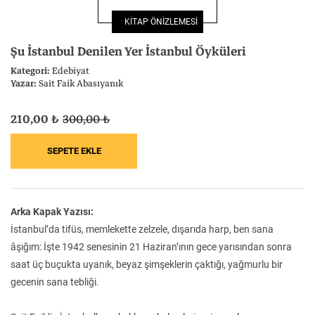
Felsefe
Kesişimler
KİTAP ÖNİZLEMESİ
Şu İstanbul Denilen Yer İstanbul Öyküleri
Kategori:
Edebiyat
Yazar:
Sait Faik Abasıyanık
İnsan ve Toplum
Çocuk Kitaplığı
210,00 ₺
300,00 ₺
Klasik
Bilim
Arka Kapak Yazısı:
İstanbul’da tifüs, memlekette zelzele, dışarıda harp, ben sana
âşığım: İşte 1942 senesinin 21 Haziran’ının gece yarısından sonra
saat üç buçukta uyanık, beyaz şimşeklerin çaktığı, yağmurlu bir
gecenin sana tebliği.