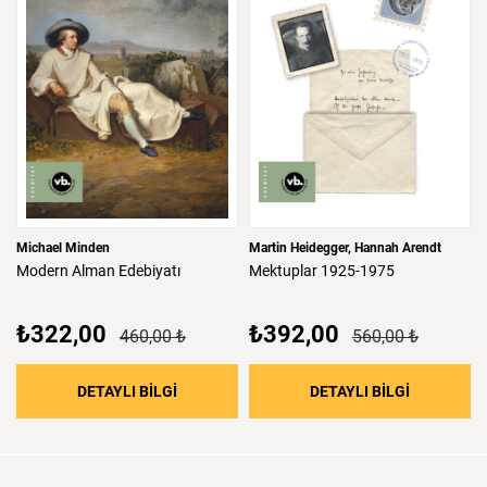
Michael Minden
Martin Heidegger
Hannah Arendt
Modern
Alman
Edebiyatı
Mektuplar
1925-1975
₺322,00
₺392,00
460,00 ₺
560,00 ₺
: Modern Alman Edebiyatı
: Mektupla
DETAYLI BİLGİ
DETAYLI BİLGİ