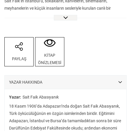
Sait Faik’in İstanbul’u, sokakların, kahvelerin, sinemaların,
meyhanelerin ve küçük insanların sesleriyle kurulan canlı bir
dünyadır. Bir flanör duyarlılığıyla kenti adımlayan yazar, İstanbul’u
yalnızca bir mekân değil, öykünün nabzını tutan bir karakter olarak
anlatır.
Bu seçki, Sait Faik’in –Adalar hariç– İstanbul odaklı kırk bir
öyküsünü bir araya getiriyor. Öykülerin süreli yayınlardaki ilk
versiyonları ile yazarın hayattayken çıkan kitapları karşılaştırılarak
KİTAP
PAYLAŞ
hazırlanan bu derleme kent belleği için bulunmaz detayları da içinde
ÖNİZLEMESİ
barındırıyor.
Bugün Sait Faik’in anlattığı İstanbul’un izlerine pek az rastlansa da,
“şu İstanbul denilen yer”in hafızası onun öykülerinde hâlâ yaşamaya
YAZAR HAKKINDA
devam ediyor. VakıfBank Kültür Yayınları etiketiyle okurlarını
bekleyen bu kitap, bir şehrin bir yazarda bıraktığı izlerin en berrak
Yazar:
Sait Faik Abasıyanık
tanıklığı.
18 Kasım 1906’da Adapazarı’nda doğan Sait Faik Abasıyanık,
Türk öykücülüğünün en özgün isimlerinden biridir. Eğitimini
Adapazarı, İstanbul ve Bursa’da tamamladıktan sonra bir süre
Darülfünûn Edebiyat Fakültesinde okudu; ardından ekonomi