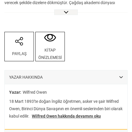
verecek şekilde dizelere dökmüştür. Çağdaş akademi dünyası
Owen’ın eserlerini savaş koşullarında savaşa dair yazılmış en çarpıcı
şiirler olarak görmekte ve onun sonraki nesiller üzerindeki derin
etkisini teslim etmektedir.
KİTAP
PAYLAŞ
ÖNİZLEMESİ
YAZAR HAKKINDA
Yazar:
Wilfred Owen
18 Mart 1893'te doğan İngiliz öğretmen, asker ve şair Wilfred
Owen, Birinci Dünya Savaşının en önemli seslerinden biri olarak
kabul edilir.
Wilfred Owen hakkında devamını oku