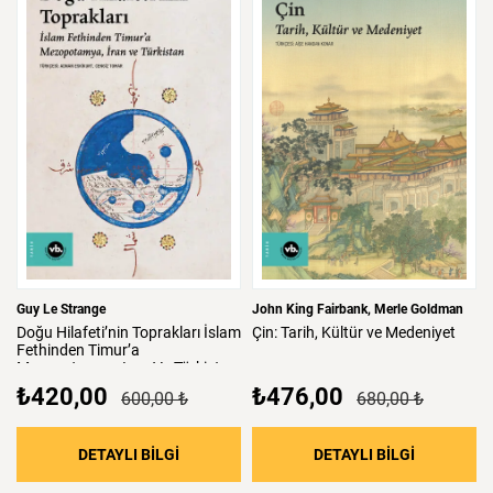
Guy Le Strange
John King Fairbank
Merle Goldman
Doğu
Hilafeti’nin
Toprakları
İslam
Çin:
Tarih,
Kültür
ve
Medeniyet
Fethinden
Timur’a
Mezopotamya,
Iran
Ve
Türkistan
₺420,00
₺476,00
600,00 ₺
680,00 ₺
: Doğu Hilafeti’nin Toprakları İslam Fethind
: Çin: Tari
DETAYLI BİLGİ
DETAYLI BİLGİ