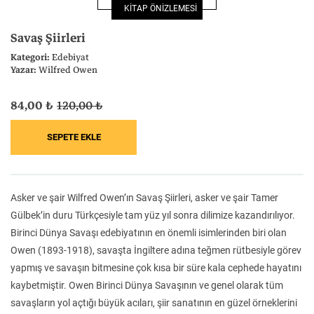
KİTAP ÖNİZLEMESİ
Felsefe
Kesişimler
Savaş Şiirleri
Kategori:
Edebiyat
Yazar:
Wilfred Owen
84,00 ₺
120,00 ₺
İnsan ve Toplum
Çocuk Kitaplığı
Asker ve şair Wilfred Owen’ın Savaş Şiirleri, asker ve şair Tamer
Klasik
Bilim
Gülbek’in duru Türkçesiyle tam yüz yıl sonra dilimize kazandırılıyor.
Birinci Dünya Savaşı edebiyatının en önemli isimlerinden biri olan
Owen (1893-1918), savaşta İngiltere adına teğmen rütbesiyle görev
yapmış ve savaşın bitmesine çok kısa bir süre kala cephede hayatını
kaybetmiştir. Owen Birinci Dünya Savaşının ve genel olarak tüm
savaşların yol açtığı büyük acıları, şiir sanatının en güzel örneklerini