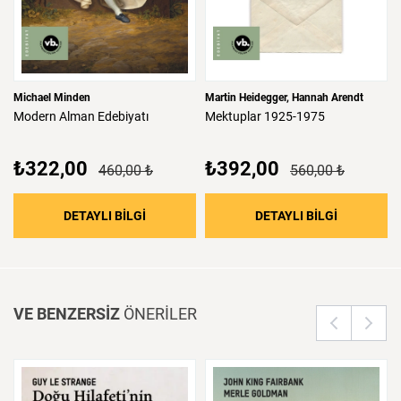
Michael Minden
Martin Heidegger
Hannah Arendt
Modern
Alman
Edebiyatı
Mektuplar
1925-1975
₺322,00
₺392,00
460,00 ₺
560,00 ₺
: Modern Alman Edebiyatı
: Mektupla
DETAYLI BİLGİ
DETAYLI BİLGİ
VE BENZERSİZ
ÖNERİLER