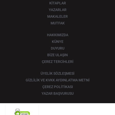
KİTAPLAR
YAZARLAR
MAKALELER
MUTFAK
HAKKIMIZDA
KÜNYE
DUYURU
BİZE ULAŞIN
ÇEREZ TERCİHLERİ
ÜYELİK SÖZLEŞMESİ
GİZLİLİK VE KVKK AYDINLATMA METNİ
ÇEREZ POLİTİKASI
YAZAR BAŞVURUSU