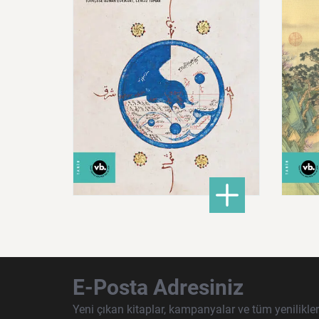
600,00 ₺
: Doğu Hilafeti’nin Toprak
DETAYLI BİLGİ
E-Posta Adresiniz
Yeni çıkan kitaplar, kampanyalar ve tüm yenilikle