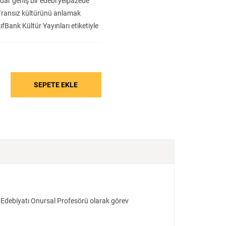
dar geniş bir edebi yelpazede
Tarih
Edebiyat
Sanat
, Fransız kültürünü anlamak
ıfBank Kültür Yayınları etiketiyle
ın kültürel boyutunu tam anlamıyla
 değiştiğini gösterirken,
killerde nasıl
leri ve kolay okunabilirliği
 Edebiyatı Onursal Profesörü olarak görev