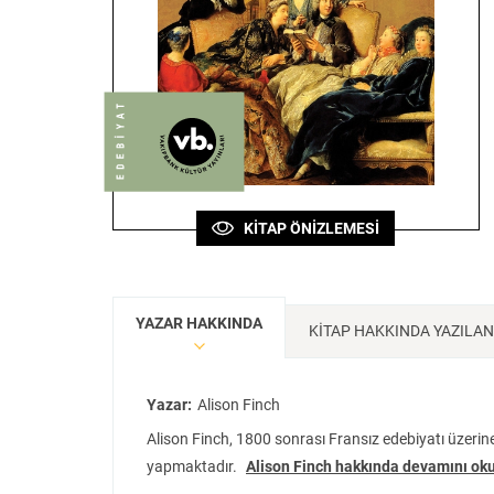
Sanat
Bilim
Felsefe
Klasik
Bilim
KİTAP ÖNİZLEMESİ
YAZAR HAKKINDA
KİTAP HAKKINDA YAZILA
Yazar:
Alison Finch
Alison Finch, 1800 sonrası Fransız edebiyatı üzeri
yapmaktadır.
Alison Finch hakkında devamını ok