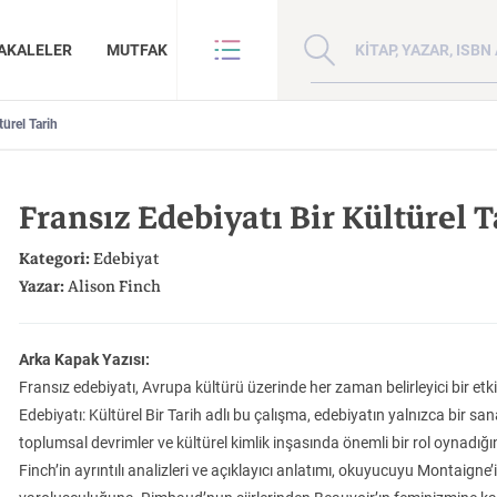
Kitap, yazar veya ISBN 
AKALELER
MUTFAK
türel Tarih
VE BENZE
HAKKIMIZDA
ANLAR
GİZLİLİK POLİTİKASI
Fransız Edebiyatı Bir Kültürel T
ANLAR
BİZE ULAŞIN
ER
YAZAR BAŞVURUSU
Kategori:
Edebiyat
Sanat
İktisat
Yazar:
Alison Finch
Arka Kapak Yazısı:
Fransız edebiyatı, Avrupa kültürü üzerinde her zaman belirleyici bir etk
Edebiyatı: Kültürel Bir Tarih adlı bu çalışma, edebiyatın yalnızca bir s
Doğu Hilafeti’nin
Çin: Tarih, Kültür ve
Kuzey Kafkasya
toplumsal devrimler ve kültürel kimlik inşasında önemli bir rol oynadığı
İnsan ve Toplum
Çocuk Kitaplığı
Zaman: Antik Teoriler ve Takipçileri
Toprakları İslam Fethinden Timur’a Mezopotamya, Iran Ve Türkistan
Medeniyet
Halkları
Finch’in ayrıntılı analizleri ve açıklayıcı anlatımı, okuyucuyu Montaigne
KATEGORİ:
KATEGORİ:
KATEGORİ: