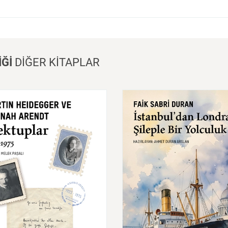
İĞİ
DİĞER KİTAPLAR
İstanbul'dan
Londra'ya
Ş
Bir
Yolculuk
uplar
1925-1975