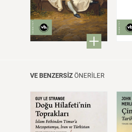
460,00 ₺
: Modern Alman Edebiyatı
DETAYLI BİLGİ
VE BENZERSİZ
ÖNERİLER
Doğu
Hilafeti’nin
Toprakları
İslam
Fethinden
Timur’a
Çin:
Mezopotamya,
Iran
Ve
Mede
Türkistan