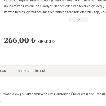
varoluşçuluğuna, Rimbaud’nun şiirlerinden Beauvoir’ın feminizmine ka
Tarih
Tarih
Tarih
unutulmaz bir yolculuğa çıkarıyor. Sadece edebiyat severler için değil
isteyen herkes için vazgeçilmez bir rehber niteliğinde olan bu kitap, Vak
okurlarını bekliyor.
“Alison Finch’in ustalıkla kaleme alınmış bu kitabı, Fransız edebiyatın
gözler önüne seriyor. Aynı zamanda edebî çalışmaların gündeminin nasıl
Fransız edebiyatının büyük kanonik metinlerine yeni ve heyecan verici şe
266,00 ₺
380,00 ₺
yaklaşabileceğimizi de ortaya koyuyor. Kitap, açık anlatımı, zekice analiz
nedeniyle takdiri hak ediyor.”
Tim Unwin, Bristol Üniversitesi
NLAR
KİTAP ÖZELLİKLERİ
ne uzmanlaşmış bir akademisyendir ve Cambridge Üniversitesi’nde Fransız
u