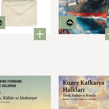
560,00 ₺
350,00 ₺
: Mektuplar 1925-1975
: İst
DETAYLI BİLGİ
DETAYLI BİLGİ
Kuzey
Kafkasya
Halkları
Tarih,
Kültür
ve
niyet