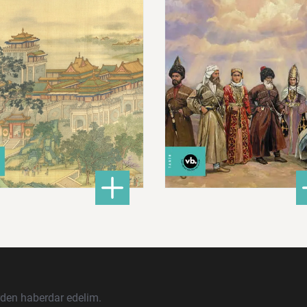
680,00 ₺
620,00 ₺
ları İslam Fethinden Timur’a Mezopotamya, Iran Ve Türkistan
: Çin: Tarih, Kültür ve Medeniyet
: Ku
DETAYLI BİLGİ
DETAYLI BİLGİ
rden haberdar edelim.