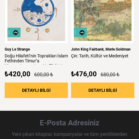
Guy Le Strange
John King Fairbank
Merle Goldman
Doğu
Hilafeti’nin
Toprakları
İslam
Çin:
Tarih,
Kültür
ve
Medeniyet
Fethinden
Timur’a
Mezopotamya,
Iran
Ve
Türkistan
₺420,00
₺476,00
600,00 ₺
680,00 ₺
: Doğu Hilafeti’nin Toprakları İslam Fethind
: Çin: Tari
DETAYLI BİLGİ
DETAYLI BİLGİ
E-Posta Adresiniz
Yeni çıkan kitaplar, kampanyalar ve tüm yeniliklerden