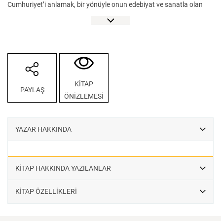
Cumhuriyet’i anlamak, bir yönüyle onun edebiyat ve sanatla olan
ilişkisini de anlamak demektir. Elinizde tuttuğunuz kitap, bu anlama
çabasından yola çıkarak bu geniş alana mütevazı bir katkıda
bulunmayı hedefliyor. Cumhuriyet’e edebiyatın ve sanatın
perspektifinden bakmayı amaç edinen bu kitap, alanında uzman
araştırmacı ve akademisyenlerin makalelerinden oluşuyor. Okurunu
Halid Ziya’nın romanlarını sadeleştirme gayretinin arkasında yatan
KİTAP
PAYLAŞ
motivasyonlardan Kemal Tahir’in romancılığını da kuşatan
ÖNİZLEMESİ
Cumhuriyet algısına, dönemin hâkim yayıncılık anlayışından saklı
kalmış popüler romanların işlevine değin pek çok farklı konu üzerine
düşünmeye sevk ederken Anadolu’nun Cumhuriyet’le kazandığı
YAZAR HAKKINDA
anlama dikkat çekerek onun farklı yerlerinde mevcut olan Atatürk
anıtlarının hikâyesine de kulak vermeye çağırıyor. Türkiye
Cumhuriyeti’nin kuruluşunun 100. Yılında VakıfBank Kültür
KİTAP HAKKINDA YAZILANLAR
Yayınları, Atelye serisinin Edebiyat ve Cumhuriyet odaklı kitabıyla bu
asırlık hikâyeyi 100. yılın tanıklarına çeşitli açılardan aktarırken
KİTAP ÖZELLİKLERİ
Cumhuriyet’in katmanlı yapısına da vurgu yapıyor.