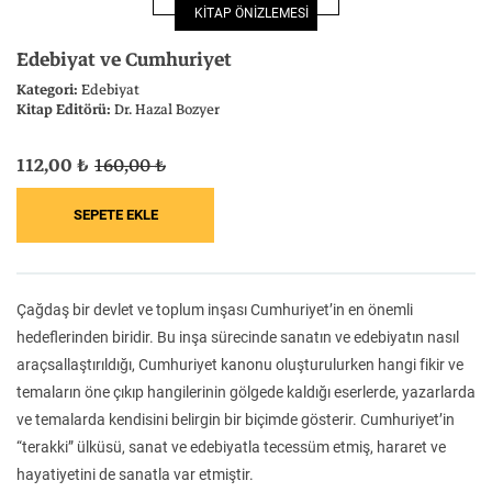
KİTAP ÖNİZLEMESİ
Felsefe
Kesişimler
Edebiyat ve Cumhuriyet
Kategori:
Edebiyat
Kitap Editörü:
Dr. Hazal Bozyer
112,00 ₺
160,00 ₺
İnsan ve Toplum
Çocuk Kitaplığı
Çağdaş bir devlet ve toplum inşası Cumhuriyet’in en önemli
Klasik
Bilim
hedeflerinden biridir. Bu inşa sürecinde sanatın ve edebiyatın nasıl
araçsallaştırıldığı, Cumhuriyet kanonu oluşturulurken hangi fikir ve
temaların öne çıkıp hangilerinin gölgede kaldığı eserlerde, yazarlarda
ve temalarda kendisini belirgin bir biçimde gösterir. Cumhuriyet’in
“terakki” ülküsü, sanat ve edebiyatla tecessüm etmiş, hararet ve
hayatiyetini de sanatla var etmiştir.