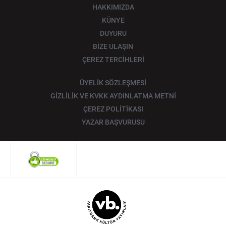
HAKKIMIZDA
KÜNYE
DUYURU
BİZE ULAŞIN
ÇEREZ TERCİHLERİ
ÜYELİK SÖZLEŞMESİ
GİZLİLİK VE KVKK AYDINLATMA METNİ
ÇEREZ POLİTİKASI
YAZAR BAŞVURUSU