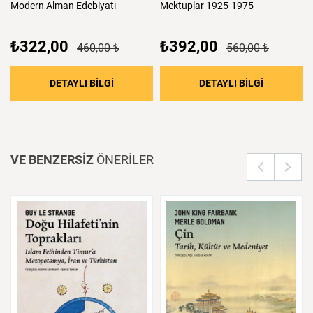
Modern
Alman
Edebiyatı
Mektuplar
1925-1975
₺322,00
₺392,00
460,00 ₺
560,00 ₺
: Modern Alman Edebiyatı
: Mektupla
DETAYLI BİLGİ
DETAYLI BİLGİ
VE BENZERSİZ
ÖNERİLER