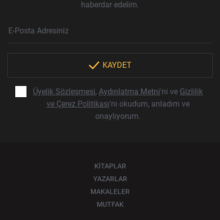
haberdar edelim.
Haber Bülteni Aboneliği
E-Posta Adresi
Örnek: isim@example.com
*
KAYDET
Üyelik Sözleşmesi
,
Aydınlatma Metni
'ni ve
Gizlilik
ve Çerez Politikası
'nı okudum, anladım ve
onaylıyorum.
KİTAPLAR
YAZARLAR
MAKALELER
MUTFAK