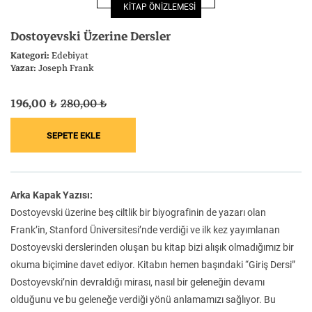
KİTAP ÖNİZLEMESİ
Felsefe
Kesişimler
Dostoyevski Üzerine Dersler
Kategori:
Edebiyat
Yazar:
Joseph Frank
196,00 ₺
280,00 ₺
İnsan ve Toplum
Çocuk Kitaplığı
Arka Kapak Yazısı:
Klasik
Bilim
Dostoyevski üzerine beş ciltlik bir biyografinin de yazarı olan
Frank’in, Stanford Üniversitesi’nde verdiği ve ilk kez yayımlanan
Dostoyevski derslerinden oluşan bu kitap bizi alışık olmadığımız bir
okuma biçimine davet ediyor. Kitabın hemen başındaki “Giriş Dersi”
Dostoyevski’nin devraldığı mirası, nasıl bir geleneğin devamı
olduğunu ve bu geleneğe verdiği yönü anlamamızı sağlıyor. Bu