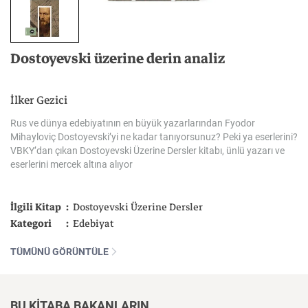
Dostoyevski
üzerine
derin
analiz
İlker Gezici
Rus
ve
dünya
edebiyatının
en
büyük
yazarlarından
Fyodor
Mihayloviç
Dostoyevski’yi
ne
kadar
tanıyorsunuz?
Peki
ya
eserlerini?
VBKY’dan
çıkan
Dostoyevski
Üzerine
Dersler
kitabı,
ünlü
yazarı
ve
eserlerini
mercek
altına
alıyor
İlgili Kitap
Dostoyevski Üzerine Dersler
Kategori
Edebiyat
TÜMÜNÜ GÖRÜNTÜLE
BU KİTABA BAKANLARIN