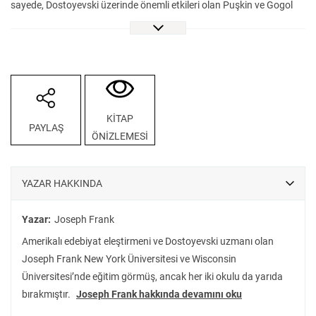
sayede, Dostoyevski üzerinde önemli etkileri olan Puşkin ve Gogol
gibi yazarların Rus edebiyatındaki yerini daha net görebiliyoruz.
Dostoyevski’nin romanlarını yazarın biyografisiyle paralel biçimde
okuyan Frank, yazarın çok da üzerinde durulmayan İnsancıklar veya
Öteki gibi romanlarını da en az Suç ve Ceza veya Karamazov
Kardeşler kadar önemli hâle getiriyor. Dostoyevski uzmanlarının
yanı sıra tüm edebiyat okurlarına hitap eden bu kitap büyük Rus
KİTAP
PAYLAŞ
romancısının eserlerini ve yaşadığı çağı anlamak için harikulade bir
ÖNİZLEMESİ
giriş…
YAZAR HAKKINDA
Yazar:
Joseph Frank
Amerikalı edebiyat eleştirmeni ve Dostoyevski uzmanı olan
Joseph Frank New York Üniversitesi ve Wisconsin
Üniversitesi’nde eğitim görmüş, ancak her iki okulu da yarıda
bırakmıştır.
Joseph Frank hakkında devamını oku