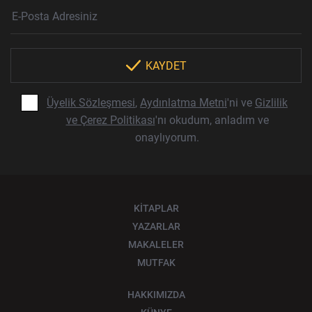
Haber Bülteni Aboneliği
E-Posta Adresi
Örnek: isim@example.com
*
KAYDET
Üyelik Sözleşmesi
,
Aydınlatma Metni
'ni ve
Gizlilik
ve Çerez Politikası
'nı okudum, anladım ve
onaylıyorum.
KİTAPLAR
YAZARLAR
MAKALELER
MUTFAK
HAKKIMIZDA