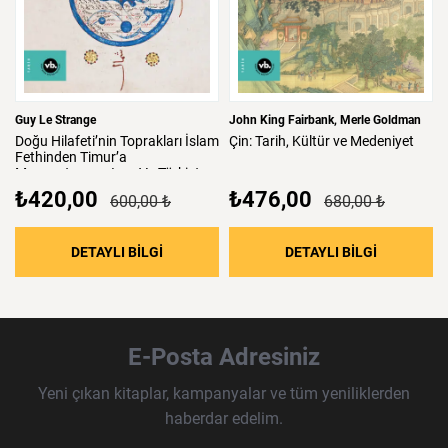
Guy Le Strange
John King Fairbank
Merle Goldman
Doğu
Hilafeti’nin
Toprakları
İslam
Çin:
Tarih,
Kültür
ve
Medeniyet
Fethinden
Timur’a
Mezopotamya,
Iran
Ve
Türkistan
₺420,00
₺476,00
600,00 ₺
680,00 ₺
: Doğu Hilafeti’nin Toprakları İslam Fethind
: Çin: Tari
DETAYLI BİLGİ
DETAYLI BİLGİ
E-Posta Adresiniz
Yeni çıkan kitaplar, kampanyalar ve tüm yeniliklerden
haberdar edelim.