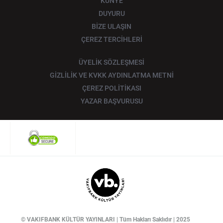
KÜNYE
DUYURU
BİZE ULAŞIN
ÇEREZ TERCİHLERİ
ÜYELİK SÖZLEŞMESİ
GİZLİLİK VE KVKK AYDINLATMA METNİ
ÇEREZ POLİTİKASI
YAZAR BAŞVURUSU
© VAKIFBANK KÜLTÜR YAYINLARI | Tüm Hakları Saklıdır | 2025