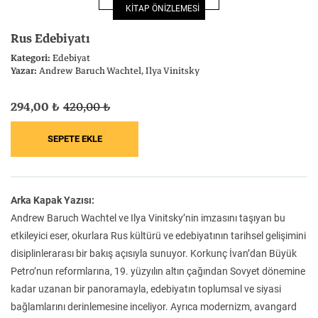
KİTAP ÖNİZLEMESİ
Felsefe
Kesişimler
Rus Edebiyatı
Kategori:
Edebiyat
Yazar:
Andrew Baruch Wachtel
Ilya Vinitsky
294,00 ₺
420,00 ₺
İnsan ve Toplum
Çocuk Kitaplığı
Arka Kapak Yazısı:
Klasik
Bilim
Andrew Baruch Wachtel ve Ilya Vinitsky’nin imzasını taşıyan bu
etkileyici eser, okurlara Rus kültürü ve edebiyatının tarihsel gelişimini
disiplinlerarası bir bakış açısıyla sunuyor. Korkunç İvan’dan Büyük
Petro’nun reformlarına, 19. yüzyılın altın çağından Sovyet dönemine
kadar uzanan bir panoramayla, edebiyatın toplumsal ve siyasi
bağlamlarını derinlemesine inceliyor. Ayrıca modernizm, avangard