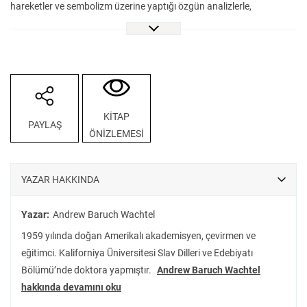
hareketler ve sembolizm üzerine yaptığı özgün analizlerle,
edebiyatın bireysel ve ulusal kimlik inşasındaki rolünü de gözler
önüne seriyor.
Dostoyevski, Tolstoy, Çehov gibi kanonik isimlerin yanında Vasili
Jukovski, Andrey Bely ve Andrey Platonov gibi daha az bilinen,
ancak edebiyat dünyasında büyük öneme sahip yazarları da
kadrajına alarak Rus edebiyatının dönüşüm evrelerini bütüncül bir
KİTAP
PAYLAŞ
perspektifle inceleyen eser, araştırmacılar ve edebiyat tutkunları için
ÖNİZLEMESİ
vazgeçilmez bir başvuru kaynağı.
YAZAR HAKKINDA
Yazar:
Andrew Baruch Wachtel
1959 yılında doğan Amerikalı akademisyen, çevirmen ve
eğitimci. Kaliforniya Üniversitesi Slav Dilleri ve Edebiyatı
Bölümü’nde doktora yapmıştır.
Andrew Baruch Wachtel
hakkında devamını oku