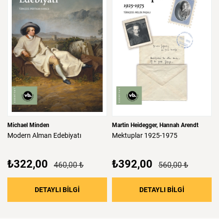
Michael Minden
Martin Heidegger
Hannah Arendt
Modern
Alman
Edebiyatı
Mektuplar
1925-1975
₺322,00
₺392,00
460,00 ₺
560,00 ₺
: Modern Alman Edebiyatı
: Mektupla
DETAYLI BİLGİ
DETAYLI BİLGİ