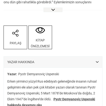
onu dün gibi rahatlıkla görebilirdi.” Eylemlerimizin sonuçlarını
önceden bilmek geçmişte aldığımız kararları değiştirmeye yeter mi?
İvan Osokin, hayatında yolunda gitmeyen her şeyin başlangıcı
olarak gördüğü yatılı okul yıllarına dönmek ister. Böylece yaptığı
hataları tekrarlamayacak, başarılı, mutlu ve huzurlu bir hayata
kavuşacaktır. Büyücü’den kendisini geçmişe göndermesini ister.
Yaşamında her şeyin başladığını düşündüğü “o an”a geri döner. Peki
KİTAP
PAYLAŞ
bir şeyleri değiştirebilir mi? Pyotr Demyanoviç Uspenski’nin kült
ÖNİZLEMESİ
romanı İvan Osokin’in Tuhaf Hayatı’nda Osokin’in zamanlar arası
yolculuğunda kendisiyle, çevresiyle ve sonsuz döngüyle
hesaplaşmasına tanık oluyoruz. Osokin’in içsel konuşmaları ve
YAZAR HAKKINDA
çekişmeleri hepimize tanıdık gelen sancıları hatırlatıyor.
Ezoterizmin öncülerinden Uspenski’nin daha önce birkaç kez
Yazar:
Pyotr Demyanoviç Uspenski
Türkçeye çevrilmiş bu klasikleşmiş romanını VakıfBank Kültür
Erken yirminci yüzyıl Rus edebiyatı geleneğinde insanın ruhsal
Yayınları ilk kez Rusçadan çevirisiyle edebiyatseverlerle
gelişimini ele alan pek çok kitabın yazarı olarak tanınan Pyotr
buluşturuyor.
Demyanoviç Uspenski, 5 Mart 1878’de Moskova’da doğdu, 2
Ekim 1947’de İngiltere’de öldü.
Pyotr Demyanoviç Uspenski
hakkında devamını oku