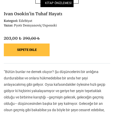
KİTAP ÖNİZLEMESİ
Felsefe
Kesişimler
Ivan Osokin'in Tuhaf Hayatı
Kategori:
Edebiyat
Yazar:
Pyotr Demyanoviç Uspenski
203,00 ₺
290,00 ₺
İnsan ve Toplum
Çocuk Kitaplığı
“Bütün bunlar ne demek oluyor? Şu düşüncelerini bir anlığına
Klasik
Bilim
durdurabilse ve onlara hükmedebilse bir anda her şeyi
anlayacakmış gibi geliyor. Oysa kafasındakiler öylesine hızlı geçip
gidiyor ki hiçbirini yakalayamıyor ve geriye her şeyin tepetaklak
olduğu ve birbirine karıştığı –geçmişin gelecek, geleceğin geçmiş
olduğu– düşüncesinden başka bir şey kalmıyor. Geleceğe bir an
olsun geçmiş gibi bakabilse ya da böyle bir şeye cesaret edebilse,