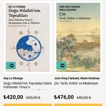
Guy Le Strange
John King Fairbank
Merle Goldman
Doğu
Hilafeti’nin
Toprakları
İslam
Çin:
Tarih,
Kültür
ve
Medeniyet
Fethinden
Timur’a
Mezopotamya,
Iran
Ve
Türkistan
₺420,00
₺476,00
600,00 ₺
680,00 ₺