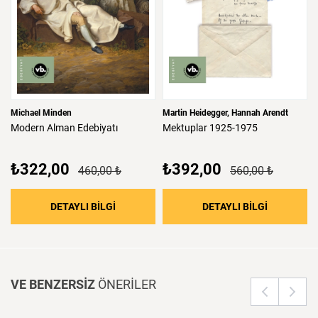
Michael Minden
Martin Heidegger
Hannah Arendt
Modern
Alman
Edebiyatı
Mektuplar
1925-1975
₺322,00
₺392,00
460,00 ₺
560,00 ₺
: Modern Alman Edebiyatı
: Mektupla
DETAYLI BİLGİ
DETAYLI BİLGİ
VE BENZERSİZ
ÖNERİLER