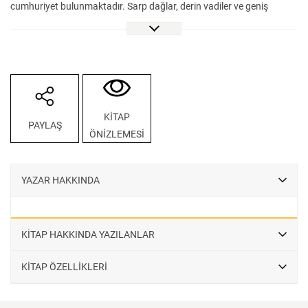
cumhuriyet bulunmaktadır. Sarp dağlar, derin vadiler ve geniş
düzlüklerle şekillenen bu geniş coğrafya, tarih boyunca çok sayıda
etnik grubun ortaya çıkmasına zemin hazırlamış; farklı diller
konuşan topluluklar arasında coğrafi şartların da etkisiyle belirgin
ayrışmalar ve özgün kültürel yapılar oluşmuştur. Öte yandan sosyal,
siyasi ve ekonomik hareketlilik, halklar arasında etnik ve kültürel
etkileşimi artırmış, zamanla benzer sosyokültürel yapıların ortaya
KİTAP
PAYLAŞ
çıkmasına yol açmıştır. Zengin tarihî birikimi ve çok dilliliğiyle dikkat
ÖNİZLEMESİ
çeken Kuzey Kafkasya’da Abhazlar, Çerkezler, Lezgiler, Avarlar,
Darginler, Laklar, Çeçenler, İnguşlar, Osetler, Kumuklar, Karaçay-
Malkarlar, Nogaylar, Kalmuklar, Dağ Yahudileri ve daha pek çok halk
YAZAR HAKKINDA
bir arada yaşamaktadır. Alanında uzman araştırmacıların Kuzey
Kafkasya halklarını ele aldığı makalelerden oluşan elinizdeki bu
kitap; bölgeyi yalnızca siyasi tarih ekseninde değil, coğrafi koşulların
KİTAP HAKKINDA YAZILANLAR
toplumsal yapıya etkisinden kültürel ve kimlik inşasına, demografik
dinamiklerden ekonomik yapılara, dil ve etnisite ilişkilerinden güncel
KİTAP ÖZELLİKLERİ
sorunlara kadar uzanan geniş ve disiplinler arası bir perspektifle
incelemektedir.