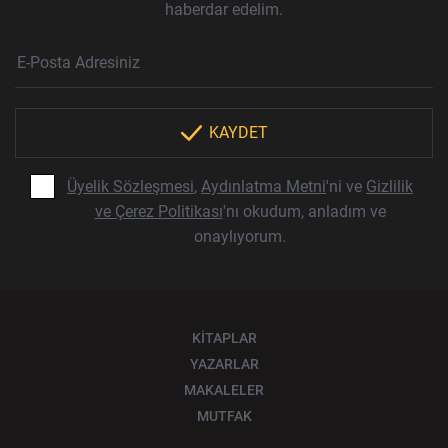
haberdar edelim.
Haber Bülteni Aboneliği
E-Posta Adresi
Örnek: isim@example.com
*
KAYDET
Üyelik Sözleşmesi
,
Aydınlatma Metni
'ni ve
Gizlilik
ve Çerez Politikası
'nı okudum, anladım ve
onaylıyorum.
KİTAPLAR
YAZARLAR
MAKALELER
MUTFAK