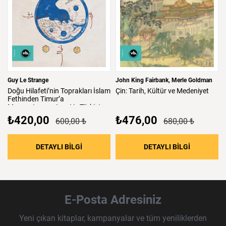
Guy Le Strange
John King Fairbank
Merle Goldman
Doğu
Hilafeti’nin
Toprakları
İslam
Çin:
Tarih,
Kültür
ve
Medeniyet
Fethinden
Timur’a
Mezopotamya,
Iran
Ve
Türkistan
₺420,00
₺476,00
600,00 ₺
680,00 ₺
: Doğu Hilafeti’nin Toprakları İslam Fethind
: Çin: Tari
DETAYLI BİLGİ
DETAYLI BİLGİ
E-Posta Adresiniz
Yeni çıkan kitaplar, kampanyalar ve tüm yeniliklerden