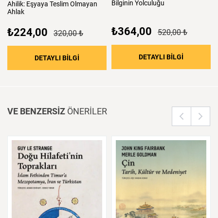
Bilginin
Yolculuğu
Ahilik:
Eşyaya
Teslim
Olmayan
Ahlak
₺364,00
₺224,00
520,00 ₺
320,00 ₺
: Bilginin 
DETAYLI BİLGİ
: Ahilik: Eşyaya Teslim Olmayan Ahlak
DETAYLI BİLGİ
VE BENZERSİZ
ÖNERİLER