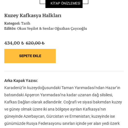
KİTAP ÖNİZLEMESİ
Felsefe
Kesişimler
Kuzey Kafkasya Halkları
Kategori:
Tarih
Editör:
Okan Yeşilot & Serdar Oğuzhan Çaycıoğlu
434,00 ₺
620,00 ₺
İnsan ve Toplum
Çocuk Kitaplığı
Arka Kapak Yazısı:
Klasik
Bilim
Karadeniz’in kuzeydoğusundaki Taman Yarımadası’ndan Hazar’ın
batısındaki Apşeron Yarımadası’na kadar uzanan dağ silsilesi,
Kafkas Dağları olarak adlandırılır. Coğrafi ve siyasi bakımdan kuzey
ve güney olmak üzere iki ana bölgeye ayrılan Kafkasya’nın
güneyinde Azerbaycan, Gürcistan ve Ermenistan; kuzeyinde ise
günümüzde Rusya Federasyonu sınırları içinde yer alan yedi özerk