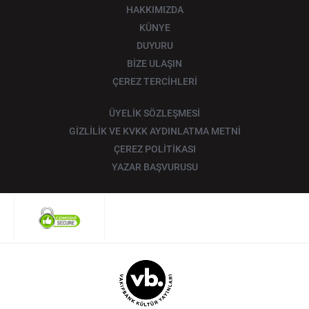
HAKKIMIZDA
KÜNYE
DUYURU
BİZE ULAŞIN
ÇEREZ TERCİHLERİ
ÜYELİK SÖZLEŞMESİ
GİZLİLİK VE KVKK AYDINLATMA METNİ
ÇEREZ POLİTİKASI
YAZAR BAŞVURUSU