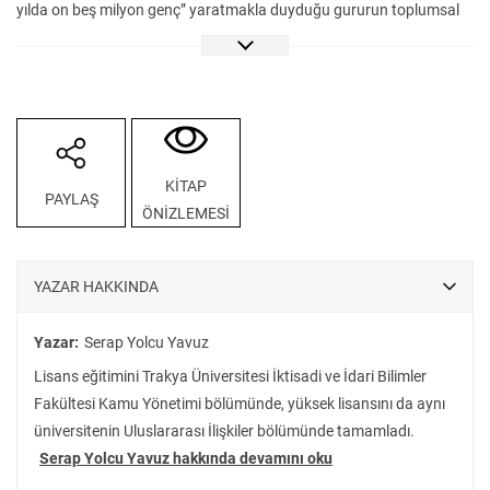
yılda on beş milyon genç” yaratmakla duyduğu gururun toplumsal
karşılığını mercek altına alıyor. Cumhuriyet Misyonerleri: 1930-1946
Arası Türkiye’de Bir Politik Özne Olarak Gençlik İnşası, son yıllarda
Türkiye’de büyük ilgi gören disiplin toplumu ve bio-politika
analizlerinin erken cumhuriyet dönemi Türkiye’sine ışık tutan bir
örneği…
KİTAP
PAYLAŞ
ÖNİZLEMESİ
YAZAR HAKKINDA
Yazar:
Serap Yolcu Yavuz
Lisans eğitimini Trakya Üniversitesi İktisadi ve İdari Bilimler
Fakültesi Kamu Yönetimi bölümünde, yüksek lisansını da aynı
üniversitenin Uluslararası İlişkiler bölümünde tamamladı.
Serap Yolcu Yavuz hakkında devamını oku