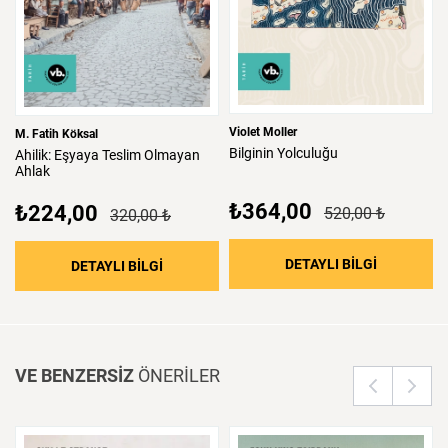
Violet Moller
M. Fatih Köksal
Bilginin
Yolculuğu
Ahilik:
Eşyaya
Teslim
Olmayan
Ahlak
₺364,00
₺224,00
520,00 ₺
320,00 ₺
: Bilginin 
DETAYLI BİLGİ
: Ahilik: Eşyaya Teslim Olmayan Ahlak
DETAYLI BİLGİ
VE BENZERSİZ
ÖNERİLER