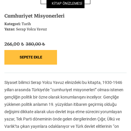
KİTAP ÖNİZLEMESİ
Felsefe
Kesişimler
Cumhuriyet Misyonerleri
Kategori:
Tarih
Yazar:
Serap Yolcu Yavuz
266,00 ₺
380,00 ₺
İnsan ve Toplum
Çocuk Kitaplığı
Siyaset bilimci Serap Yolcu Yavuz elinizdeki bu kitapta, 1930-1946
Klasik
Bilim
yılları arasında Türkiye’de “cumhuriyet misyonerleri” olması istenen
gençliğin politik bir özne olarak konumlanışını inceliyor. Gençliğe
yüklenen politik anlamın 19. yüzyıldan itibaren geçirmiş olduğu
değişimi dikkate alarak ulus-devlet inşa etme sürecini yorumlayan
yazar, Tek Parti döneminin önde gelen dergilerinden Çığır, Ülkü ve
Varlık’ta çıkan yayınlara odaklanıyor ve Türk devlet elitlerinin “on