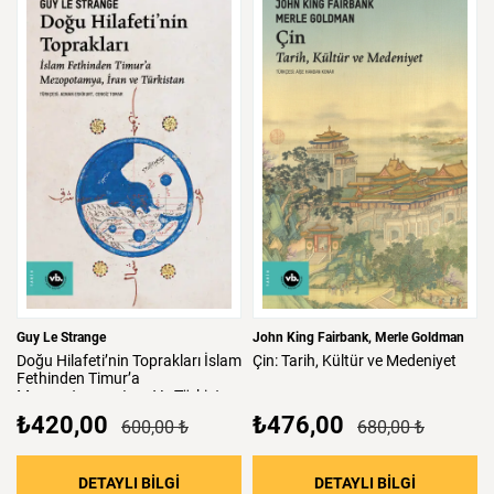
Guy Le Strange
John King Fairbank
Merle Goldman
Doğu
Hilafeti’nin
Toprakları
İslam
Çin:
Tarih,
Kültür
ve
Medeniyet
Fethinden
Timur’a
Mezopotamya,
Iran
Ve
Türkistan
₺420,00
₺476,00
600,00 ₺
680,00 ₺
: Doğu Hilafeti’nin Toprakları İslam Fethind
: Çin: Tari
DETAYLI BİLGİ
DETAYLI BİLGİ