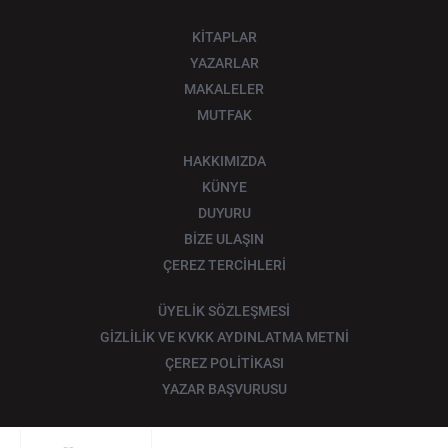
KİTAPLAR
YAZARLAR
MAKALELER
MUTFAK
HAKKIMIZDA
KÜNYE
DUYURU
BİZE ULAŞIN
ÇEREZ TERCİHLERİ
ÜYELİK SÖZLEŞMESİ
GİZLİLİK VE KVKK AYDINLATMA METNİ
ÇEREZ POLİTİKASI
YAZAR BAŞVURUSU