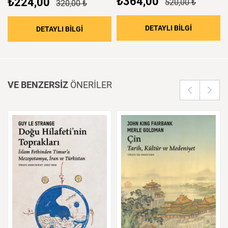
₺364,00
₺224,00
520,00 ₺
320,00 ₺
: Bilginin 
DETAYLI BİLGİ
: Ahilik: Eşyaya Teslim Olmayan Ahlak
DETAYLI BİLGİ
VE BENZERSİZ
ÖNERİLER