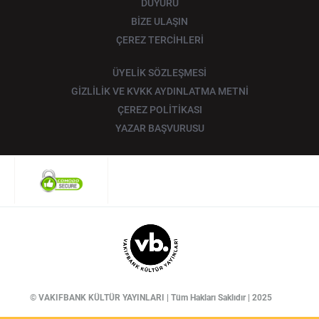
DUYURU
BİZE ULAŞIN
ÇEREZ TERCİHLERİ
ÜYELİK SÖZLEŞMESİ
GİZLİLİK VE KVKK AYDINLATMA METNİ
ÇEREZ POLİTİKASI
YAZAR BAŞVURUSU
© VAKIFBANK KÜLTÜR YAYINLARI | Tüm Hakları Saklıdır | 2025