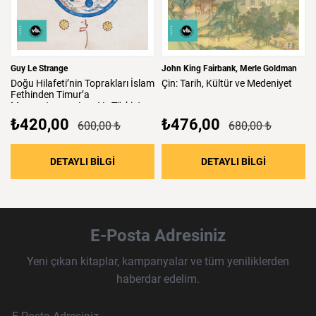
Guy Le Strange
John King Fairbank
Merle Goldman
Doğu
Hilafeti’nin
Toprakları
İslam
Çin:
Tarih,
Kültür
ve
Medeniyet
Fethinden
Timur’a
Mezopotamya,
Iran
Ve
Türkistan
₺420,00
₺476,00
600,00 ₺
680,00 ₺
: Doğu Hilafeti’nin Toprakları İslam Fethind
: Çin: Tari
DETAYLI BİLGİ
DETAYLI BİLGİ
E-Posta Adresiniz
Yeni çıkan kitaplar, kampanyalar ve tüm yeniliklerden
haberdar edelim.
Haber Bülteni Aboneliği
E-Posta Adresi
Örnek: isim@example.com
*