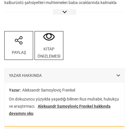
kalburüstü şahsiyetleri muhtemelen baba ocaklarında kalmakla
Türklerin peşinden gidip gitmemeyi tartışıyorlardı.”
Çürüksu-Batum Notları, on dokuzuncu yüzyılda A. Frenkel’in kaleme
aldığı seyahat notlarından oluşur. Bu notlar, son derece kişisel bir
tanıklığı imlediği gibi tarihsel olarak Batum’un Osmanlılar tarafından
Ruslara nasıl bırakıldığını aktaran bir metindir. Kobuletlerin İslam’ı
benimsemesi üzerine yaşanan değişimlere de odaklanan bu metin,
KİTAP
PAYLAŞ
okurlara on dokuzuncu yüzyıl Çürüksu ve Batum Bölgesi’nden bir
ÖNİZLEMESİ
kesit sunar. Yer yer savruk bir anlatının hâkim olduğu bu metin,
resmî tarih anlatılarına da alternatif oluşturur. Batum ve
Çürüksu’daki yönetim biçiminden yemek ve kıyafet kültürüne, yöre
YAZAR HAKKINDA
halkıyla Türklerin ilişkilerine, Kobuletlerin yaşam pratiklerine ve
dillerine, eğitim hayatına ve alınan vergilere kadar, gündelik hayatın
Yazar:
Aleksandr Samoyloviç Frenkel
pek çok katmanına değinen bu seyahat notları hem kişisel hem de
On dokuzuncu yüzyılda yaşadığı bilinen Rus muhabir, hukukçu
toplumsal hafızayı besleyen bir kaynak olarak karşımıza çıkar.
ve araştırmacı.
Aleksandr Samoyloviç Frenkel hakkında
Rusçadan Türkçeye ilk kez çevrilen bu notları VakıfBank Kültür
devamını oku
Yayınları etiketiyle okur ve araştırmacıların dikkatlerine sunuyoruz.