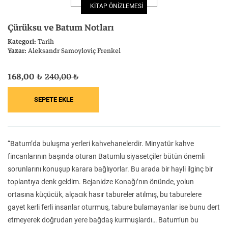
KİTAP ÖNİZLEMESİ
Felsefe
Kesişimler
Çürüksu ve Batum Notları
Kategori:
Tarih
Yazar:
Aleksandr Samoyloviç Frenkel
168,00 ₺
240,00 ₺
İnsan ve Toplum
Çocuk Kitaplığı
“Batum’da buluşma yerleri kahvehanelerdir. Minyatür kahve
Klasik
Bilim
fincanlarının başında oturan Batumlu siyasetçiler bütün önemli
sorunlarını konuşup karara bağlıyorlar. Bu arada bir hayli ilginç bir
toplantıya denk geldim. Bejanidze Konağı’nın önünde, yolun
ortasına küçücük, alçacık hasır tabureler atılmış, bu taburelere
gayet kerli ferli insanlar oturmuş, tabure bulamayanlar ise bunu dert
etmeyerek doğrudan yere bağdaş kurmuşlardı… Batum’un bu