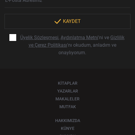
KAYDET
Üyelik Sözleşmesi
,
Aydınlatma Metni
'ni ve
Gizlilik
ve Çerez Politikası
'nı okudum, anladım ve
onaylıyorum.
KİTAPLAR
YAZARLAR
MAKALELER
MUTFAK
HAKKIMIZDA
KÜNYE