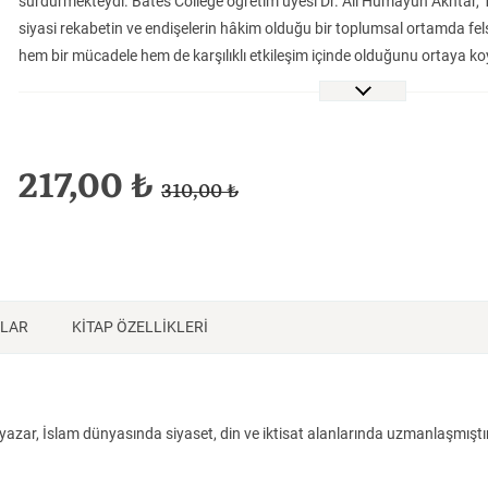
sürdürmekteydi. Bates College öğretim üyesi Dr. Ali Humayun Akhtar, 1
Tarih
Tarih
Tarih
siyasi rekabetin ve endişelerin hâkim olduğu bir toplumsal ortamda fel
hem bir mücadele hem de karşılıklı etkileşim içinde olduğunu ortaya koy
ve Halifeler İslam entelektüel tarihinin en çetrefilli metafizik meselelerin
çerçevesini ihmal etmeden ele almayı başarıyor. İbn Meserre, İbn Hazm,
Tufeyl başta olmak üzere, alim ve sufilerin eserlerini derinlikli ve titiz 
Endülüs entelektüel tarihine ışık tutuyor ve İslam düşünce tarihine esaslı
217,00 ₺
310,00 ₺
NLAR
KİTAP ÖZELLİKLERİ
azar, İslam dünyasında siyaset, din ve iktisat alanlarında uzmanlaşmıştı