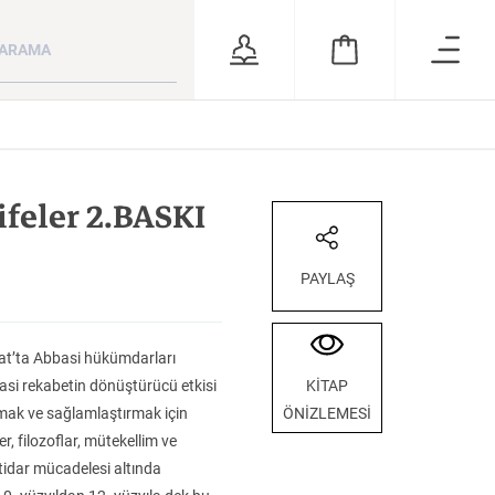
ara
RSİZ
ÖNERİLER
ifeler 2.BASKI
PAYLAŞ
at’ta Abbasi hükümdarları
asi rekabetin dönüştürücü etkisi
KİTAP
lamak ve sağlamlaştırmak için
ÖNİZLEMESİ
Milletim Bahtiyar
Bütün Şiirleri
Batı’da ve Türk
, filozoflar, mütekellim ve
Olsun Celal Bayar’ın Cumhurbaşkanlığı Dönemi
(Ciltli-Sert Kapak): Kendi Gök Kubbemiz, Eski Şiirin Rüzgârlarıyle, Rubâîler ve Hayyam Rubâîlerini Türkçe Söyleyiş
Sergicilik Tarih
ktidar mücadelesi altında
KATEGORİ:
KATEGORİ:
KATEGORİ: