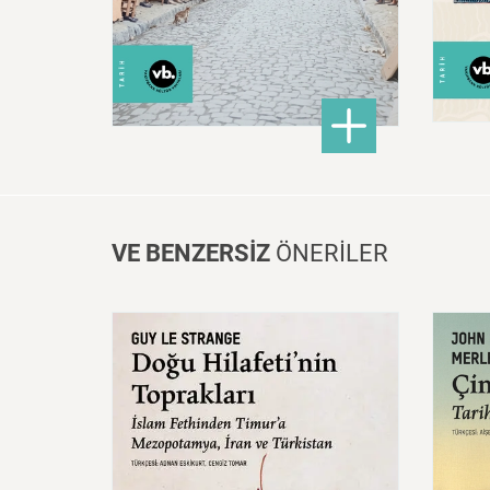
320,00 ₺
: Ahilik: Eşyaya Teslim Ol
DETAYLI BİLGİ
VE BENZERSİZ
ÖNERİLER
Doğu
Hilafeti’nin
Toprakları
İslam
Fethinden
Timur’a
Çin:
Mezopotamya,
Iran
Ve
Mede
Türkistan