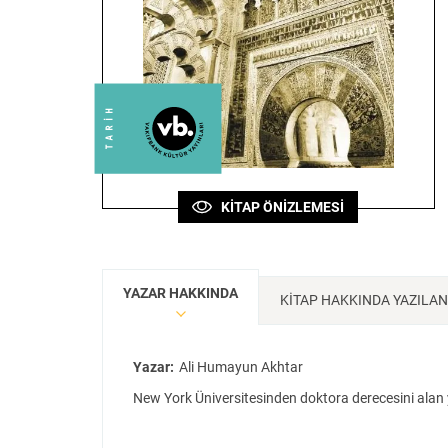
Sanat
Bilim
Felsefe
Klasik
Bilim
KİTAP ÖNİZLEMESİ
YAZAR HAKKINDA
KİTAP HAKKINDA YAZILA
Yazar:
Ali Humayun Akhtar
New York Üniversitesinden doktora derecesini alan y