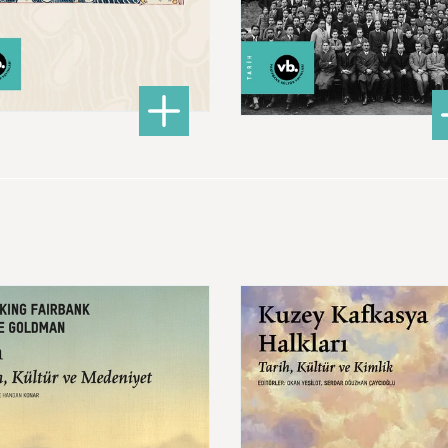
520,00 ₺
380,00 ₺
: Bilginin Yolculuğu
DETAYLI BİLGİ
mayan Ahlak
: Am
DETAYLI BİLGİ
Kuzey
Kafkasya
Halkları
Tarih,
Kültür
ve
niyet