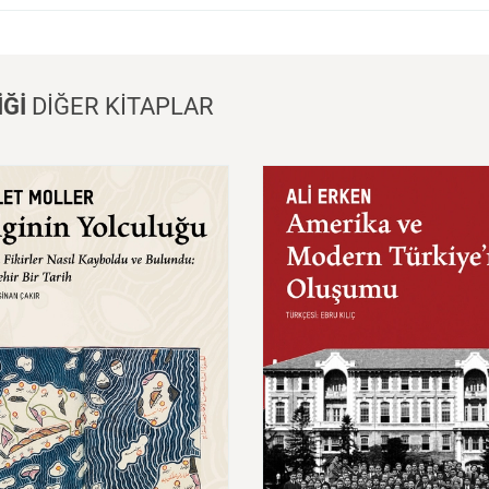
İĞİ
DİĞER KİTAPLAR
nin
Yolculuğu
Amerika
ve
Modern
Türkiye'nin
Oluşumu