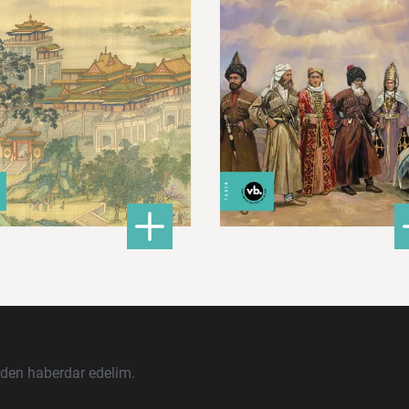
680,00 ₺
620,00 ₺
ları İslam Fethinden Timur’a Mezopotamya, Iran Ve Türkistan
: Çin: Tarih, Kültür ve Medeniyet
: Ku
DETAYLI BİLGİ
DETAYLI BİLGİ
rden haberdar edelim.