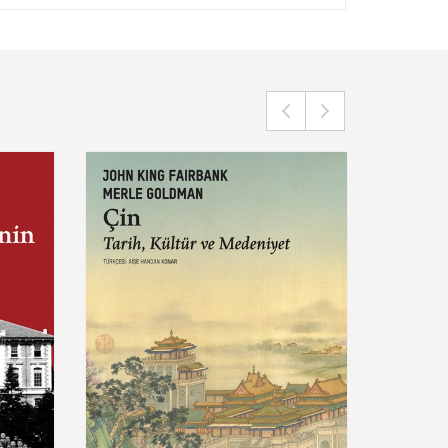
Doğu
H
İslam
F
Çin:
Tarih,
Kültür
ve
Mezop
Medeniyet
Türkis