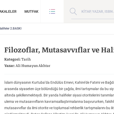
Kitap, yazar veya ISBN 
AKALELER
MUTFAK
Halifeler 2.BASKI
VE BENZE
HAKKIMIZDA
ANLAR
GİZLİLİK POLİTİKASI
Filozoflar, Mutasavvıflar ve Hal
ANLAR
BİZE ULAŞIN
ER
YAZAR BAŞVURUSU
Kategori:
Tarih
Sanat
İktisat
Yazar:
Ali Humayun Akhtar
İslam dünyasının Kurtuba’da Endülüs Emevi, Kahire’de Fatımi ve Bağd
arasında siyaseten üçe bölündüğü bir çağda, ilmi tartışmalar da bu siy
altında şekillenmekteydi. Bir yanda halifeler siyasi otoritelerini tanım
Doğu Hilafeti’nin
Çin: Tarih, Kültür ve
Kuzey Kafkasya
ulema ve mutasavvıfların kavramsallaştırmalarına başvururken, fakihler
İnsan ve Toplum
Çocuk Kitaplığı
Zaman: Antik Teoriler ve Takipçileri
Toprakları İslam Fethinden Timur’a Mezopotamya, Iran Ve Türkistan
Medeniyet
Halkları
mutasavvıflar da ilmi otorite ve toplumsal rehberlik tartışmalarını bu i
KATEGORİ:
KATEGORİ:
KATEGORİ: