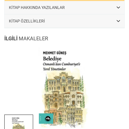
temel teşkil ettiğini merak eden okurlar için temel bir rehber
KİTAP HAKKINDA YAZILANLAR
niteliğindedir.
KİTAP ÖZELLİKLERİ
İLGİLİ
MAKALELER