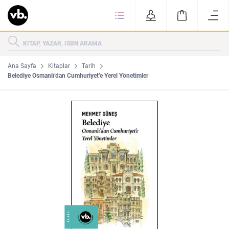
Ki
KİTAPLAR
KATEGORİLER
ÇOK SATANLAR
Ana Sayfa
Kitaplar
Tarih
Belediye Osmanlı’dan Cumhuriyet’e Yerel Yönetimler
YENİ ÇIKANLAR
Tarih
Edebiyat
MAKALELER
MUTFAK
KİTAPLAR
HAKKIMIZDA
Sanat
İktisat
YAZARLAR
GİZLİLİK POLİTİKASI
MAKALELER
BİZE ULAŞIN
MUTFAK
YAZAR BAŞVURUSU