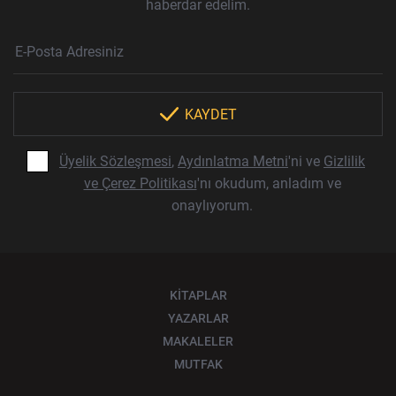
haberdar edelim.
Haber Bülteni Aboneliği
E-Posta Adresi
Örnek: isim@example.com
*
KAYDET
Üyelik Sözleşmesi
,
Aydınlatma Metni
'ni ve
Gizlilik
ve Çerez Politikası
'nı okudum, anladım ve
onaylıyorum.
KİTAPLAR
YAZARLAR
MAKALELER
MUTFAK