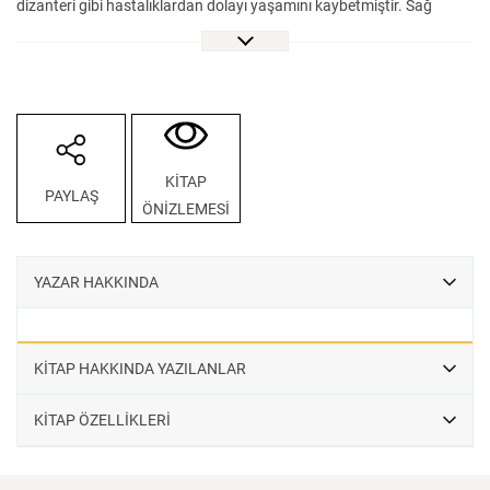
dizanteri gibi hastalıklardan dolayı yaşamını kaybetmiştir. Sağ
kalanlar ise gönderildikleri esir kamplarında yaşam mücadelesi
vermişlerdir. Rusya içlerine gönderilen Türk esirlerin toplama
kamplarından biri olan Bakü’deki Nargin Adası, yaşam koşullarının
en ağır olduğu toplama kamplarından biridir. “Yılanlı Ada” olarak da
anılan Nargin Adası, susuzluktan kaynaklı pislikten haşerelerin kol
gezdiği, camsız barakaları ve sayıları binleri bulan esir nüfusuyla
KİTAP
PAYLAŞ
insanlık tarihinin kötü anılarından biri olarak tarihteki yerini almıştır.
ÖNİZLEMESİ
YAZAR HAKKINDA
Savaşlar ve çatışmalar, istenmeyen dramatik hadiseler olsalar da
insanlık tarihinde savaşsız ve rekabetsiz bir dönem hemen hemen
yok gibidir. Genelde zaferler ve mağlubiyetler ekseninde
KİTAP HAKKINDA YAZILANLAR
değerlendirilen savaşlarda devletler, şehitler ve gaziler üzerinden bir
tarihyazımı gerçekleştirirken esirler, çoğunlukla göz ardı
KİTAP ÖZELLİKLERİ
edilmektedir. Hâlbuki her savaşta silahlı çatışma sırasında veya
sonrasında rakip tarafından canlı şekilde ele geçirilerek gözaltında