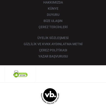
HAKKIMIZDA
KÜNYE
DUYURU
BİZE ULAŞIN
ÇEREZ TERCİHLERİ
ÜYELİK SÖZLEŞMESİ
GİZLİLİK VE KVKK AYDINLATMA METNİ
ÇEREZ POLİTİKASI
YAZAR BAŞVURUSU