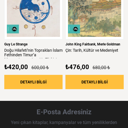
Guy Le Strange
John King Fairbank
Merle Goldman
Doğu
Hilafeti’nin
Toprakları
İslam
Çin:
Tarih,
Kültür
ve
Medeniyet
Fethinden
Timur’a
Mezopotamya,
Iran
Ve
Türkistan
₺420,00
₺476,00
600,00 ₺
680,00 ₺
: Doğu Hilafeti’nin Toprakları İslam Fethind
: Çin: Tari
DETAYLI BİLGİ
DETAYLI BİLGİ
E-Posta Adresiniz
Yeni çıkan kitaplar, kampanyalar ve tüm yeniliklerden