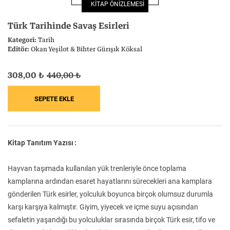
KİTAP ÖNİZLEMESİ
Felsefe
Kesişimler
Türk Tarihinde Savaş Esirleri
Kategori:
Tarih
Editör:
Okan Yeşilot & Bihter Gürışık Köksal
308,00 ₺
440,00 ₺
İnsan ve Toplum
Çocuk Kitaplığı
Kitap Tanıtım Yazısı :
Klasik
Bilim
Hayvan taşımada kullanılan yük trenleriyle önce toplama
kamplarına ardından esaret hayatlarını sürecekleri ana kamplara
gönderilen Türk esirler, yolculuk boyunca birçok olumsuz durumla
karşı karşıya kalmıştır. Giyim, yiyecek ve içme suyu açısından
sefaletin yaşandığı bu yolculuklar sırasında birçok Türk esir, tifo ve