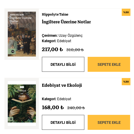
%30
Hippolyte Taine
İngiltere
Üzerine
Notlar
Çevirmen:
Uzay Özgülenç
Kategori:
Edebiyat
217,00 ₺
310,00 ₺
DETAYLI BİLGİ
SEPETE EKLE
%30
Edebiyat
ve
Ekoloji
Kategori:
Edebiyat
168,00 ₺
240,00 ₺
DETAYLI BİLGİ
SEPETE EKLE