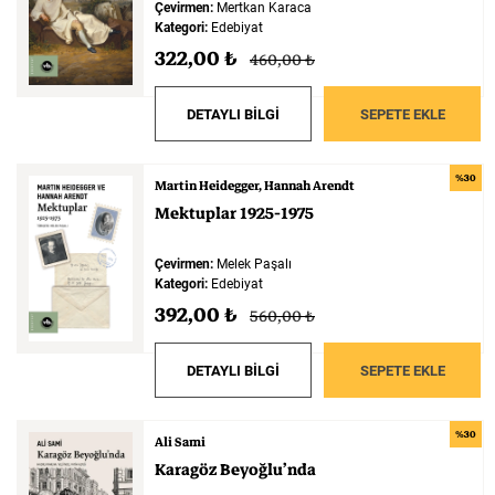
Çevirmen:
Mertkan Karaca
Felsefe
Kesişimler
Kategori:
Edebiyat
322,00 ₺
460,00 ₺
DETAYLI BİLGİ
SEPETE EKLE
İnsan ve Toplum
Çocuk Kitaplığı
%30
Martin Heidegger
Hannah Arendt
Mektuplar
1925-1975
Çevirmen:
Melek Paşalı
Kategori:
Edebiyat
392,00 ₺
560,00 ₺
Klasik
Bilim
DETAYLI BİLGİ
SEPETE EKLE
%30
Ali Sami
Karagöz
Beyoğlu’nda