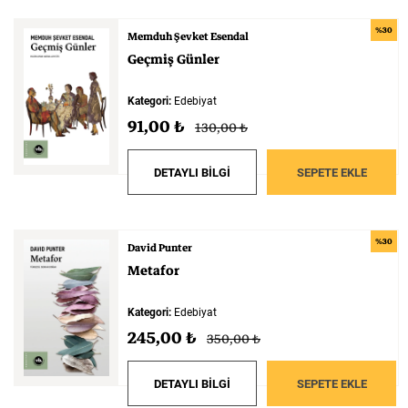
%30
Memduh Şevket Esendal
Geçmiş
Günler
Kategori:
Edebiyat
91,00 ₺
130,00 ₺
DETAYLI BİLGİ
SEPETE EKLE
%30
David Punter
Metafor
Kategori:
Edebiyat
245,00 ₺
350,00 ₺
DETAYLI BİLGİ
SEPETE EKLE