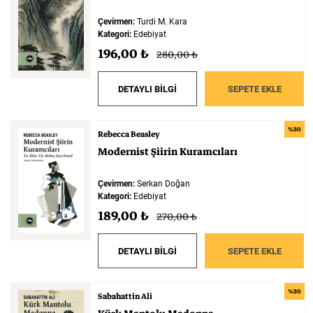
Çevirmen:
Turdi M. Kara
Kategori:
Edebiyat
196,00 ₺
280,00 ₺
DETAYLI BİLGİ
SEPETE EKLE
%30
Rebecca Beasley
Modernist
Şiirin
Kuramcıları
Çevirmen:
Serkan Doğan
Kategori:
Edebiyat
189,00 ₺
270,00 ₺
DETAYLI BİLGİ
SEPETE EKLE
%30
Sabahattin Ali