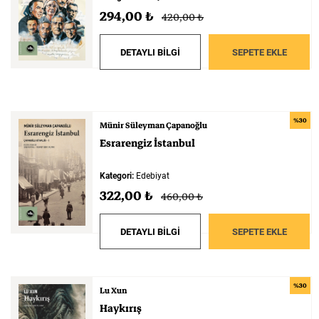
294,00 ₺
420,00 ₺
DETAYLI BİLGİ
SEPETE EKLE
%30
Münir Süleyman Çapanoğlu
Esrarengiz
İstanbul
Kategori:
Edebiyat
322,00 ₺
460,00 ₺
DETAYLI BİLGİ
SEPETE EKLE
%30
Lu Xun
Haykırış