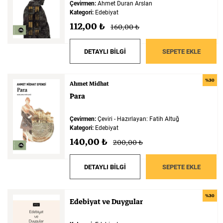
Çevirmen:
Ahmet Duran Arslan
Kategori:
Edebiyat
112,00 ₺
160,00 ₺
DETAYLI BİLGİ
SEPETE EKLE
%30
Ahmet Midhat
Para
Çevirmen:
Çeviri - Hazırlayan: Fatih Altuğ
Kategori:
Edebiyat
140,00 ₺
200,00 ₺
DETAYLI BİLGİ
SEPETE EKLE
%30
Edebiyat
ve
Duygular