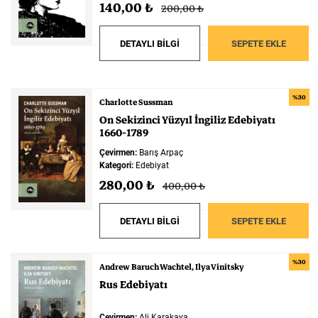
140,00 ₺
200,00 ₺
DETAYLI BİLGİ
SEPETE EKLE
%30
Charlotte Sussman
On
Sekizinci
Yüzyıl
İngiliz
Edebiyatı
1660-1789
Çevirmen:
Barış Arpaç
Kategori:
Edebiyat
280,00 ₺
400,00 ₺
DETAYLI BİLGİ
SEPETE EKLE
%30
Andrew Baruch Wachtel
Ilya Vinitsky
Rus
Edebiyatı
Çevirmen:
Ali Karakaya