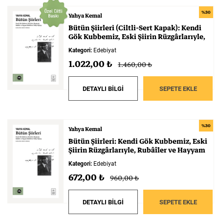
%30
Yahya Kemal
Bütün
Şiirleri
(Ciltli-Sert
Kapak):
Kendi
Gök
Kubbemiz,
Eski
Şiirin
Rüzgârlarıyle,
Rubâîler
ve
Hayyam
Rubâîlerini
Türkçe
Kategori:
Edebiyat
Söyleyiş
1.022,00 ₺
1.460,00 ₺
DETAYLI BİLGİ
SEPETE EKLE
%30
Yahya Kemal
Bütün
Şiirleri:
Kendi
Gök
Kubbemiz,
Eski
Şiirin
Rüzgârlarıyle,
Rubâîler
ve
Hayyam
Rubâîlerini
Türkçe
Söyleyiş
Kategori:
Edebiyat
672,00 ₺
960,00 ₺
DETAYLI BİLGİ
SEPETE EKLE