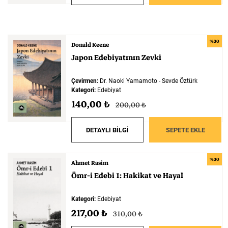
%30
Donald Keene
Japon
Edebiyatının
Zevki
Çevirmen:
Dr. Naoki Yamamoto - Sevde Öztürk
Kategori:
Edebiyat
140,00 ₺
200,00 ₺
DETAYLI BİLGİ
SEPETE EKLE
%30
Ahmet Rasim
Ömr-i
Edebi
1:
Hakikat
ve
Hayal
Kategori:
Edebiyat
217,00 ₺
310,00 ₺