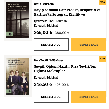
%30
Katja Haustein
Kayıp
Zamana
Dair
Proust,
Benjamın
ve
Barthes’ta
Fotoğraf,
Kimlik
ve
Duygulanım
Çevirmen:
Sibel Erduman
Kategori:
Edebiyat
266,00 ₺
380,00 ₺
DETAYLI BİLGİ
SEPETE EKLE
%30
Rıza Tevfik Bölükbaşı
Sevgili
Oğlum
Nazif…
Rıza
Tevfik’ten
Oğluna
Mektuplar
Kategori:
Edebiyat
346,50 ₺
495,00 ₺
DETAYLI BİLGİ
SEPETE EKLE