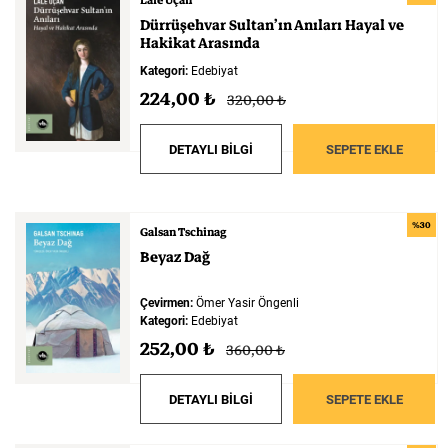
Lale Uçan
Dürrüşehvar
Sultan’ın
Anıları
Hayal
ve
Hakikat
Arasında
Kategori:
Edebiyat
224,00 ₺
320,00 ₺
DETAYLI BİLGİ
SEPETE EKLE
%30
Galsan Tschinag
Beyaz
Dağ
Çevirmen:
Ömer Yasir Öngenli
Kategori:
Edebiyat
252,00 ₺
360,00 ₺
DETAYLI BİLGİ
SEPETE EKLE