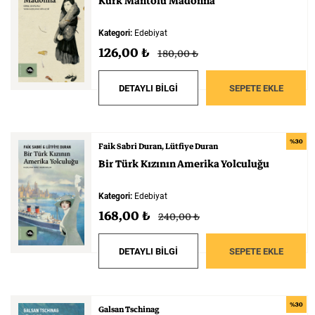
Kürk
Mantolu
Madonna
Kategori:
Edebiyat
126,00 ₺
180,00 ₺
DETAYLI BİLGİ
SEPETE EKLE
%30
Faik Sabri Duran
Lütfiye Duran
Bir
Türk
Kızının
Amerika
Yolculuğu
Kategori:
Edebiyat
168,00 ₺
240,00 ₺
DETAYLI BİLGİ
SEPETE EKLE
%30
Galsan Tschinag