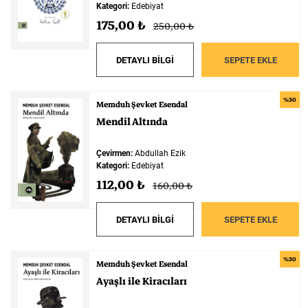
Kategori:
Edebiyat
175,00 ₺
250,00 ₺
DETAYLI BİLGİ
SEPETE EKLE
%30
Memduh Şevket Esendal
Mendil
Altında
Çevirmen:
Abdullah Ezik
Kategori:
Edebiyat
112,00 ₺
160,00 ₺
DETAYLI BİLGİ
SEPETE EKLE
%30
Memduh Şevket Esendal
Ayaşlı
ile
Kiracıları