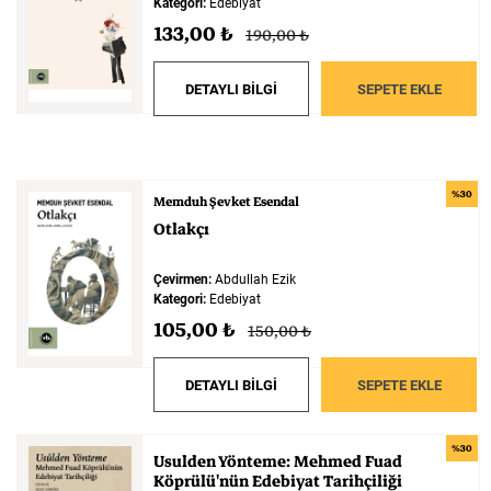
Kategori:
Edebiyat
133,00 ₺
190,00 ₺
DETAYLI BİLGİ
SEPETE EKLE
%30
Memduh Şevket Esendal
Otlakçı
Çevirmen:
Abdullah Ezik
Kategori:
Edebiyat
105,00 ₺
150,00 ₺
DETAYLI BİLGİ
SEPETE EKLE
%30
Usulden
Yönteme:
Mehmed
Fuad
Köprülü'nün
Edebiyat
Tarihçiliği