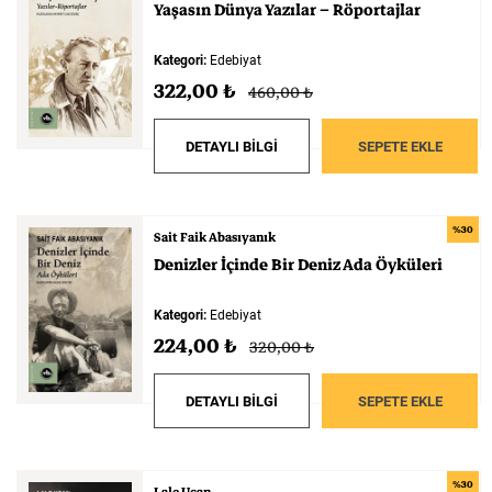
Yaşasın
Dünya
Yazılar
–
Röportajlar
Kategori:
Edebiyat
322,00 ₺
460,00 ₺
DETAYLI BİLGİ
SEPETE EKLE
%30
Sait Faik Abasıyanık
Denizler
İçinde
Bir
Deniz
Ada
Öyküleri
Kategori:
Edebiyat
224,00 ₺
320,00 ₺
DETAYLI BİLGİ
SEPETE EKLE
%30