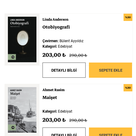
%30
Linda Anderson
Otobiyografi
Çevirmen:
Bülent Ayyıldız
Kategori:
Edebiyat
203,00 ₺
290,00 ₺
DETAYLI BİLGİ
SEPETE EKLE
%30
Ahmet Rasim
Maişet
Kategori:
Edebiyat
203,00 ₺
290,00 ₺
DETAYLI BİLGİ
SEPETE EKLE