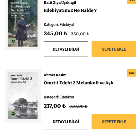
%30
Halit Ziya Uşaklıgil
Edebiyatımız
Ne
Halde
?
Kategori:
Edebiyat
245,00 ₺
350,00 ₺
DETAYLI BİLGİ
SEPETE EKLE
%30
Ahmet Rasim
Ömri-i
Edebi
2
Melankoli
ve
Aşk
Kategori:
Edebiyat
217,00 ₺
310,00 ₺
DETAYLI BİLGİ
SEPETE EKLE