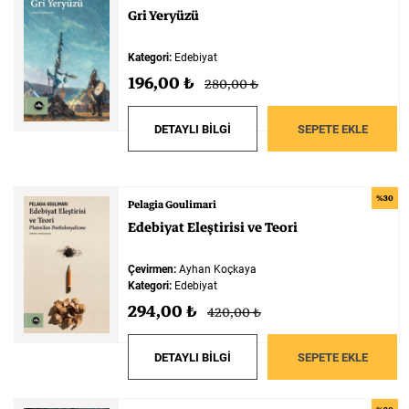
Gri
Yeryüzü
Kategori:
Edebiyat
196,00 ₺
280,00 ₺
DETAYLI BİLGİ
SEPETE EKLE
%30
Pelagia Goulimari
Edebiyat
Eleştirisi
ve
Teori
Çevirmen:
Ayhan Koçkaya
Kategori:
Edebiyat
294,00 ₺
420,00 ₺
DETAYLI BİLGİ
SEPETE EKLE