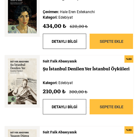
Çevirmen:
Hale Eren Estekanchi
Kategori:
Edebiyat
434,00 ₺
620,00 ₺
DETAYLI BİLGİ
SEPETE EKLE
%30
Sait Faik Abasıyanık
Şu
İstanbul
Denilen
Yer
İstanbul
Öyküleri
Kategori:
Edebiyat
210,00 ₺
300,00 ₺
DETAYLI BİLGİ
SEPETE EKLE
%30
Sait Faik Abasıyanık