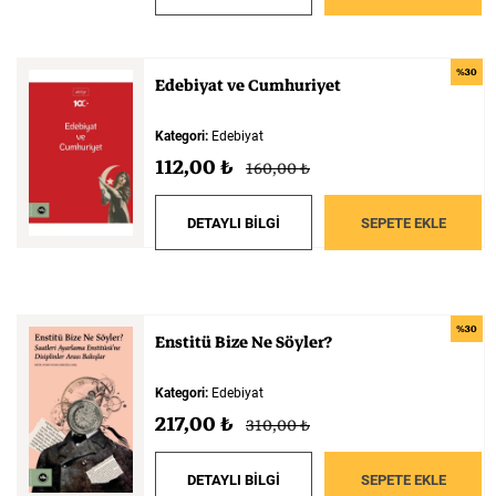
%30
Edebiyat
ve
Cumhuriyet
Kategori:
Edebiyat
112,00 ₺
160,00 ₺
DETAYLI BİLGİ
SEPETE EKLE
%30
Enstitü
Bize
Ne
Söyler?
Kategori:
Edebiyat
217,00 ₺
310,00 ₺
DETAYLI BİLGİ
SEPETE EKLE