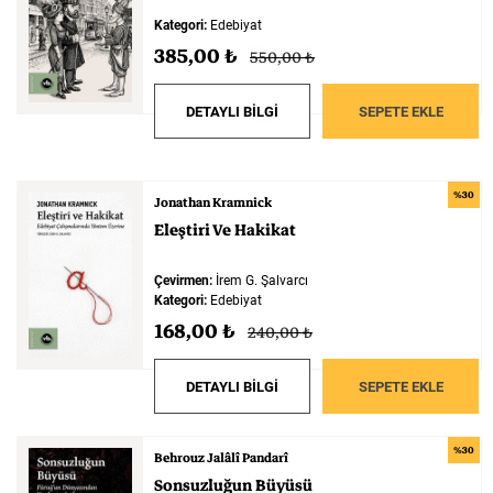
Kategori:
Edebiyat
385,00 ₺
550,00 ₺
DETAYLI BİLGİ
SEPETE EKLE
%30
Jonathan Kramnick
Eleştiri
Ve
Hakikat
Çevirmen:
İrem G. Şalvarcı
Kategori:
Edebiyat
168,00 ₺
240,00 ₺
DETAYLI BİLGİ
SEPETE EKLE
%30
Behrouz Jalâlî Pandarî
Sonsuzluğun
Büyüsü