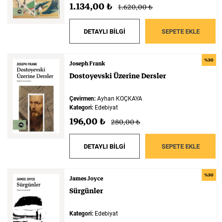
1.134,00 ₺
1.620,00 ₺
DETAYLI BİLGİ
SEPETE EKLE
%30
Joseph Frank
Dostoyevski
Üzerine
Dersler
Çevirmen:
Ayhan KOÇKAYA
Kategori:
Edebiyat
196,00 ₺
280,00 ₺
DETAYLI BİLGİ
SEPETE EKLE
%30
James Joyce
Sürgünler
Kategori:
Edebiyat