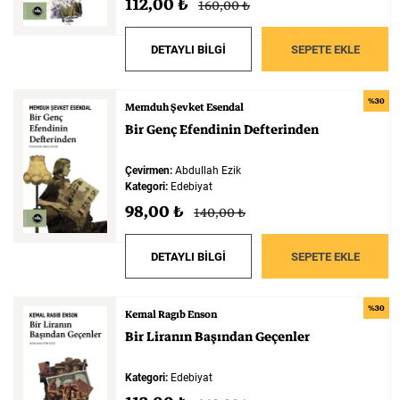
112,00 ₺
160,00 ₺
DETAYLI BİLGİ
SEPETE EKLE
%30
Memduh Şevket Esendal
Bir
Genç
Efendinin
Defterinden
Çevirmen:
Abdullah Ezik
Kategori:
Edebiyat
98,00 ₺
140,00 ₺
DETAYLI BİLGİ
SEPETE EKLE
%30
Kemal Ragıb Enson
Bir
Liranın
Başından
Geçenler
Kategori:
Edebiyat