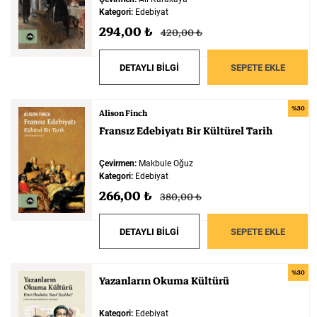
Kategori:
Edebiyat
294,00 ₺
420,00 ₺
DETAYLI BİLGİ
SEPETE EKLE
%30
Alison Finch
Fransız
Edebiyatı
Bir
Kültürel
Tarih
Çevirmen:
Makbule Oğuz
Kategori:
Edebiyat
266,00 ₺
380,00 ₺
DETAYLI BİLGİ
SEPETE EKLE
%30
Yazanların
Okuma
Kültürü
Kategori:
Edebiyat