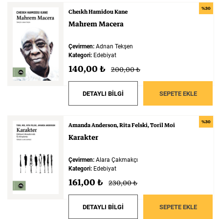
%30
Cheıkh Hamidou Kane
Mahrem
Macera
Çevirmen:
Adnan Tekşen
Kategori:
Edebiyat
140,00 ₺
200,00 ₺
DETAYLI BİLGİ
SEPETE EKLE
%30
Amanda Anderson
Rita Felski
Toril Moi
Karakter
Çevirmen:
Alara Çakmakçı
Kategori:
Edebiyat
161,00 ₺
230,00 ₺
DETAYLI BİLGİ
SEPETE EKLE