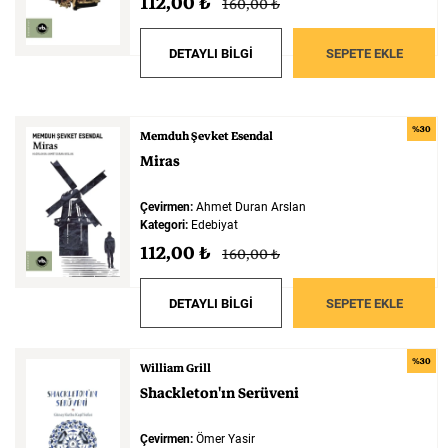
112,00 ₺
160,00 ₺
DETAYLI BİLGİ
SEPETE EKLE
%30
Memduh Şevket Esendal
Miras
Çevirmen:
Ahmet Duran Arslan
Kategori:
Edebiyat
112,00 ₺
160,00 ₺
DETAYLI BİLGİ
SEPETE EKLE
%30
William Grill
Shackleton'ın
Serüveni
Çevirmen:
Ömer Yasir