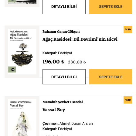
DETAYLI BİLGİ
SEPETE EKLE
%30
Bahanur Garan Gökşen
Ağaç
Kasidesi:
Dil
Devrimi’nin
Hicvi
Kategori:
Edebiyat
196,00 ₺
280,00 ₺
DETAYLI BİLGİ
SEPETE EKLE
%30
Memduh Şevket Esendal
Vassaf
Bey
Çevirmen:
Ahmet Duran Arslan
Kategori:
Edebiyat