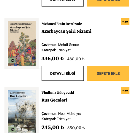
%30
Mehmed Emin Resulzade
Azerbaycan
Şairi
Nizamî
Çevirmen:
Mehdi Genceli
Kategori:
Edebiyat
336,00 ₺
480,00 ₺
DETAYLI BİLGİ
SEPETE EKLE
%30
Vladimir Odoyevski
Rus
Geceleri
Çevirmen:
Nebi Mehdiyev
Kategori:
Edebiyat
245,00 ₺
350,00 ₺