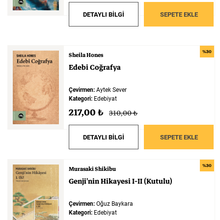
DETAYLI BİLGİ
SEPETE EKLE
%30
Sheila Hones
Edebi
Coğrafya
Çevirmen:
Aytek Sever
Kategori:
Edebiyat
217,00 ₺
310,00 ₺
DETAYLI BİLGİ
SEPETE EKLE
%30
Murasaki Shikibu
Genji'nin
Hikayesi
I-II
(Kutulu)
Çevirmen:
Oğuz Baykara
Kategori:
Edebiyat