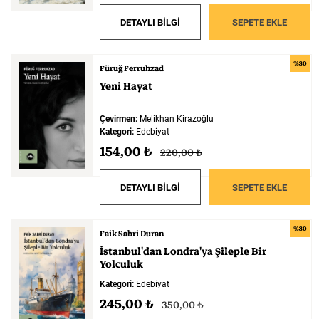
DETAYLI BİLGİ
SEPETE EKLE
%30
Füruğ Ferruhzad
Yeni
Hayat
Çevirmen:
Melikhan Kirazoğlu
Kategori:
Edebiyat
154,00 ₺
220,00 ₺
DETAYLI BİLGİ
SEPETE EKLE
%30
Faik Sabri Duran
İstanbul'dan
Londra'ya
Şileple
Bir
Yolculuk
Kategori:
Edebiyat
245,00 ₺
350,00 ₺