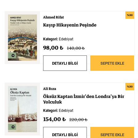
%30
Ahmed Rifat
Kayıp
Hikayenin
Peşinde
Kategori:
Edebiyat
98,00 ₺
140,00 ₺
DETAYLI BİLGİ
SEPETE EKLE
%30
Ali Rıza
Öksüz
Kaptan
İzmir’den
Londra’ya
Bir
Yolculuk
Kategori:
Edebiyat
154,00 ₺
220,00 ₺
DETAYLI BİLGİ
SEPETE EKLE