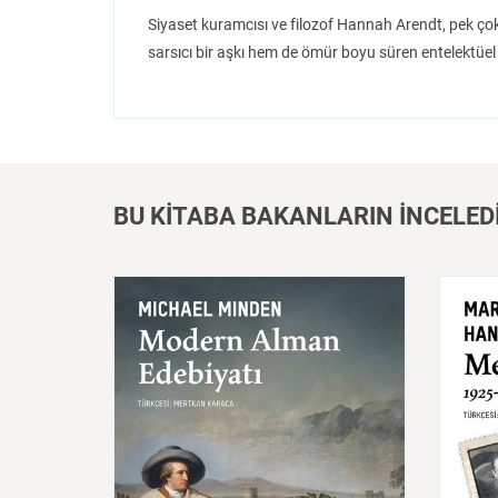
Siyaset kuramcısı ve filozof Hannah Arendt, pek çok
sarsıcı bir aşkı hem de ömür boyu süren entelektüel b
BU KİTABA BAKANLARIN İNCELED
Modern
Alman
Edebiyatı
Mekt