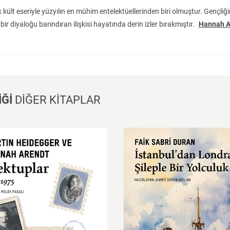
yeşeren ve tarihin fırtınalarına direnen bir yakınlığın, "öteki"ne duyula
 kült eseriyle yüzyılın en mühim entelektüellerinden biri olmuştur. Gençli
ir diyaloğu barındıran ilişkisi hayatında derin izler bırakmıştır.
Hannah A
İĞİ
DİĞER KİTAPLAR
İstanbul'dan
Londra'ya
Ş
Bir
Yolculuk
uplar
1925-1975