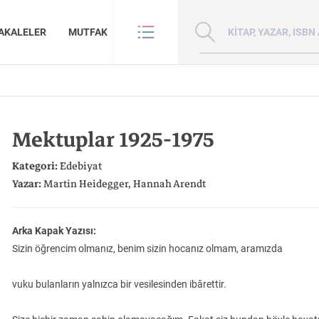
Kitap, yazar veya ISBN 
AKALELER
MUTFAK
VE BENZE
HAKKIMIZDA
ANLAR
GİZLİLİK POLİTİKASI
Mektuplar 1925-1975
ANLAR
BİZE ULAŞIN
ER
YAZAR BAŞVURUSU
Kategori:
Edebiyat
Sanat
İktisat
Yazar:
Martin Heidegger
Hannah Arendt
Arka Kapak Yazısı:
Sizin öğrencim olmanız, benim sizin hocanız olmam, aramızda
Doğu Hilafeti’nin
Çin: Tarih, Kültür ve
Kuzey Kafkasya
vuku bulanların yalnızca bir vesilesinden ibârettir.
İnsan ve Toplum
Çocuk Kitaplığı
Zaman: Antik Teoriler ve Takipçileri
Toprakları İslam Fethinden Timur’a Mezopotamya, Iran Ve Türkistan
Medeniyet
Halkları
KATEGORİ:
KATEGORİ:
KATEGORİ: