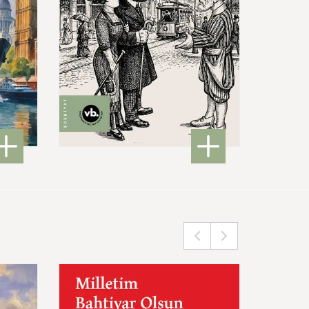
550,00 ₺
anbul'dan Londra'ya Şileple Bir Yolculuk
: Karagöz Beyoğlu’nda
DETAYLI BİLGİ
Milletim
Bahtiyar
Olsun
Celal
Bütün