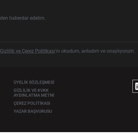
rden haberdar edelim.
Gizlilik ve Çerez Politikası
'nı okudum, anladım ve onaylıyorum.
ÜYELİK SÖZLEŞMESİ
GİZLİLİK VE KVKK
AYDINLATMA METNİ
ÇEREZ POLİTİKASI
YAZAR BAŞVURUSU