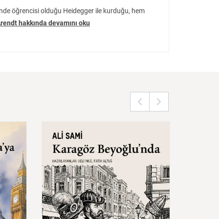
n inancın öyküsüdür.
ğinde öğrencisi olduğu Heidegger ile kurduğu, hem
rendt hakkında devamını oku
ileple
Karagöz
Beyoğlu’nda
Bütün
Kapak)
Eski
Şi
Rubâîl
Rubâîl