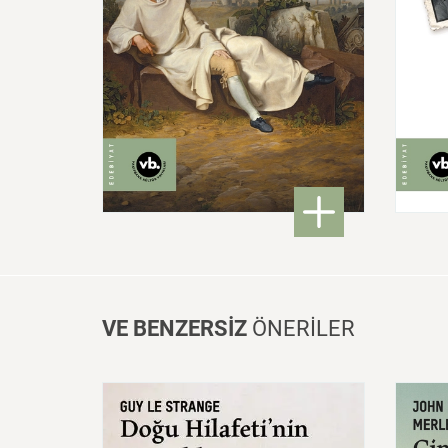
460,00 ₺
: Modern Alman Edebiyatı
DETAYLI BİLGİ
VE BENZERSİZ
ÖNERİLER
Doğu
Hilafeti’nin
Toprakları