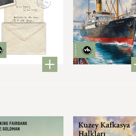
560,00 ₺
350,00 ₺
: Mektuplar 1925-1975
: İst
DETAYLI BİLGİ
DETAYLI BİLGİ
Kuzey
Kafkasya
Halkları