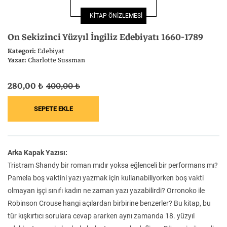
Felsefe
Kesişimler
KİTAP ÖNİZLEMESİ
On Sekizinci Yüzyıl İngiliz Edebiyatı 1660-1789
Kategori:
Edebiyat
Yazar:
Charlotte Sussman
İnsan ve Toplum
Çocuk Kitaplığı
280,00 ₺
400,00 ₺
Klasik
Bilim
Arka Kapak Yazısı:
Tristram Shandy bir roman mıdır yoksa eğlenceli bir performans mı?
Pamela boş vaktini yazı yazmak için kullanabiliyorken boş vakti
olmayan işçi sınıfı kadın ne zaman yazı yazabilirdi? Orronoko ile
Robinson Crouse hangi açılardan birbirine benzerler? Bu kitap, bu
tür kışkırtıcı sorulara cevap ararken aynı zamanda 18. yüzyıl