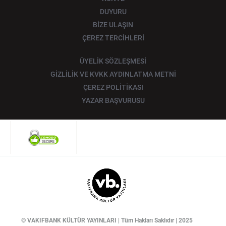
DUYURU
BİZE ULAŞIN
ÇEREZ TERCİHLERİ
ÜYELİK SÖZLEŞMESİ
GİZLİLİK VE KVKK AYDINLATMA METNİ
ÇEREZ POLİTİKASI
YAZAR BAŞVURUSU
© VAKIFBANK KÜLTÜR YAYINLARI | Tüm Hakları Saklıdır | 2025