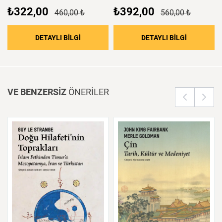
₺322,00
₺392,00
460,00 ₺
560,00 ₺
: Modern Alman Edebiyatı
: Mektupla
DETAYLI BİLGİ
DETAYLI BİLGİ
VE BENZERSİZ
ÖNERİLER