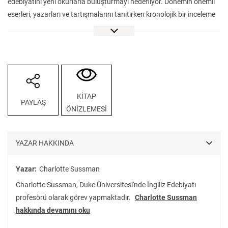
edebiyatını yeni okurlarla buluşturmayı hedefliyor. Dönemin önemli
eserleri, yazarları ve tartışmalarını tanıtırken kronolojik bir inceleme
yerine, kentleşme, sömürgecilik, ticaretin yaygınlaşması, kamusal
alanın ortaya çıkışı ve toplumsal cinsiyet rollerindeki değişimlerin
edebiyat üzerindeki etkilerini inceliyor. 18. yüzyıl Britanya’sında
kadınlar ilk kez sahneye çıkarken roman edebi piyasada ön safhaya
geçiyor, insanlar eşitlik fikrini tartışmaya başlıyorlar. Defoe, Swift ve
Pope gibi kanonik yazarların yanında, Charlotte Smith ve Olaudah
KİTAP
PAYLAŞ
Equiano gibi daha az bilinen isimlere de dikkat çeken bu kitap,
ÖNİZLEMESİ
VakıfBank Kültür Yayınları etiketiyle hem öğrenciler hem de
araştırmacılar için eşsiz bir başvuru kaynağı niteliğinde okurlarını
bekliyor.
YAZAR HAKKINDA
Yazar:
Charlotte Sussman
Charlotte Sussman, Duke Üniversitesi'nde İngiliz Edebiyatı
profesörü olarak görev yapmaktadır.
Charlotte Sussman
hakkında devamını oku