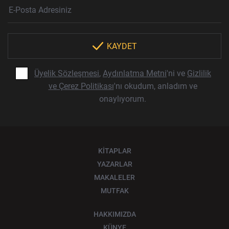
Haber Bülteni Aboneliği
E-Posta Adresi
Örnek: isim@example.com
*
KAYDET
Üyelik Sözleşmesi
,
Aydınlatma Metni
'ni ve
Gizlilik
ve Çerez Politikası
'nı okudum, anladım ve
onaylıyorum.
KİTAPLAR
YAZARLAR
MAKALELER
MUTFAK
HAKKIMIZDA
KÜNYE