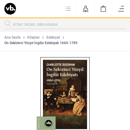
Ki
KİTAPLAR
KATEGORİLER
ÇOK SATANLAR
Ana Sayfa
Kitaplar
Edebiyat
On Sekizinci Yüzyıl İngiliz Edebiyatı 1660-1789
YENİ ÇIKANLAR
Tarih
Edebiyat
MAKALELER
MUTFAK
KİTAPLAR
HAKKIMIZDA
Sanat
İktisat
YAZARLAR
GİZLİLİK POLİTİKASI
MAKALELER
BİZE ULAŞIN
MUTFAK
YAZAR BAŞVURUSU