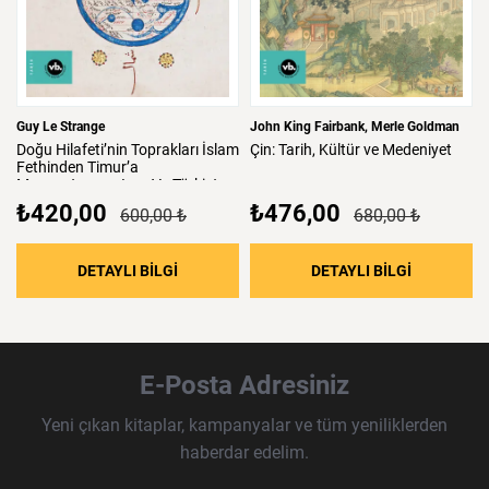
Guy Le Strange
John King Fairbank
Merle Goldman
Doğu
Hilafeti’nin
Toprakları
İslam
Çin:
Tarih,
Kültür
ve
Medeniyet
Fethinden
Timur’a
Mezopotamya,
Iran
Ve
Türkistan
₺420,00
₺476,00
600,00 ₺
680,00 ₺
: Doğu Hilafeti’nin Toprakları İslam Fethind
: Çin: Tari
DETAYLI BİLGİ
DETAYLI BİLGİ
E-Posta Adresiniz
Yeni çıkan kitaplar, kampanyalar ve tüm yeniliklerden
haberdar edelim.