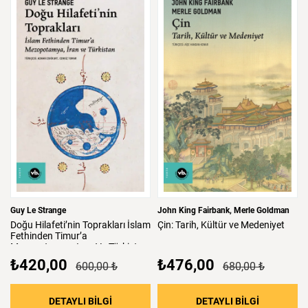
Guy Le Strange
John King Fairbank
Merle Goldman
Doğu
Hilafeti’nin
Toprakları
İslam
Çin:
Tarih,
Kültür
ve
Medeniyet
Fethinden
Timur’a
Mezopotamya,
Iran
Ve
Türkistan
₺420,00
₺476,00
600,00 ₺
680,00 ₺
: Doğu Hilafeti’nin Toprakları İslam Fethind
: Çin: Tari
DETAYLI BİLGİ
DETAYLI BİLGİ