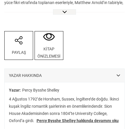
yüce fikri etrafında toplanan eserleriyle, Matthew Arnold’ın tabiriyle,
“ışıltılı kanatlarını boşlukta boş yere çırpan güzel ve etkisiz bir melek”
gibidir.
Ne var ki, Shelley’nin sesi, konu özgürlük olduğunda adeta bir
gökgürültüsüne dönüşür. Şiirleri, özellikle de “Anarşinin Maskesi”,
dünyanın en ilham verici hak savunusu eserlerinden biri kabul
KİTAP
PAYLAŞ
edilmiş; 1940’larda Gandhi aracılığıyla Hindistan’ın bağımsızlık
ÖNİZLEMESİ
mücadelesinde, 1989’da Çin’in Tiananmen Meydanında ve 2011’de
Mısır’ın Tahrir Meydanında özgürlük ve adalet taleplerinin ifadesi
olmuştur.
YAZAR HAKKINDA
Shelley’den yapılan bu küçük şiir seçkisi, şair Volkan Hacıoğlu’nun
çevirisiyle okurlarını selamlıyor.
Yazar:
Percy Bysshe Shelley
4 Ağustos 1792’de Horsham, Sussex, İngiltere’de doğdu. İkinci
kuşak İngiliz romantik şairlerinin en önemlilerindendir. Sion
House Akademisinden sonra 1804’te University College,
Oxford’a girdi.
Percy Bysshe Shelley hakkında devamını oku