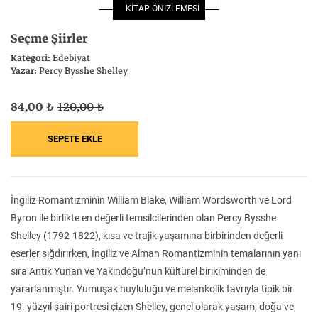
KİTAP ÖNİZLEMESİ
Felsefe
Kesişimler
Seçme Şiirler
Kategori:
Edebiyat
Yazar:
Percy Bysshe Shelley
84,00 ₺
120,00 ₺
İnsan ve Toplum
Çocuk Kitaplığı
İngiliz Romantizminin William Blake, William Wordsworth ve Lord
Klasik
Bilim
Byron ile birlikte en değerli temsilcilerinden olan Percy Bysshe
Shelley (1792-1822), kısa ve trajik yaşamına birbirinden değerli
eserler sığdırırken, İngiliz ve Alman Romantizminin temalarının yanı
sıra Antik Yunan ve Yakındoğu’nun kültürel birikiminden de
yararlanmıştır. Yumuşak huyluluğu ve melankolik tavrıyla tipik bir
19. yüzyıl şairi portresi çizen Shelley, genel olarak yaşam, doğa ve