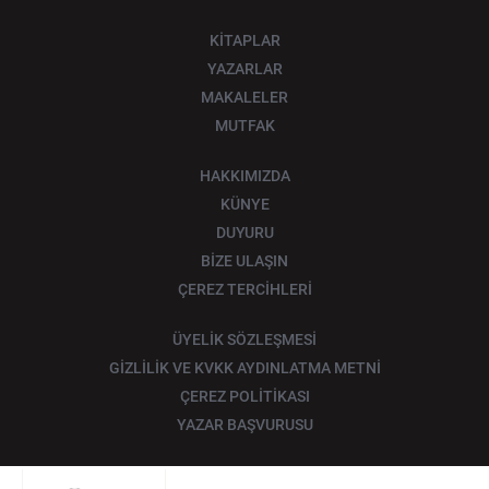
KİTAPLAR
YAZARLAR
MAKALELER
MUTFAK
HAKKIMIZDA
KÜNYE
DUYURU
BİZE ULAŞIN
ÇEREZ TERCİHLERİ
ÜYELİK SÖZLEŞMESİ
GİZLİLİK VE KVKK AYDINLATMA METNİ
ÇEREZ POLİTİKASI
YAZAR BAŞVURUSU