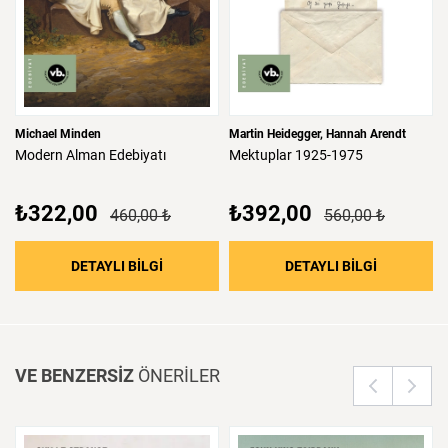
Michael Minden
Martin Heidegger
Hannah Arendt
Modern
Alman
Edebiyatı
Mektuplar
1925-1975
₺322,00
₺392,00
460,00 ₺
560,00 ₺
: Modern Alman Edebiyatı
: Mektupla
DETAYLI BİLGİ
DETAYLI BİLGİ
VE BENZERSİZ
ÖNERİLER