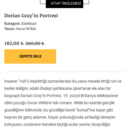
KİTAP ÖNİZLEMESİ
Felsefe
Kesişimler
Dorian Gray'in Portresi
Kategori:
Edebiyat
Yazar:
Oscar Wilde
182,00 ₺
260,00 ₺
İnsan ve Toplum
Çocuk Kitaplığı
İnsanın “ruh”u keşfettiği zamanlardan bu yana mesele ettiği ruh ve
Klasik
Bilim
beden ikiliğini, edebi ifadeyi şahikasına çıkartarak ele alan bir
başyapıt Dorian Gray’in Portresi. 19. yüzyıl Britanya edebiyatının
dâhi çocuğu Oscar Wilde’ın tek romanı. Wilde bu eserde gençlik
güzelliğinin bilincinde, bu güzelliğe kendi “kutsal”ına tapar gibi
hayran bir genç adamın, hayat yolculuğunda sırtladığı deneyim
bohçasını, vicdanının kendine biçtiği acılar yerine, bireyciliğin