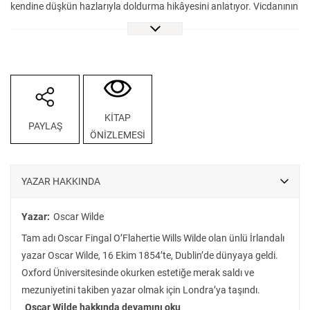
kendine düşkün hazlarıyla doldurma hikâyesini anlatıyor. Vicdanının
acılarının bedeninde bıraktığı izlerden kaçarak, güzelliğini korumak
uğruna ruhundan vazgeçme hikâyesini. Ve portresini. Başta
güzelliğinin yansımasıyken, vicdanının yansımasına dönüşen, ona
kendi hikâyesini anlatırken, işlediği her bir günaha karşılık bir lekeyle
Dorian’ın peşini bırakmayan portresini. Dorian Gray’in Portresi,
imajlara hapsolmuş günümüz dünyası insanına ve onun, Oscar
KİTAP
PAYLAŞ
Wilde’ın Hamlet göndermesiyle, “Bir hüznün resmi gibi/Kalbi
ÖNİZLEMESİ
olmayan bir yüz” gibi yaşamına dair asla eskimeyecek bir klasik!
YAZAR HAKKINDA
Yazar:
Oscar Wilde
Tam adı Oscar Fingal O’Flahertie Wills Wilde olan ünlü İrlandalı
yazar Oscar Wilde, 16 Ekim 1854’te, Dublin’de dünyaya geldi.
Oxford Üniversitesinde okurken estetiğe merak saldı ve
mezuniyetini takiben yazar olmak için Londra’ya taşındı.
Oscar Wilde hakkında devamını oku