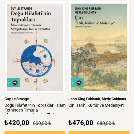
Guy Le Strange
John King Fairbank
Merle Goldman
Doğu
Hilafeti’nin
Toprakları
İslam
Çin:
Tarih,
Kültür
ve
Medeniyet
Fethinden
Timur’a
Mezopotamya,
Iran
Ve
Türkistan
₺420,00
₺476,00
600,00 ₺
680,00 ₺