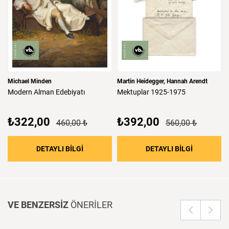
Michael Minden
Martin Heidegger
Hannah Arendt
Modern
Alman
Edebiyatı
Mektuplar
1925-1975
₺322,00
₺392,00
460,00 ₺
560,00 ₺
: Modern Alman Edebiyatı
: Mektupla
DETAYLI BİLGİ
DETAYLI BİLGİ
VE BENZERSİZ
ÖNERİLER