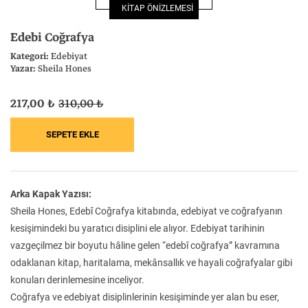
KİTAP ÖNİZLEMESİ
Felsefe
Kesişimler
Edebi Coğrafya
Kategori:
Edebiyat
Yazar:
Sheila Hones
217,00 ₺
310,00 ₺
İnsan ve Toplum
Çocuk Kitaplığı
Arka Kapak Yazısı:
Klasik
Bilim
Sheila Hones, Edebî Coğrafya kitabında, edebiyat ve coğrafyanın
kesişimindeki bu yaratıcı disiplini ele alıyor. Edebiyat tarihinin
vazgeçilmez bir boyutu hâline gelen “edebî coğrafya” kavramına
odaklanan kitap, haritalama, mekânsallık ve hayali coğrafyalar gibi
konuları derinlemesine inceliyor.
Coğrafya ve edebiyat disiplinlerinin kesişiminde yer alan bu eser,