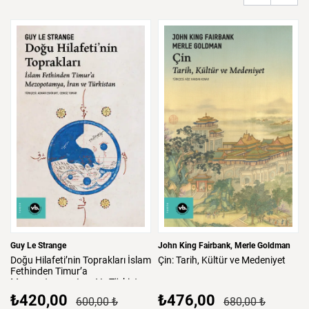
Guy Le Strange
John King Fairbank
Merle Goldman
Doğu
Hilafeti’nin
Toprakları
İslam
Çin:
Tarih,
Kültür
ve
Medeniyet
Fethinden
Timur’a
Mezopotamya,
Iran
Ve
Türkistan
₺420,00
₺476,00
600,00 ₺
680,00 ₺