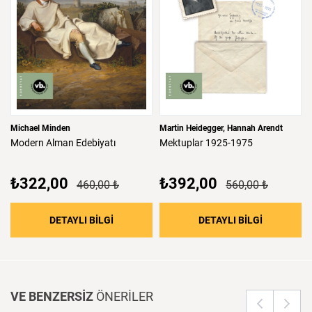
Michael Minden
Martin Heidegger
Hannah Arendt
Modern
Alman
Edebiyatı
Mektuplar
1925-1975
₺322,00
₺392,00
460,00 ₺
560,00 ₺
: Modern Alman Edebiyatı
: Mektupla
DETAYLI BİLGİ
DETAYLI BİLGİ
VE BENZERSİZ
ÖNERİLER