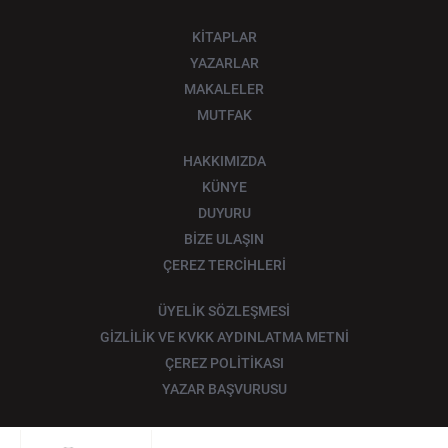
KİTAPLAR
YAZARLAR
MAKALELER
MUTFAK
HAKKIMIZDA
KÜNYE
DUYURU
BİZE ULAŞIN
ÇEREZ TERCİHLERİ
ÜYELİK SÖZLEŞMESİ
GİZLİLİK VE KVKK AYDINLATMA METNİ
ÇEREZ POLİTİKASI
YAZAR BAŞVURUSU