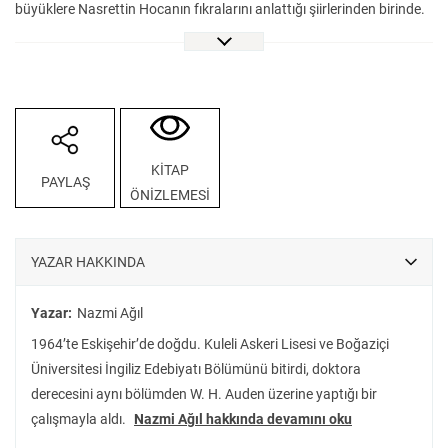
büyüklere Nasrettin Hocanın fıkralarını anlattığı şiirlerinden birinde.
Bu tarzın öncesi de var: Orhan Veli, Nasrettin Hoca hikâyelerini 1949
yılında ilk defa şiirleştirdiğinde oldukça ses getirmişti. O tarihten bu
yana halk zekâsının ürünü olan Hocanın fıkraları şiir diliyle birçok
kez yazıldı. Ünlü bilgemizin kuşaktan kuşağa aktarılagelen
maceralarını bir kez de şair Nazmi Ağıl büyükler için kaleme aldı.
Yüzyıllardır insanımızı gülümseten fıkraların tadı, engin bir hayal
KİTAP
PAYLAŞ
gücü ve günümüze yapılan göndermelerle katmerleniyor. Ses
ÖNİZLEMESİ
tekrarları, iç kafiyeler ve alışılmadık benzetmelerle Türkçemizin
anlatım zenginliğini cömertçe sergileyen bu şiirleri ister yalnız
başına, ister ailenizle, ama özellikle yüksek sesle okumanızı
YAZAR HAKKINDA
öneriyoruz.
Yazar:
Nazmi Ağıl
1964’te Eskişehir’de doğdu. Kuleli Askeri Lisesi ve Boğaziçi
Üniversitesi İngiliz Edebiyatı Bölümünü bitirdi, doktora
derecesini aynı bölümden W. H. Auden üzerine yaptığı bir
çalışmayla aldı.
Nazmi Ağıl hakkında devamını oku