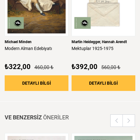
Michael Minden
Martin Heidegger
Hannah Arendt
Modern
Alman
Edebiyatı
Mektuplar
1925-1975
₺322,00
₺392,00
460,00 ₺
560,00 ₺
: Modern Alman Edebiyatı
: Mektupla
DETAYLI BİLGİ
DETAYLI BİLGİ
VE BENZERSİZ
ÖNERİLER