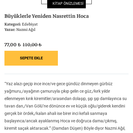
KİTAP ÖNİZLEMESİ
Felsefe
Kesişimler
Büyüklerle Yeniden Nasrettin Hoca
Kategori:
Edebiyat
Yazar:
Nazmi Ağıl
77,00 ₺
110,00 ₺
İnsan ve Toplum
Çocuk Kitaplığı
“Yaz alazı geçip ince ince/ve gece gündüz dinmeyen gürbüz
Klasik
Bilim
yağmuru,/ayağının çamuruyla çıkıp gelin ce güz,/kırk yıldır
ellenmeyen kırık kiremitler/arasından dolaşıp, şıp şıp damlayınca su
tavan dan,/Van Gölü’ne dönünce ev ve küçük oğlu/giderek kendini
gerçek bir ördek,/kalan ahali ise birer inci kefali sanmaya
başlayınca/ancak ayaklanmış Hoca ve doğruca dama/çıkmış,
kiremit saçak aktaracak.” (Damdan Düşen) Böyle diyor Nazmi Ağıl,