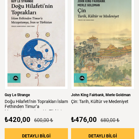
Guy Le Strange
John King Fairbank
Merle Goldman
Doğu
Hilafeti’nin
Toprakları
İslam
Çin:
Tarih,
Kültür
ve
Medeniyet
Fethinden
Timur’a
Mezopotamya,
Iran
Ve
Türkistan
₺420,00
₺476,00
600,00 ₺
680,00 ₺
: Doğu Hilafeti’nin Toprakları İslam Fethind
: Çin: Tari
DETAYLI BİLGİ
DETAYLI BİLGİ