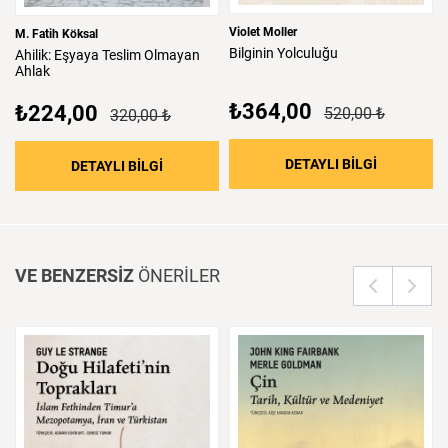
Violet Moller
M. Fatih Köksal
Bilginin
Yolculuğu
Ahilik:
Eşyaya
Teslim
Olmayan
Ahlak
₺364,00
₺224,00
520,00 ₺
320,00 ₺
: Bilginin 
DETAYLI BİLGİ
: Ahilik: Eşyaya Teslim Olmayan Ahlak
DETAYLI BİLGİ
VE BENZERSİZ
ÖNERİLER