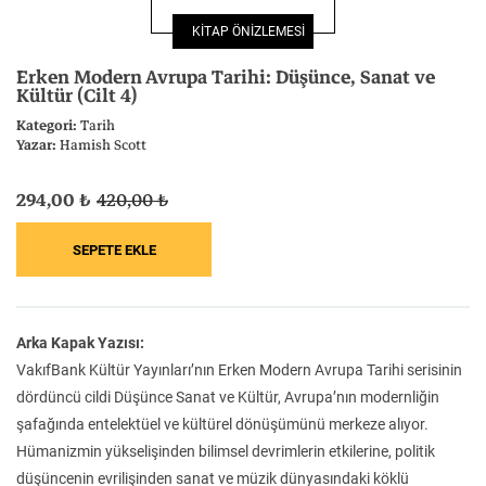
Felsefe
Kesişimler
KİTAP ÖNİZLEMESİ
Erken Modern Avrupa Tarihi: Düşünce, Sanat ve
Kültür (Cilt 4)
Kategori:
Tarih
Yazar:
Hamish Scott
İnsan ve Toplum
Çocuk Kitaplığı
294,00 ₺
420,00 ₺
Klasik
Bilim
Arka Kapak Yazısı:
VakıfBank Kültür Yayınları’nın Erken Modern Avrupa Tarihi serisinin
dördüncü cildi Düşünce Sanat ve Kültür, Avrupa’nın modernliğin
şafağında entelektüel ve kültürel dönüşümünü merkeze alıyor.
Hümanizmin yükselişinden bilimsel devrimlerin etkilerine, politik
düşüncenin evrilişinden sanat ve müzik dünyasındaki köklü