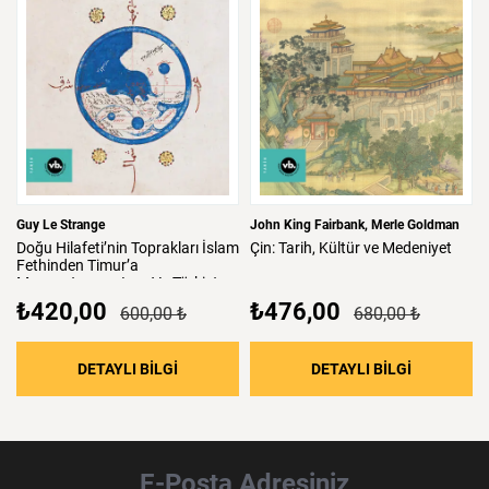
Guy Le Strange
John King Fairbank
Merle Goldman
Doğu
Hilafeti’nin
Toprakları
İslam
Çin:
Tarih,
Kültür
ve
Medeniyet
Fethinden
Timur’a
Mezopotamya,
Iran
Ve
Türkistan
₺420,00
₺476,00
600,00 ₺
680,00 ₺
: Doğu Hilafeti’nin Toprakları İslam Fethind
: Çin: Tari
DETAYLI BİLGİ
DETAYLI BİLGİ
E-Posta Adresiniz