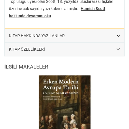
Topluluğu üyesi olan Scott, 18. yüzyılda uluslararası ilişkiler
üç cildinde olduğu gibi, okurlar için öncelikli bir başvuru kaynağı
üzerine çok sayıda yazı kaleme almıştır.
Hamish Scott
olmayı sürdürecektir.
hakkında devamını oku
KİTAP HAKKINDA YAZILANLAR
KİTAP ÖZELLİKLERİ
İLGİLİ
MAKALELER