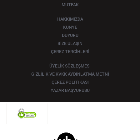
MUTFAK
HAKKIMIZDA
KÜNYE
DUYURU
BİZE ULAŞIN
ÇEREZ TERCİHLERİ
ÜYELİK SÖZLEŞMESİ
GİZLİLİK VE KVKK AYDINLATMA METNİ
ÇEREZ POLİTİKASI
YAZAR BAŞVURUSU