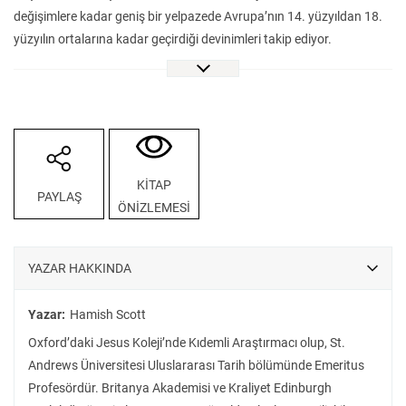
değişimlere kadar geniş bir yelpazede Avrupa’nın 14. yüzyıldan 18.
yüzyılın ortalarına kadar geçirdiği devinimleri takip ediyor.
Avrupa’nın düşünce dünyasında ve kültürel yaşamında meydana
gelen derin değişimlerin izi, Galieo’dan Newton’a, van Eyck’ten
Mozart’a, Bodin’den Rousseau’ya erken modern çağın kültür ve fikir
mimarlarının eserleri, düşünce dünyaları ve modern zamana uzanan
etkileri üzerinden işleniyor. Aynı zamanda bu dönüşümlerin,
toplumsal yapı ve günlük yaşam üzerindeki etkileri de dikkatle
KİTAP
PAYLAŞ
inceleniyor; bunların ne miktarda bir kırılma ya da ne denli bir
ÖNİZLEMESİ
devamlılık olduğu, ne oranda sadece Avrupa’ya ait oldukları ve
İslam, Çin, Hint gibi kültürlerden nasıl beslendikleri, kadim eserleri
nasıl yorumladıkları ve onlarla nasıl irtibatta oldukları dakik
YAZAR HAKKINDA
araştırma yöntemleriyle sorgulanıyor. Erken modern dönemde,
sanat, mimarî ve müzik gibi yaratıcı alanlarda yaşanan devinimler,
Yazar:
Hamish Scott
sadece estetik anlayışı değil, aynı zamanda toplumun kendini ifade
Oxford’daki Jesus Koleji’nde Kıdemli Araştırmacı olup, St.
ediş biçimlerini de dönüştürmüştü.
Andrews Üniversitesi Uluslararası Tarih bölümünde Emeritus
Erken Modern Avrupa’nın entelektüel ve kültürel dinamiklerini
Profesördür. Britanya Akademisi ve Kraliyet Edinburgh
anlamak için temel bir rehber niteliği taşıyan bu eser, serinin önceki