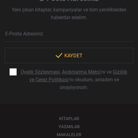
Yeni çıkan kitaplar, kampanyalar ve tüm yeniliklerden
haberdar edelim.
Haber Bülteni Aboneliği
E-Posta Adresi
Örnek: isim@example.com
*
KAYDET
Üyelik Sözleşmesi
,
Aydınlatma Metni
'ni ve
Gizlilik
ve Çerez Politikası
'nı okudum, anladım ve
onaylıyorum.
KİTAPLAR
YAZARLAR
MAKALELER