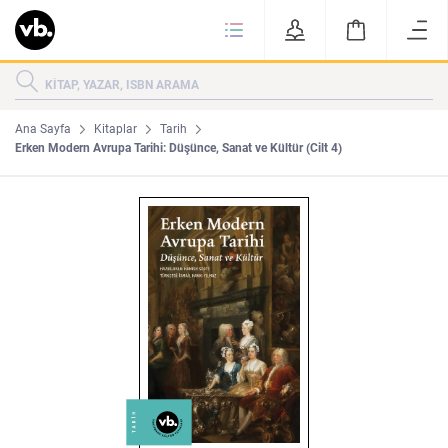
Ki
KİTAPLAR
KATEGORİLER
ÇOK SATANLAR
Ana Sayfa
Kitaplar
Tarih
Erken Modern Avrupa Tarihi: Düşünce, Sanat ve Kültür (Cilt 4)
YENİ ÇIKANLAR
Tarih
Edebiyat
MAKALELER
MUTFAK
KİTAPLAR
HAKKIMIZDA
Sanat
İktisat
YAZARLAR
GİZLİLİK POLİTİKASI
MAKALELER
BİZE ULAŞIN
MUTFAK
YAZAR BAŞVURUSU