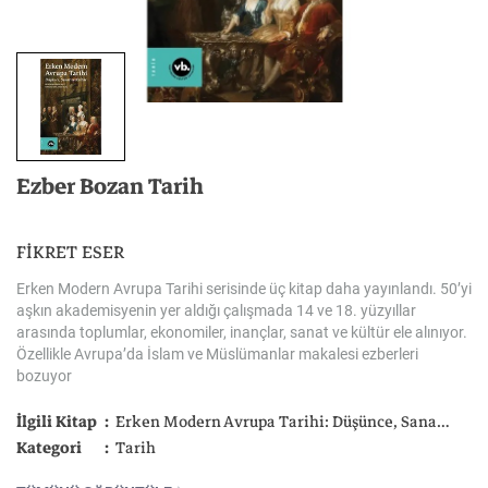
Ezber
Bozan
Tarih
FİKRET ESER
Erken Modern Avrupa Tarihi serisinde üç kitap daha yayınlandı. 50’yi
aşkın akademisyenin yer aldığı çalışmada 14 ve 18. yüzyıllar
arasında toplumlar, ekonomiler, inançlar, sanat ve kültür ele alınıyor.
Özellikle Avrupa’da İslam ve Müslümanlar makalesi ezberleri
bozuyor
İlgili Kitap
Erken Modern Avrupa Tarihi: Düşünce, Sanat ve Kültür (Cilt 4)
Kategori
Tarih