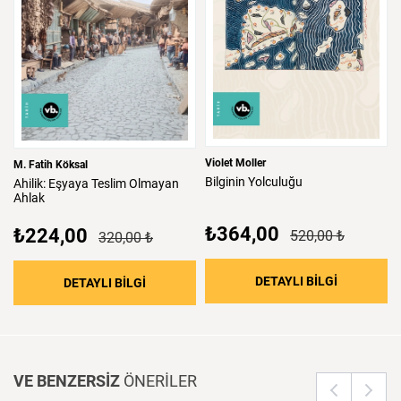
Violet Moller
M. Fatih Köksal
Bilginin
Yolculuğu
Ahilik:
Eşyaya
Teslim
Olmayan
Ahlak
₺364,00
₺224,00
520,00 ₺
320,00 ₺
: Bilginin 
DETAYLI BİLGİ
: Ahilik: Eşyaya Teslim Olmayan Ahlak
DETAYLI BİLGİ
VE BENZERSİZ
ÖNERİLER