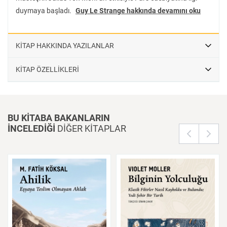
mekân üzerinden anlamak isteyen tarihçiler, coğrafyacılar ve
duymaya başladı.
Guy Le Strange hakkında devamını oku
araştırmacılar için vazgeçilmez bir kaynak olma niteliğini bugün de
sürdürmektedir.
KİTAP HAKKINDA YAZILANLAR
KİTAP ÖZELLİKLERİ
BU KİTABA BAKANLARIN
İNCELEDİĞİ
DİĞER KİTAPLAR