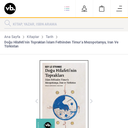
Ki
KİTAPLAR
KATEGORİLER
ÇOK SATANLAR
Ana Sayfa
Kitaplar
Tarih
Doğu Hilafeti’nin Toprakları İslam Fethinden Timur’a Mezopotamya, Iran Ve
Türkistan
YENİ ÇIKANLAR
Tarih
Edebiyat
MAKALELER
MUTFAK
KİTAPLAR
HAKKIMIZDA
Sanat
İktisat
YAZARLAR
GİZLİLİK POLİTİKASI
MAKALELER
BİZE ULAŞIN
MUTFAK
YAZAR BAŞVURUSU