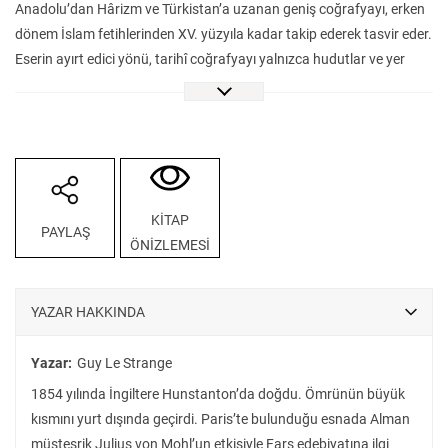
Anadolu’dan Hârizm ve Türkistan’a uzanan geniş coğrafyayı, erken
dönem İslam fetihlerinden XV. yüzyıla kadar takip ederek tasvir eder.
Eserin ayırt edici yönü, tarihî coğrafyayı yalnızca hudutlar ve yer
adlarıyla sınırlamayıp, insan faaliyetleriyle iç içe geçmiş canlı bir
mekân anlatısı hâline getirmesidir. Elinizdeki bu kitapta; İbn Havkal,
İbn Hurdâzbih, İbn Rüste, İstahrî, İdrîsî ve Kazvînî gibi Orta Çağ
coğrafyacılarının eserleri; Hâfız-ı Ebrû, Yezdî ve Ebü’l-Fidâ gibi
tarihçilerin rivayetleri; İbn Cübeyr ve İbn Battûta gibi seyyahların
gözlemleriyle birlikte değerlendirilmiştir. Böylece İslam coğrafya
KİTAP
PAYLAŞ
geleneğinde dağınık hâlde bulunan malumat, sistematik bir
ÖNİZLEMESİ
bütünlük içinde bir araya getirilmiştir. Eserde eyaletlerin
topografyası, şehir ve kasabaların konumu, tarım ve mahsuller,
ticaret yolları ve emtia, yapılar ile yerleşim birimleri arasındaki
YAZAR HAKKINDA
mesafeler ayrıntılı biçimde ele alınır. Bölümler, Mezopotamya’dan
İran’a ve Orta Asya’ya uzanan eyaletleri adım adım takip eden
Yazar:
Guy Le Strange
düzeniyle, hem karşılaştırmalı okumaya hem de müracaat amaçlı
1854 yılında İngiltere Hunstanton’da doğdu. Ömrünün büyük
kullanıma imkân tanır. Aradan geçen zamana rağmen değerini
kısmını yurt dışında geçirdi. Paris’te bulunduğu esnada Alman
yitirmeyen Doğu Hilafeti’nin Toprakları, Orta Çağ İslam tarihini
müsteşrik Julius von Mohl’un etkisiyle Fars edebiyatına ilgi