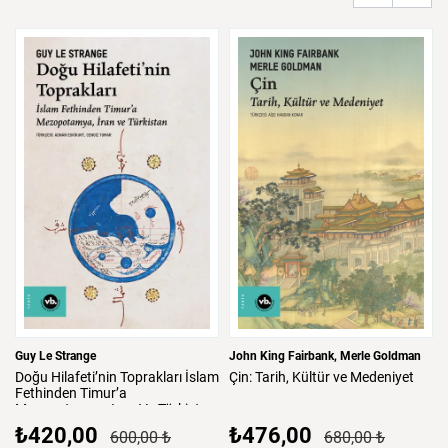
Guy Le Strange
John King Fairbank
Merle Goldman
Doğu
Hilafeti’nin
Toprakları
İslam
Çin:
Tarih,
Kültür
ve
Medeniyet
Fethinden
Timur’a
Mezopotamya,
Iran
Ve
Türkistan
₺420,00
₺476,00
600,00 ₺
680,00 ₺