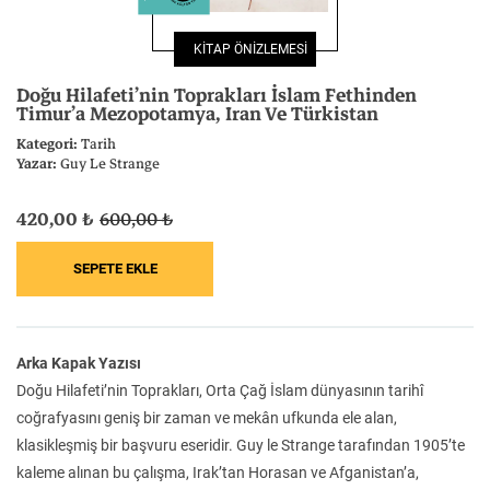
Felsefe
Kesişimler
KİTAP ÖNİZLEMESİ
Doğu Hilafeti’nin Toprakları İslam Fethinden
Timur’a Mezopotamya, Iran Ve Türkistan
Kategori:
Tarih
Yazar:
Guy Le Strange
İnsan ve Toplum
Çocuk Kitaplığı
420,00 ₺
600,00 ₺
Klasik
Bilim
Arka Kapak Yazısı
Doğu Hilafeti’nin Toprakları, Orta Çağ İslam dünyasının tarihî
coğrafyasını geniş bir zaman ve mekân ufkunda ele alan,
klasikleşmiş bir başvuru eseridir. Guy le Strange tarafından 1905’te
kaleme alınan bu çalışma, Irak’tan Horasan ve Afganistan’a,