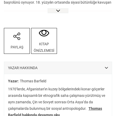
başrolünü oynuyor. 18. yüzyılın ortasında siyasi bütünlüğe kavuşan
bu çileli ülkede yöneticilerin siyasi meşruiyeti nasıl elde ettikleri ve
ülkeye nasıl düzen getirdikleri ya da getiremedikleri sorusu
irdeleniyor. Boston Üniversitesi antropoloji profesörlerinden Thomas
Barfield’in Afganistan’da geçirdiği uzun yıllardan sonra kaleme
aldığı bu eserde, Afganistan’ın aşiret yapıları, yabancı istilalarının
sebep ve sonuçları hakkında tahliller yaptığı gibi ülkenin geleceği
KİTAP
PAYLAŞ
hakkında öngörülerde bulunmaktan da imtina etmiyor. Türkiye’de
ÖNİZLEMESİ
Afganistan ve Orta Asya literatüründe yeni bir saha açacak
Afganistan, Politik ve Kültürel Bir Tarih, bir kadim ülkenin nasıl
İngiliz, Sovyet ve nihayetinde Amerikan imparatorluklarının
YAZAR HAKKINDA
“mezarına” dönüştüğünü merak eden her okur için önemli ve değerli
bir eser.
Yazar:
Thomas Barfield
1970’lerde, Afganistan’ın kuzey bölgelerindeki konar-göçerler
arasında kapsamlı bir etnografik saha çalışması yürütmüş ve
aynı zamanda, Çin ve Sovyet sonrası Orta Asya’da da
çalışmalarda bulunmuş bir sosyal antropologdur.
Thomas
Barfield hakkında devamını oku