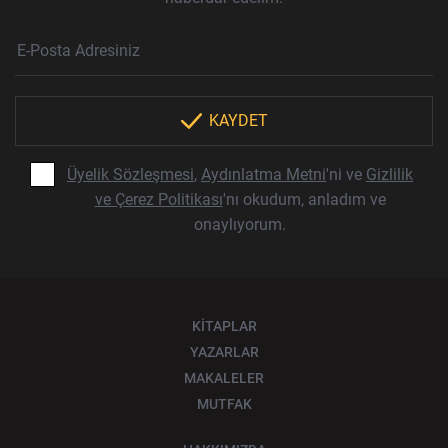
Haber Bülteni Aboneliği
E-Posta Adresi
Örnek: isim@example.com
*
KAYDET
Üyelik Sözleşmesi
,
Aydınlatma Metni
'ni ve
Gizlilik
ve Çerez Politikası
'nı okudum, anladım ve
onaylıyorum.
KİTAPLAR
YAZARLAR
MAKALELER
MUTFAK