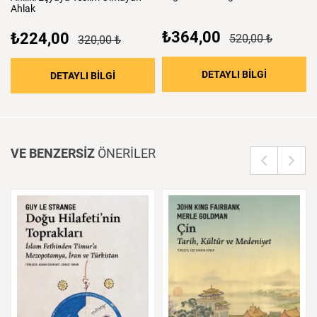
Ahlak
₺364,00
₺224,00
520,00 ₺
320,00 ₺
: Bilginin 
DETAYLI BİLGİ
: Ahilik: Eşyaya Teslim Olmayan Ahlak
DETAYLI BİLGİ
VE BENZERSİZ
ÖNERİLER