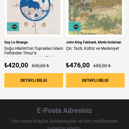
Guy Le Strange
John King Fairbank
Merle Goldman
Doğu
Hilafeti’nin
Toprakları
İslam
Çin:
Tarih,
Kültür
ve
Medeniyet
Fethinden
Timur’a
Mezopotamya,
Iran
Ve
Türkistan
₺420,00
₺476,00
600,00 ₺
680,00 ₺
: Doğu Hilafeti’nin Toprakları İslam Fethind
: Çin: Tari
DETAYLI BİLGİ
DETAYLI BİLGİ
E-Posta Adresiniz
Yeni çıkan kitaplar, kampanyalar ve tüm yeniliklerden
haberdar edelim.