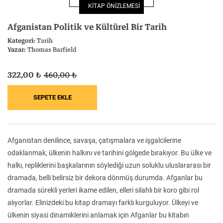
KİTAP ÖNİZLEMESİ
Felsefe
Kesişimler
Afganistan Politik ve Kültürel Bir Tarih
Kategori:
Tarih
Yazar:
Thomas Barfield
322,00 ₺
460,00 ₺
İnsan ve Toplum
Çocuk Kitaplığı
Afganistan denilince, savaşa, çatışmalara ve işgalcilerine
Klasik
Bilim
odaklanmak, ülkenin halkını ve tarihini gölgede bırakıyor. Bu ülke ve
halkı, repliklerini başkalarının söylediği uzun soluklu uluslararası bir
dramada, belli belirsiz bir dekora dönmüş durumda. Afganlar bu
dramada sürekli yerleri ikame edilen, elleri silahlı bir koro gibi rol
alıyorlar. Elinizdeki bu kitap dramayı farklı kurguluyor. Ülkeyi ve
ülkenin siyasi dinamiklerini anlamak için Afganlar bu kitabın