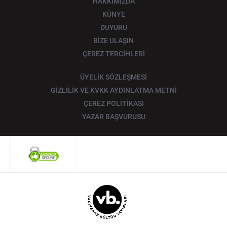
HAKKIMIZDA
KÜNYE
DUYURU
BİZE ULAŞIN
ÇEREZ TERCİHLERİ
ÜYELİK SÖZLEŞMESİ
GİZLİLİK VE KVKK AYDINLATMA METNİ
ÇEREZ POLİTİKASI
YAZAR BAŞVURUSU