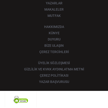
YAZARLAR
MAKALELER
MUTFAK
HAKKIMIZDA
KÜNYE
DUYURU
BİZE ULAŞIN
ÇEREZ TERCİHLERİ
ÜYELİK SÖZLEŞMESİ
GİZLİLİK VE KVKK AYDINLATMA METNİ
ÇEREZ POLİTİKASI
YAZAR BAŞVURUSU