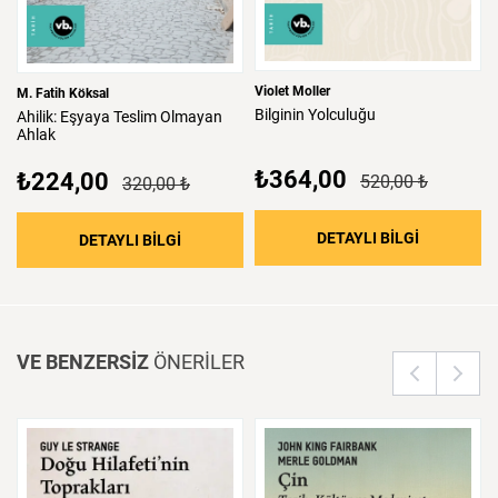
Violet Moller
M. Fatih Köksal
Bilginin
Yolculuğu
Ahilik:
Eşyaya
Teslim
Olmayan
Ahlak
₺364,00
₺224,00
520,00 ₺
320,00 ₺
: Bilginin 
DETAYLI BİLGİ
: Ahilik: Eşyaya Teslim Olmayan Ahlak
DETAYLI BİLGİ
VE BENZERSİZ
ÖNERİLER