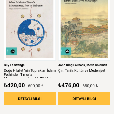
Guy Le Strange
John King Fairbank
Merle Goldman
Doğu
Hilafeti’nin
Toprakları
İslam
Çin:
Tarih,
Kültür
ve
Medeniyet
Fethinden
Timur’a
Mezopotamya,
Iran
Ve
Türkistan
₺420,00
₺476,00
600,00 ₺
680,00 ₺
: Doğu Hilafeti’nin Toprakları İslam Fethind
: Çin: Tari
DETAYLI BİLGİ
DETAYLI BİLGİ