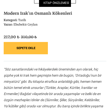
KİTAP ÖNİZLEMESİ
Felsefe
Kesişimler
Modern Irak'ın Osmanlı Kökenleri
Kategori:
Tarih
Yazar:
Ebubekir Ceylan
217,00 ₺
310,00 ₺
İnsan ve Toplum
Çocuk Kitaplığı
“Söz sanatlarındaki ve hikâyelerdeki öneminden ayrı olarak, hiç
Klasik
Bilim
şüphe yok ki Irak hem geçmişte hem de bugün, ‘Ortadoğu’nun bir
minyatürü’ gibi. Bu kitapta etraflıca anlatıldığı gibi, hemen hemen
bütün temel etnik unsurlar (Türkler, Araplar, Kürtler, İranlılar ve
Ermeniler) Bağdat vilayetinde bir arada yaşamışlar ve belki de en
özgün mezhepler/dinler de (Sünnîler, Şiîler, Süryânîler, Keldânîler,
Ya‘kūbîler gibi) orada var olmuştur. Bu barış içinde birlikte yaşama