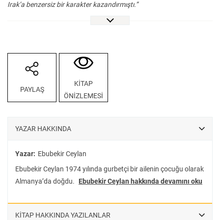
Irak’a benzersiz bir karakter kazandırmıştı.”
Modern Irak’ın kökenleri XIX. yüzyıl Irak vilayetlerindeki Osmanlı
yönetimine dayanır. Tanzimat dönemi Osmanlı Irak’ı odağında,
İngiliz ve Osmanlı arşiv belgelerinden faydalanılarak yazılan bu
kitap; Osmanlı Devleti’nin taşra vilayetlerden idari yapısı, coğrafyası,
demografisi ve toplumsal kompozisyonu bakımından farklı olan
KİTAP
PAYLAŞ
Bağdat vilayetinde, Osmanlı modernleşmesinin kamu hizmetlerine
ÖNİZLEMESİ
yansımalarını ve Tanzimat reformlarının uygulanışını ele alıyor.
Bağdat, sadece İslam medeniyetinin kadim bir merkezi olmasıyla
değil aynı zamanda sınırda bir serhat şehri olması bakımından da
YAZAR HAKKINDA
Osmanlı imparatorluk zihninde önemli bir yere sahip olmuştur.
Nitekim zengin bir tarihî ve kültürel birikime sahip olan Irak’a
Yazar:
Ebubekir Ceylan
Osmanlı döneminde de yatırımlar yapılmaya devam etmiştir.
Ebubekir Ceylan 1974 yılında gurbetçi bir ailenin çocuğu olarak
Osmanlı Devleti, gerek nehirlerde gemi seyrüseferi, demiryolu
Almanya’da doğdu.
Ebubekir Ceylan hakkında devamını oku
projeleri ve telgraf ağı gibi iletişim ve ulaşım imkânları sağlayarak
gerekse de modern okullar ve matbaalar açarak buradaki sosyo-
kültürel hayatın gelişimine önemli katkılar sağlamış ve bu yatırımlar
KİTAP HAKKINDA YAZILANLAR