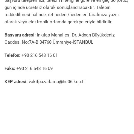
başvuru taleplerinizi, talebin niteliğine göre ve en geç 30 (otuz)
gün içinde ücretsiz olarak sonuçlandıracaktır. Talebin
reddedilmesi halinde, ret nedeni/nedenleri tarafınıza yazılı
olarak veya elektronik ortamda gerekçeleriyle bildirilir.
Başvuru adresi:
Inkılap Mahallesi Dr. Adnan Büyükdeniz
Caddesi No:7A-B 34768 Ümraniye-İSTANBUL
Telefon:
+90 216 548 16 01
Faks:
+90 216 548 16 09
KEP adresi:
vakifpazarlama@hs06.kep.tr