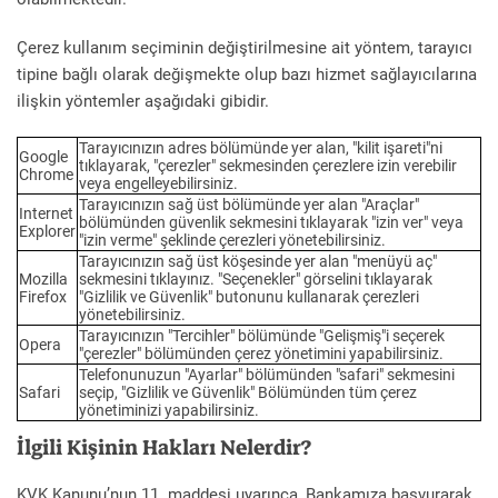
Çerez kullanım seçiminin değiştirilmesine ait yöntem, tarayıcı
tipine bağlı olarak değişmekte olup bazı hizmet sağlayıcılarına
ilişkin yöntemler aşağıdaki gibidir.
Tarayıcınızın adres bölümünde yer alan, "kilit işareti"ni
Google
tıklayarak, "çerezler" sekmesinden çerezlere izin verebilir
Chrome
veya engelleyebilirsiniz.
Tarayıcınızın sağ üst bölümünde yer alan "Araçlar"
Internet
bölümünden güvenlik sekmesini tıklayarak "izin ver" veya
Explorer
"izin verme" şeklinde çerezleri yönetebilirsiniz.
Tarayıcınızın sağ üst köşesinde yer alan "menüyü aç"
Mozilla
sekmesini tıklayınız. "Seçenekler" görselini tıklayarak
Firefox
"Gizlilik ve Güvenlik" butonunu kullanarak çerezleri
yönetebilirsiniz.
Tarayıcınızın "Tercihler" bölümünde "Gelişmiş"i seçerek
Opera
"çerezler" bölümünden çerez yönetimini yapabilirsiniz.
Telefonunuzun "Ayarlar" bölümünden "safari" sekmesini
Safari
seçip, "Gizlilik ve Güvenlik" Bölümünden tüm çerez
yönetiminizi yapabilirsiniz.
İlgili Kişinin Hakları Nelerdir?
KVK Kanunu’nun 11. maddesi uyarınca, Bankamıza başvurarak