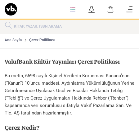
Ki
KİTAPLAR
KATEGORİLER
ÇOK SATANLAR
Ana Sayfa
Çerez Politikası
YENİ ÇIKANLAR
VakıfBank Kültür Yayınları Çerez Politikası
Tarih
Edebiyat
MAKALELER
Bu metin, 6698 sayılı Kişisel Verilerin Korunması Kanunu’nun
(“Kanun”) 10’uncu maddesi, Aydınlatma Yükümlülüğünün Yerine
MUTFAK
Getirilmesinde Uyulacak Usul ve Esaslar Hakkında Tebliğ
(“Tebliğ”) ve Çerez Uygulamaları Hakkında Rehber (“Rehber”)
KİTAPLAR
HAKKIMIZDA
Sanat
İktisat
kapsamında veri sorumlusu sıfatıyla Vakıf Pazarlama San. Ve
YAZARLAR
GİZLİLİK POLİTİKASI
Tic. AŞ tarafından hazırlanmıştır.
MAKALELER
BİZE ULAŞIN
Çerez Nedir?
MUTFAK
YAZAR BAŞVURUSU