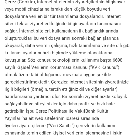
Çerez (Cookie), internet sitelerinin ziyaretçilerinin bilgisayar
Felsefe
Kesişimler
veya mobil cihazlarına bıraktıkları küçük boyutlu veri
dosyalarına verilen bir tür tanımlama dosyalarıdır. İnternet
sitesi tekrar ziyaret edildiğinde bilgisayarların tanınmasını
sağlar. İnternet siteleri, kullanıcıların ilk bağlandıklarında
oluşturdukları bu veri dosyalarını sonraki bağlanışlarında
okuyarak, daha verimli çalışma, hızlı tanımlama ve site dili gibi
İnsan ve Toplum
Çocuk Kitaplığı
kullanıcı ayarlarını hızlı biçimde yükleme olanaklarına
kavuşurlar. Söz konusu teknolojilerin kullanımı başta 6698
sayılı Kişisel Verilerin Korunması Kanunu (“KVK Kanunu”)
olmak üzere tabi olduğumuz mevzuata uygun şekilde
gerçekleştirilmektedir. Çerezler, internet sitesinin ziyaretinizle
Klasik
Bilim
ilgili bilgileri (örneğin, tercih ettiğiniz dil ve diğer ayarlar)
hatırlamasına yardımcı olur. Bir sonraki ziyaretinizde kolaylık
sağlayabilir ve siteyi sizler için daha pratik ve hızlı hale
getirebilir. İşbu Çerez Politikası ile VakıfBank Kültür
Yayınları’na ait web sitelerinin idaresi sırasında
üyeler/ziyaretçilerce (“Veri Sahibi”) çerezlerin kullanımı
esnasında temin edilen kişisel verilerin işlenmesine ilişkin