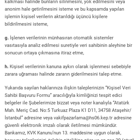
kalkması halinde bunların silinmesini, yok edilmesini veya
anonim hale getirilmesini isteme ve bu kapsamda yapılan
işlemin kişisel verilerin aktarıldığı üçüncü kişilere
bildirilmesini isteme,
g.
İşlenen verilerinin münhasıran otomatik sistemler
vasıtasıyla analiz edilmesi suretiyle veri sahibinin aleyhine bir
sonucun ortaya çıkmasına itiraz etme,
h.
Kişisel verilerinin kanuna aykırı olarak işlenmesi sebebiyle
zarara uğraması halinde zararın giderilmesini talep etme.
Yukarıda sayılan haklarınıza ilişkin taleplerinizin “Kişisel Veri
Sahibi Başvuru Formu” aracılığıyla kimliğinizi tespit edici
belgeler ile Şubelerimize bizzat veya noter kanalıyla “Atatürk
Mah. Meriç Cad. No:5 Turkuaz Plaza K1 D11, 34758 Ataşehir/
İstanbul” adresine veya vakifpazarlama@hs06.kep.tr adresine
güvenli elektronik imzalı olarak iletilmesi mümkündür.
Bankamız, KVK Kanunu’nun 13. maddesine uygun olarak,