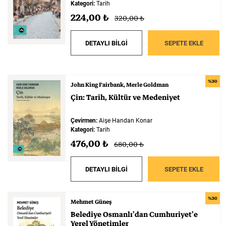
Kategori:
Tarih
Felsefe
Kesişimler
224,00 ₺
320,00 ₺
DETAYLI BİLGİ
SEPETE EKLE
İnsan ve Toplum
Çocuk Kitaplığı
%30
John King Fairbank
Merle Goldman
Çin:
Tarih,
Kültür
ve
Medeniyet
Çevirmen:
Aişe Handan Konar
Kategori:
Tarih
476,00 ₺
680,00 ₺
Klasik
Bilim
DETAYLI BİLGİ
SEPETE EKLE
%30
Mehmet Güneş
Belediye
Osmanlı’dan
Cumhuriyet’e
Yerel
Yönetimler