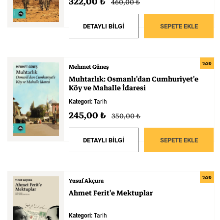
322,00 ₺
460,00 ₺
DETAYLI BİLGİ
SEPETE EKLE
%30
Mehmet Güneş
Muhtarlık:
Osmanlı'dan
Cumhuriyet'e
Köy
ve
Mahalle
İdaresi
Kategori:
Tarih
245,00 ₺
350,00 ₺
DETAYLI BİLGİ
SEPETE EKLE
%30
Yusuf Akçura
Ahmet
Ferit'e
Mektuplar
Kategori:
Tarih