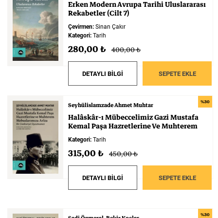
Erken
Modern
Avrupa
Tarihi
Uluslararası
Rekabetler
(Cilt
7)
Çevirmen:
Sinan Çakır
Kategori:
Tarih
280,00 ₺
400,00 ₺
DETAYLI BİLGİ
SEPETE EKLE
%30
Seyhülislamzade Ahmet Muhtar
Halâskâr-ı
Mübeccelimiz
Gazi
Mustafa
Kemal
Paşa
Hazretlerine
Ve
Muhterem
Mebuslarımıza
Arîza
Kategori:
Tarih
315,00 ₺
450,00 ₺
DETAYLI BİLGİ
SEPETE EKLE
%30