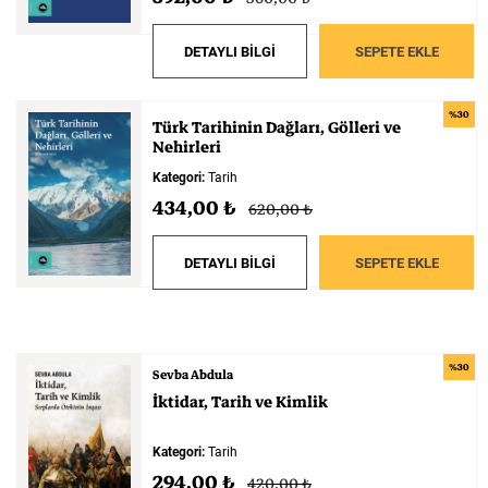
DETAYLI BİLGİ
SEPETE EKLE
%30
Türk
Tarihinin
Dağları,
Gölleri
ve
Nehirleri
Kategori:
Tarih
434,00 ₺
620,00 ₺
DETAYLI BİLGİ
SEPETE EKLE
%30
Sevba Abdula
İktidar,
Tarih
ve
Kimlik
Kategori:
Tarih
294,00 ₺
420,00 ₺