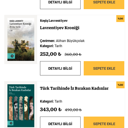
DETAYLI BİLGİ
SEPETE EKLE
%30
Keşiş Lavrentiyev
Lavrentiyev
Kroniği
Çevirmen:
Alihan Büyükçolak
Kategori:
Tarih
252,00 ₺
360,00 ₺
DETAYLI BİLGİ
SEPETE EKLE
%30
Türk
Tarihinde
İz
Bırakan
Kadınlar
Kategori:
Tarih
343,00 ₺
490,00 ₺
DETAYLI BİLGİ
SEPETE EKLE