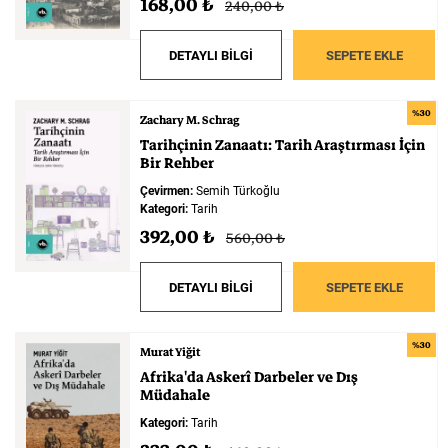
168,00 ₺
240,00 ₺
DETAYLI BİLGİ
SEPETE EKLE
%30
Zachary M. Schrag
Tarihçinin
Zanaatı:
Tarih
Araştırması
İçin
Bir
Rehber
Çevirmen:
Semih Türkoğlu
Kategori:
Tarih
392,00 ₺
560,00 ₺
DETAYLI BİLGİ
SEPETE EKLE
%30
Murat Yiğit
Afrika'da
Askerî
Darbeler
ve
Dış
Müdahale
Kategori:
Tarih