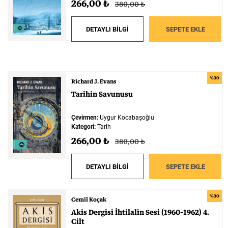
266,00 ₺
380,00 ₺
DETAYLI BİLGİ
SEPETE EKLE
%30
Richard J. Evans
Tarihin
Savunusu
Çevirmen:
Uygur Kocabaşoğlu
Kategori:
Tarih
266,00 ₺
380,00 ₺
DETAYLI BİLGİ
SEPETE EKLE
%30
Cemil Koçak
Akis
Dergisi
İhtilalin
Sesi
(1960-1962)
4.
Cilt