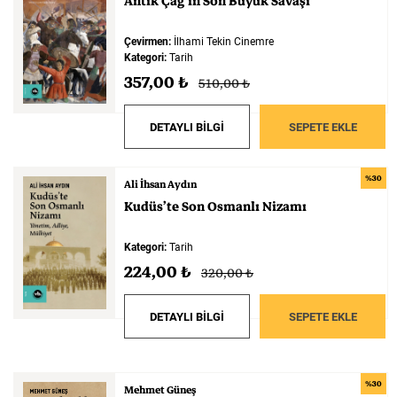
Antik
Çağ’ın
Son
Büyük
Savaşı
Çevirmen:
İlhami Tekin Cinemre
Kategori:
Tarih
357,00 ₺
510,00 ₺
DETAYLI BİLGİ
SEPETE EKLE
%30
Ali İhsan Aydın
Kudüs’te
Son
Osmanlı
Nizamı
Kategori:
Tarih
224,00 ₺
320,00 ₺
DETAYLI BİLGİ
SEPETE EKLE
%30
Mehmet Güneş