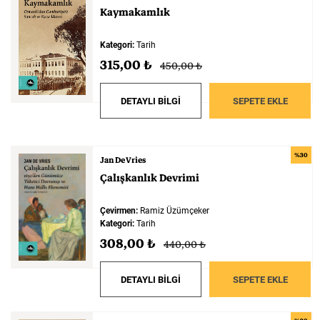
Kaymakamlık
Kategori:
Tarih
315,00 ₺
450,00 ₺
DETAYLI BİLGİ
SEPETE EKLE
%30
Jan De Vries
Çalışkanlık
Devrimi
Çevirmen:
Ramiz Üzümçeker
Kategori:
Tarih
308,00 ₺
440,00 ₺
DETAYLI BİLGİ
SEPETE EKLE