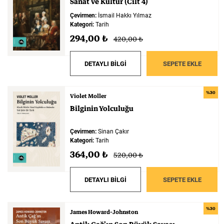
Sanat
ve
Kültür
(Cilt
4)
Çevirmen:
İsmail Hakkı Yılmaz
Kategori:
Tarih
294,00 ₺
420,00 ₺
DETAYLI BİLGİ
SEPETE EKLE
%30
Violet Moller
Bilginin
Yolculuğu
Çevirmen:
Sinan Çakır
Kategori:
Tarih
364,00 ₺
520,00 ₺
DETAYLI BİLGİ
SEPETE EKLE
%30
James Howard-Johnston