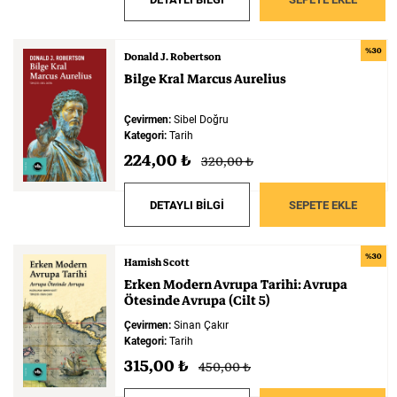
%30
Donald J. Robertson
Bilge
Kral
Marcus
Aurelius
Çevirmen:
Sibel Doğru
Kategori:
Tarih
224,00 ₺
320,00 ₺
DETAYLI BİLGİ
SEPETE EKLE
%30
Hamish Scott
Erken
Modern
Avrupa
Tarihi:
Avrupa
Ötesinde
Avrupa
(Cilt
5)
Çevirmen:
Sinan Çakır
Kategori:
Tarih
315,00 ₺
450,00 ₺