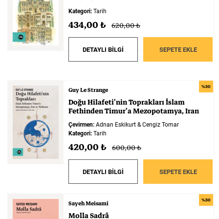
Kategori:
Tarih
434,00 ₺
620,00 ₺
DETAYLI BİLGİ
SEPETE EKLE
%30
Guy Le Strange
Doğu
Hilafeti’nin
Toprakları
İslam
Fethinden
Timur’a
Mezopotamya,
Iran
Ve
Türkistan
Çevirmen:
Adnan Eskikurt & Cengiz Tomar
Kategori:
Tarih
420,00 ₺
600,00 ₺
DETAYLI BİLGİ
SEPETE EKLE
%30
Sayeh Meisami
Molla
Sadrâ