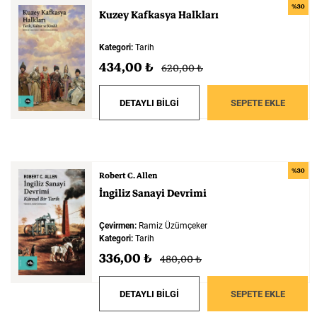
%30
Kuzey
Kafkasya
Halkları
Kategori:
Tarih
434,00 ₺
620,00 ₺
DETAYLI BİLGİ
SEPETE EKLE
%30
Robert C. Allen
İngiliz
Sanayi
Devrimi
Çevirmen:
Ramiz Üzümçeker
Kategori:
Tarih
336,00 ₺
480,00 ₺
DETAYLI BİLGİ
SEPETE EKLE