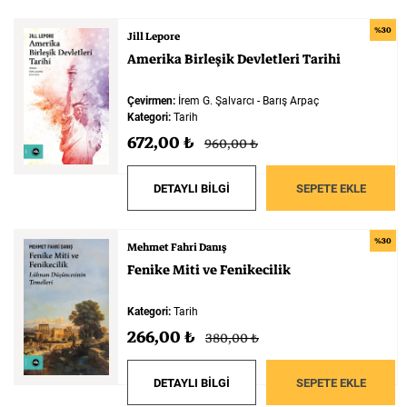
%30
Jill Lepore
Amerika
Birleşik
Devletleri
Tarihi
Çevirmen:
İrem G. Şalvarcı - Barış Arpaç
Kategori:
Tarih
672,00 ₺
960,00 ₺
DETAYLI BİLGİ
SEPETE EKLE
%30
Mehmet Fahri Danış
Fenike
Miti
ve
Fenikecilik
Kategori:
Tarih
266,00 ₺
380,00 ₺
DETAYLI BİLGİ
SEPETE EKLE