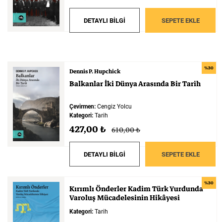
DETAYLI BİLGİ
SEPETE EKLE
%30
Dennis P. Hupchick
Balkanlar
İki
Dünya
Arasında
Bir
Tarih
Çevirmen:
Cengiz Yolcu
Kategori:
Tarih
427,00 ₺
610,00 ₺
DETAYLI BİLGİ
SEPETE EKLE
%30
Kırımlı
Önderler
Kadim
Türk
Yurdunda
Varoluş
Mücadelesinin
Hikâyesi
Kategori:
Tarih