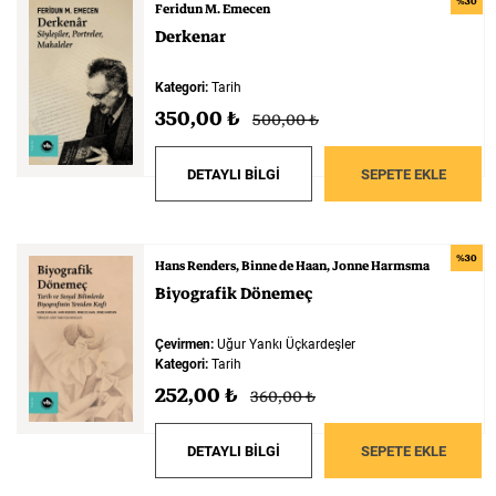
%30
Feridun M. Emecen
Derkenar
Kategori:
Tarih
350,00 ₺
500,00 ₺
DETAYLI BİLGİ
SEPETE EKLE
%30
Hans Renders
Binne de Haan
Jonne Harmsma
Biyografik
Dönemeç
Çevirmen:
Uğur Yankı Üçkardeşler
Kategori:
Tarih
252,00 ₺
360,00 ₺
DETAYLI BİLGİ
SEPETE EKLE