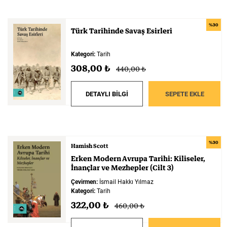
%30
Türk
Tarihinde
Savaş
Esirleri
Kategori:
Tarih
308,00 ₺
440,00 ₺
DETAYLI BİLGİ
SEPETE EKLE
%30
Hamish Scott
Erken
Modern
Avrupa
Tarihi:
Kiliseler,
İnançlar
ve
Mezhepler
(Cilt
3)
Çevirmen:
İsmail Hakkı Yılmaz
Kategori:
Tarih
322,00 ₺
460,00 ₺