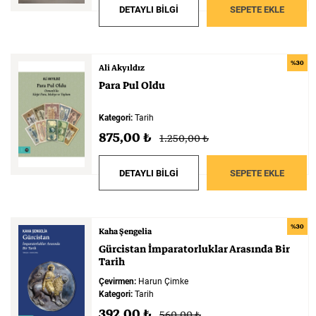
DETAYLI BİLGİ
SEPETE EKLE
%30
Ali Akyıldız
Para
Pul
Oldu
Kategori:
Tarih
875,00 ₺
1.250,00 ₺
DETAYLI BİLGİ
SEPETE EKLE
%30
Kaha Şengelia
Gürcistan
İmparatorluklar
Arasında
Bir
Tarih
Çevirmen:
Harun Çimke
Kategori:
Tarih
392,00 ₺
560,00 ₺