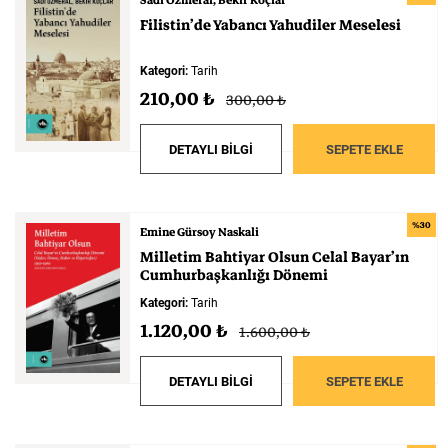
Sadi Özmeral
Bekir Koçlar
Filistin’de
Yabancı
Yahudiler
Meselesi
Kategori:
Tarih
210,00 ₺
300,00 ₺
DETAYLI BİLGİ
SEPETE EKLE
%30
Emine Gürsoy Naskali
Milletim
Bahtiyar
Olsun
Celal
Bayar’ın
Cumhurbaşkanlığı
Dönemi
Kategori:
Tarih
1.120,00 ₺
1.600,00 ₺
DETAYLI BİLGİ
SEPETE EKLE