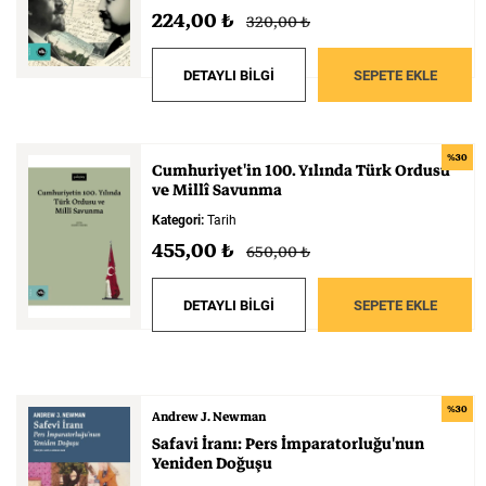
224,00 ₺
320,00 ₺
DETAYLI BİLGİ
SEPETE EKLE
%30
Cumhuriyet'in
100.
Yılında
Türk
Ordusu
ve
Millî
Savunma
Kategori:
Tarih
455,00 ₺
650,00 ₺
DETAYLI BİLGİ
SEPETE EKLE
%30
Andrew J. Newman
Safavi
İranı:
Pers
İmparatorluğu'nun
Yeniden
Doğuşu