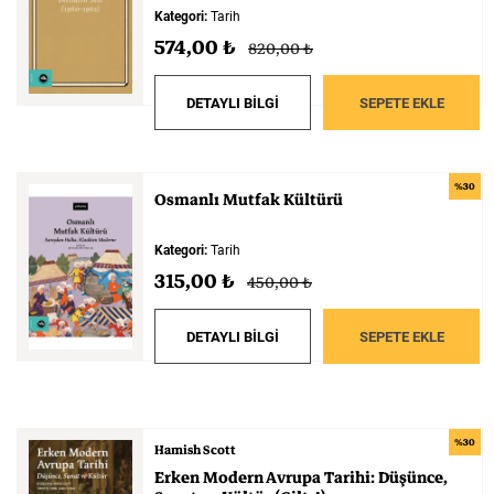
Kategori:
Tarih
574,00 ₺
820,00 ₺
DETAYLI BİLGİ
SEPETE EKLE
%30
Osmanlı
Mutfak
Kültürü
Kategori:
Tarih
315,00 ₺
450,00 ₺
DETAYLI BİLGİ
SEPETE EKLE
%30
Hamish Scott
Erken
Modern
Avrupa
Tarihi:
Düşünce,