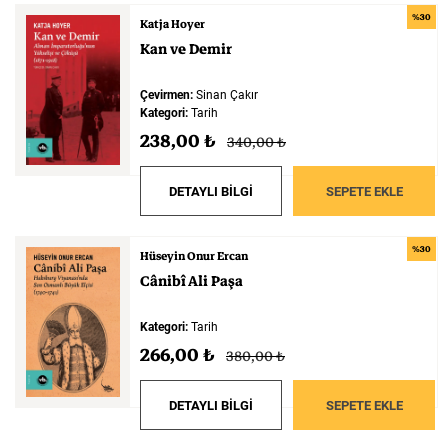
%30
Katja Hoyer
Kan
ve
Demir
Çevirmen:
Sinan Çakır
Kategori:
Tarih
238,00 ₺
340,00 ₺
DETAYLI BİLGİ
SEPETE EKLE
%30
Hüseyin Onur Ercan
Cânibî
Ali
Paşa
Kategori:
Tarih
266,00 ₺
380,00 ₺
DETAYLI BİLGİ
SEPETE EKLE