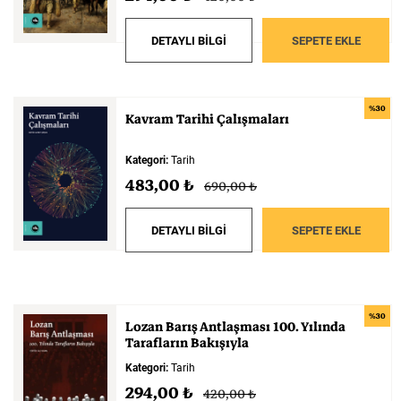
DETAYLI BİLGİ
SEPETE EKLE
%30
Kavram
Tarihi
Çalışmaları
Kategori:
Tarih
483,00 ₺
690,00 ₺
DETAYLI BİLGİ
SEPETE EKLE
%30
Lozan
Barış
Antlaşması
100.
Yılında
Tarafların
Bakışıyla
Kategori:
Tarih
294,00 ₺
420,00 ₺