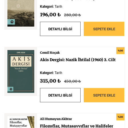
Kategori:
Tarih
196,00 ₺
280,00 ₺
DETAYLI BİLGİ
SEPETE EKLE
%30
Cemil Koçak
Akis
Dergisi:
Nazik
İhtilal
(1960)
3.
Cilt
Kategori:
Tarih
315,00 ₺
450,00 ₺
DETAYLI BİLGİ
SEPETE EKLE
%30
Ali Humayun Akhtar
Filozoflar,
Mutasavvıflar
ve
Halifeler