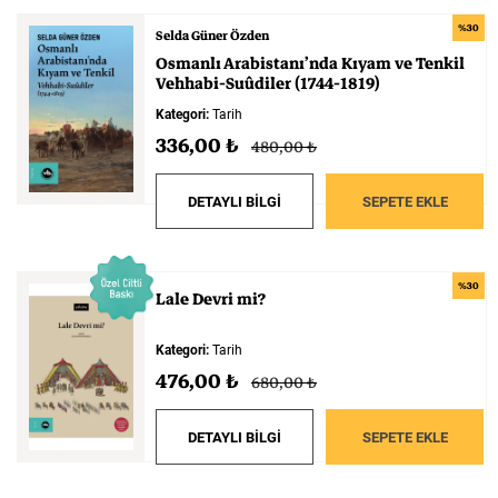
%30
Selda Güner Özden
Osmanlı
Arabistanı’nda
Kıyam
ve
Tenkil
Vehhabi-Suûdiler
(1744-1819)
Kategori:
Tarih
336,00 ₺
480,00 ₺
DETAYLI BİLGİ
SEPETE EKLE
%30
Lale
Devri
mi?
Kategori:
Tarih
476,00 ₺
680,00 ₺
DETAYLI BİLGİ
SEPETE EKLE