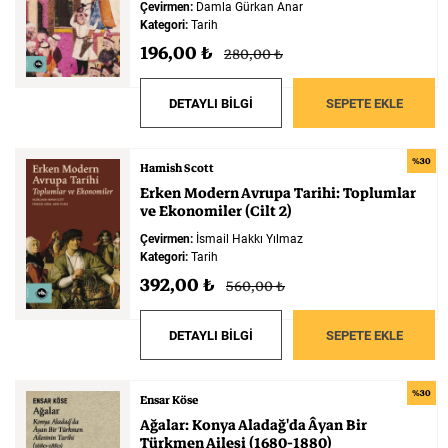
Çevirmen:
Damla Gürkan Anar
Kategori:
Tarih
196,00 ₺
280,00 ₺
DETAYLI BİLGİ
SEPETE EKLE
%30
Hamish Scott
Erken
Modern
Avrupa
Tarihi:
Toplumlar
ve
Ekonomiler
(Cilt
2)
Çevirmen:
İsmail Hakkı Yılmaz
Kategori:
Tarih
392,00 ₺
560,00 ₺
DETAYLI BİLGİ
SEPETE EKLE
%30
Ensar Köse
Ağalar:
Konya
Aladağ'da
Âyan
Bir
Türkmen
Ailesi
(1680-1880)