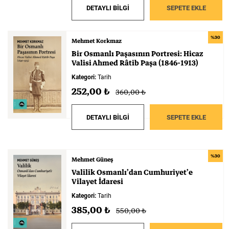
DETAYLI BİLGİ
SEPETE EKLE
%30
Mehmet Korkmaz
Bir
Osmanlı
Paşasının
Portresi:
Hicaz
Valisi
Ahmed
Râtib
Paşa
(1846-1913)
Kategori:
Tarih
252,00 ₺
360,00 ₺
DETAYLI BİLGİ
SEPETE EKLE
%30
Mehmet Güneş
Valilik
Osmanlı’dan
Cumhuriyet’e
Vilayet
İdaresi
Kategori:
Tarih
385,00 ₺
550,00 ₺