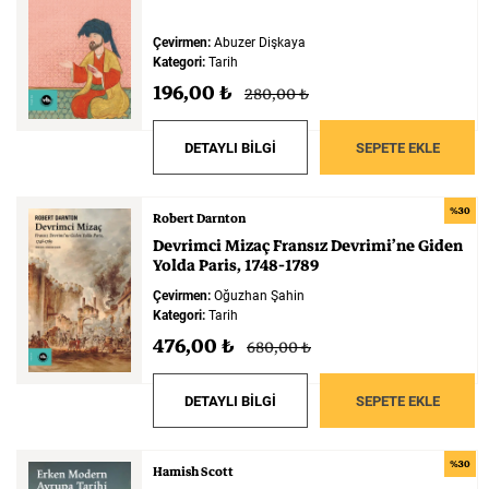
Çevirmen:
Abuzer Dişkaya
Kategori:
Tarih
196,00 ₺
280,00 ₺
DETAYLI BİLGİ
SEPETE EKLE
%30
Robert Darnton
Devrimci
Mizaç
Fransız
Devrimi’ne
Giden
Yolda
Paris,
1748-1789
Çevirmen:
Oğuzhan Şahin
Kategori:
Tarih
476,00 ₺
680,00 ₺
DETAYLI BİLGİ
SEPETE EKLE
%30
Hamish Scott