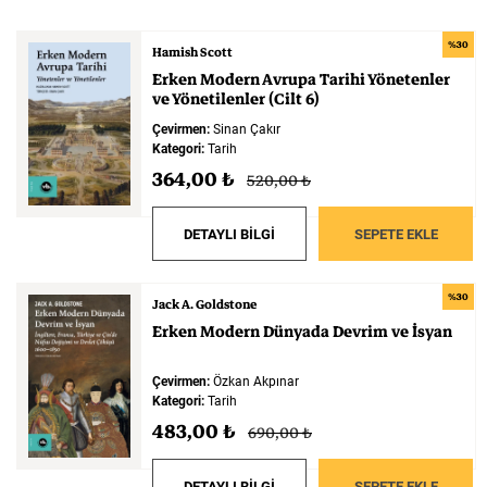
%30
Hamish Scott
Erken
Modern
Avrupa
Tarihi
Yönetenler
ve
Yönetilenler
(Cilt
6)
Çevirmen:
Sinan Çakır
Kategori:
Tarih
364,00 ₺
520,00 ₺
DETAYLI BİLGİ
SEPETE EKLE
%30
Jack A. Goldstone
Erken
Modern
Dünyada
Devrim
ve
İsyan
Çevirmen:
Özkan Akpınar
Kategori:
Tarih
483,00 ₺
690,00 ₺
DETAYLI BİLGİ
SEPETE EKLE