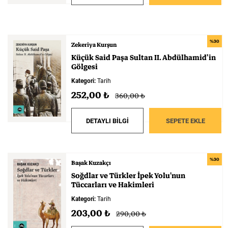
%30
Zekeriya Kurşun
Küçük
Said
Paşa
Sultan
II.
Abdülhamid’in
Gölgesi
Kategori:
Tarih
252,00 ₺
360,00 ₺
DETAYLI BİLGİ
SEPETE EKLE
%30
Başak Kuzakçı
Soğdlar
ve
Türkler
İpek
Yolu'nun
Tüccarları
ve
Hakimleri
Kategori:
Tarih
203,00 ₺
290,00 ₺