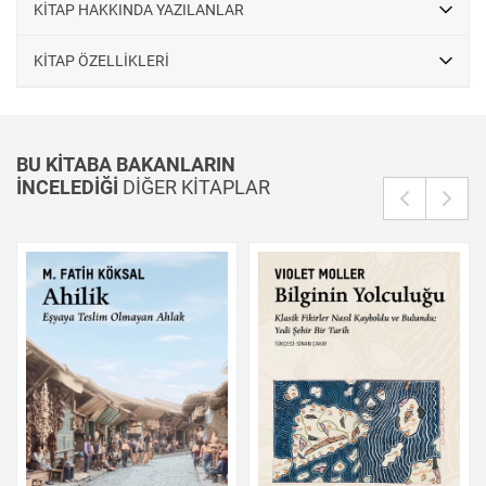
görüşünü okumak mümkündür. Akis Dergisi: Öfke ve İsyan (1957-
KİTAP HAKKINDA YAZILANLAR
1960), Demokrat Parti iktidarının son dönemine dair tarihyazımının
en önemli kaynaklarından ve başvuru eserlerinden biri olacaktır.
KİTAP ÖZELLİKLERİ
BU KİTABA BAKANLARIN
İNCELEDİĞİ
DİĞER KİTAPLAR