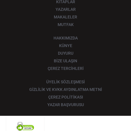
KİTAPLAR
YAZARLAR
MAKALELER
MUTFAK
HAKKIMIZDA
KÜNYE
DUYURU
BİZE ULAŞIN
ÇEREZ TERCİHLERİ
ÜYELİK SÖZLEŞMESİ
GİZLİLİK VE KVKK AYDINLATMA METNİ
ÇEREZ POLİTİKASI
YAZAR BAŞVURUSU