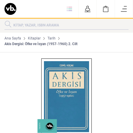
Ki
KİTAPLAR
KATEGORİLER
ÇOK SATANLAR
Ana Sayfa
Kitaplar
Tarih
Akis Dergisi: Öfke ve İsyan (1957-1960) 2. Cilt
YENİ ÇIKANLAR
Tarih
Edebiyat
MAKALELER
MUTFAK
KİTAPLAR
HAKKIMIZDA
Sanat
İktisat
YAZARLAR
GİZLİLİK POLİTİKASI
MAKALELER
BİZE ULAŞIN
MUTFAK
YAZAR BAŞVURUSU