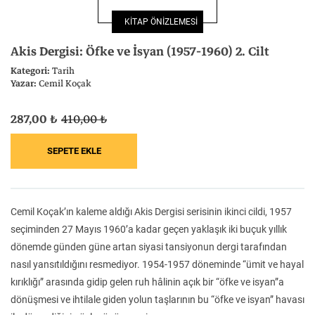
Felsefe
Kesişimler
KİTAP ÖNİZLEMESİ
Akis Dergisi: Öfke ve İsyan (1957-1960) 2. Cilt
Kategori:
Tarih
Yazar:
Cemil Koçak
İnsan ve Toplum
Çocuk Kitaplığı
287,00 ₺
410,00 ₺
Klasik
Bilim
Cemil Koçak’ın kaleme aldığı Akis Dergisi serisinin ikinci cildi, 1957
seçiminden 27 Mayıs 1960’a kadar geçen yaklaşık iki buçuk yıllık
dönemde günden güne artan siyasi tansiyonun dergi tarafından
nasıl yansıtıldığını resmediyor. 1954-1957 döneminde “ümit ve hayal
kırıklığı” arasında gidip gelen ruh hâlinin açık bir “öfke ve isyan”a
dönüşmesi ve ihtilale giden yolun taşlarının bu “öfke ve isyan” havası