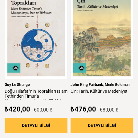
Guy Le Strange
John King Fairbank
Merle Goldman
Doğu
Hilafeti’nin
Toprakları
İslam
Çin:
Tarih,
Kültür
ve
Medeniyet
Fethinden
Timur’a
Mezopotamya,
Iran
Ve
Türkistan
₺420,00
₺476,00
600,00 ₺
680,00 ₺
: Doğu Hilafeti’nin Toprakları İslam Fethind
: Çin: Tari
DETAYLI BİLGİ
DETAYLI BİLGİ