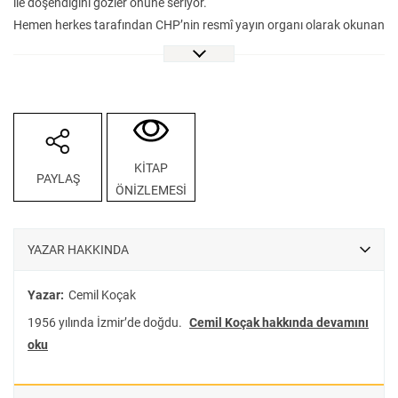
ile döşendiğini gözler önüne seriyor.
Hemen herkes tarafından CHP’nin resmî yayın organı olarak okunan
Akis, “Demokratlar-Halkçılar” kavgasının bu son perdesinde, CHP
muhalefetinin siyasal ve ideolojik istikametini çizmişti. Demokrat
Parti iktidarının meşruiyetinin törpülenmesinde de Akis’in rolü
kritikti. Başta Güney Amerika ve Orta Doğu olmak üzere; 1950’ler
boyunca bütün dünyayı saran askerî ihtilal ve devrim hareketlerini
her ayrıntısı ve gizli-açık paralellikleriyle sayfalarına taşıyan Akis,
KİTAP
PAYLAŞ
‘diktatörlüklere karşı meşru devrimler’ anlayışını oluşturmak
ÖNİZLEMESİ
gayesiyle, 27 Mayıs’ın fikriyatını temellendirmişti. Dergi, bu dönemde
her türlü siyasi yumuşamanın şiddetle karşısında dururken; İsmet
İnönü’nün şahsı etrafında kenetlenen CHP muhalefetinin de en
YAZAR HAKKINDA
önemli sözcüsü konumundaydı.
Akis’in rolü ve önemi siyasi istikamet çizmekten daha fazlaydı:
Yazar:
Cemil Koçak
“Aydınlar” olarak adlandırdığı bir zümrenin dünya, Türkiye, siyaset,
1956 yılında İzmir’de doğdu.
Cemil Koçak hakkında devamını
toplum, kültür ve hayat tarzına dair anlayış ve görüşlerini
oku
şekillendirmeyi vazife edinen derginin aynasında Cumhuriyet’in
birkaç nesli için hâkim ideoloji hâline gelmiş bir siyaset ve dünya