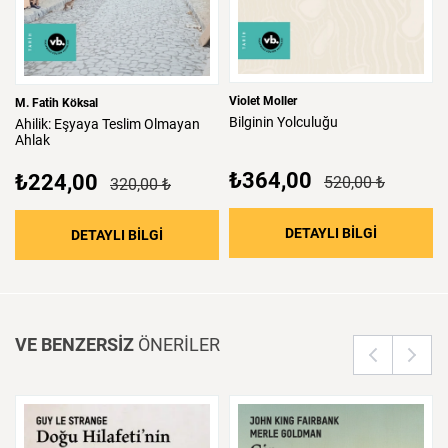
Violet Moller
M. Fatih Köksal
Bilginin
Yolculuğu
Ahilik:
Eşyaya
Teslim
Olmayan
Ahlak
₺364,00
₺224,00
520,00 ₺
320,00 ₺
: Bilginin 
DETAYLI BİLGİ
: Ahilik: Eşyaya Teslim Olmayan Ahlak
DETAYLI BİLGİ
VE BENZERSİZ
ÖNERİLER