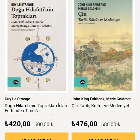
Guy Le Strange
John King Fairbank
Merle Goldman
Doğu
Hilafeti’nin
Toprakları
İslam
Çin:
Tarih,
Kültür
ve
Medeniyet
Fethinden
Timur’a
Mezopotamya,
Iran
Ve
Türkistan
₺420,00
₺476,00
600,00 ₺
680,00 ₺
: Doğu Hilafeti’nin Toprakları İslam Fethind
: Çin: Tari