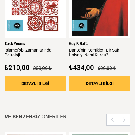
Tarek Younis
Guy P. Raffa
İslamofobi
Zamanlarında
Dante’nin
Kemikleri:
Bir
Şair
Psikoloji
İtalya’yı
Nasıl
Kurdu?
₺210,00
₺434,00
300,00 ₺
620,00 ₺
: İslamofobi Zamanlarında Psikoloji
: Dante’nin 
DETAYLI BİLGİ
DETAYLI BİLGİ
VE BENZERSİZ
ÖNERİLER