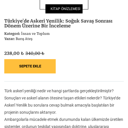
Felsefe
Kesişimler
KİTAP ÖNİZLEMESİ
Türkiye'de Askeri Yenilik: Soğuk Savaş Sonrası
Dönem Üzerine Bir İnceleme
Kategori:
İnsan ve Toplum
Yazar:
Barış Ateş
İnsan ve Toplum
Çocuk Kitaplığı
238,00 ₺
340,00 ₺
Klasik
Bilim
Türk askerî yeniliği nedir ve hangi şartlarda gerçekleştirilmiştir?
Sonuçları ve askerî alanın ötesine taşan etkileri nelerdir? Türkiye’de
Askerî Yenilik bu sorulara cevap bulmak amacıyla başlatılan bir
projenin sonuçlarını aktarıyor.
Ambargolarla mücadele etmek durumunda kalan ülkemizde üretilen
sistemler, ordunun teşkilat yapısından doktrine, uluslararası