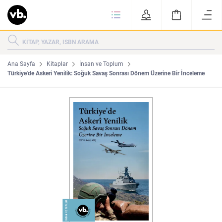
Ki
KİTAPLAR
KATEGORİLER
ÇOK SATANLAR
Ana Sayfa
Kitaplar
İnsan ve Toplum
Türkiye'de Askeri Yenilik: Soğuk Savaş Sonrası Dönem Üzerine Bir İnceleme
YENİ ÇIKANLAR
Tarih
Edebiyat
MAKALELER
MUTFAK
KİTAPLAR
HAKKIMIZDA
Sanat
İktisat
YAZARLAR
GİZLİLİK POLİTİKASI
MAKALELER
BİZE ULAŞIN
MUTFAK
YAZAR BAŞVURUSU