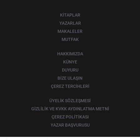
KİTAPLAR
YAZARLAR
MAKALELER
MUTFAK
HAKKIMIZDA
KÜNYE
DUYURU
BİZE ULAŞIN
ÇEREZ TERCİHLERİ
ÜYELİK SÖZLEŞMESİ
GİZLİLİK VE KVKK AYDINLATMA METNİ
ÇEREZ POLİTİKASI
YAZAR BAŞVURUSU