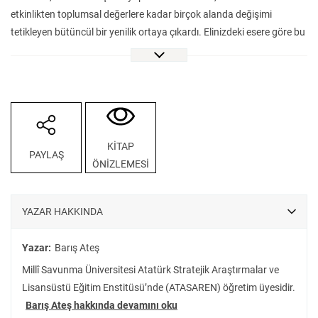
etkinlikten toplumsal değerlere kadar birçok alanda değişimi
tetikleyen bütüncül bir yenilik ortaya çıkardı. Elinizdeki esere göre bu
başarıda temel belirleyici etken, alana kendini adayan sivil ve asker
uzmanların oluşturduğu uyumlu sosyal ağlar olmuştur. Kitapta bu
iddia, konuyla ilgili düşünen ve araştırma yapan akademisyenlerin
kaleme aldığı makalelerle temellendiriliyor ve askerî yeniliğin
Türkiye’deki tarihinden olumlu-olumsuz örneklerle somutlaştırılıyor.
Barış Ateş’in editörlüğünde hazırlanan ve ilk olarak İngilizce’de
KİTAP
PAYLAŞ
yayımlanan eser VakıfBank Kültür Yayınları aracılığıyla Türk
ÖNİZLEMESİ
okuruyla buluşuyor.
YAZAR HAKKINDA
Yazar:
Barış Ateş
Millî Savunma Üniversitesi Atatürk Stratejik Araştırmalar ve
Lisansüstü Eğitim Enstitüsü’nde (ATASAREN) öğretim üyesidir.
Barış Ateş hakkında devamını oku