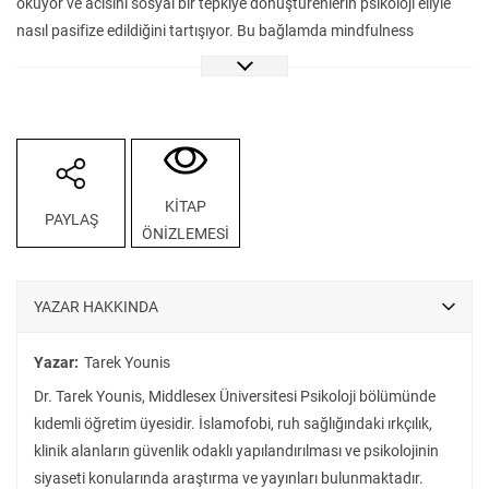
okuyor ve acısını sosyal bir tepkiye dönüştürenlerin psikoloji eliyle
nasıl pasifize edildiğini tartışıyor. Bu bağlamda mindfulness
pratiklerinden kimi İslami psikoloji akımlarına kadar pek çok
yöntemin birer uyum aracına nasıl dönüştüğünü gözler önüne
seriyor.
Psikolojinin politik işlevini anlamak isteyenler için ufuk açıcı bir eser.
KİTAP
PAYLAŞ
ÖNİZLEMESİ
YAZAR HAKKINDA
Yazar:
Tarek Younis
Dr. Tarek Younis, Middlesex Üniversitesi Psikoloji bölümünde
kıdemli öğretim üyesidir. İslamofobi, ruh sağlığındaki ırkçılık,
klinik alanların güvenlik odaklı yapılandırılması ve psikolojinin
siyaseti konularında araştırma ve yayınları bulunmaktadır.