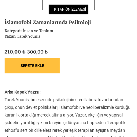
Felsefe
Kesişimler
KİTAP ÖNİZLEMESİ
İslamofobi Zamanlarında Psikoloji
Kategori:
İnsan ve Toplum
Yazar:
Tarek Younis
İnsan ve Toplum
Çocuk Kitaplığı
210,00 ₺
300,00 ₺
Klasik
Bilim
Arka Kapak Yazısı:
Tarek Younis, bu eserinde psikolojinin steril laboratuvarlarından
çıkıp, onun devlet politikaları, İslamofobi ve neoliberalizmle kurduğu
karanlık ortaklığı mercek altına alıyor. Yazar, ırkçılığın ve yapısal
şiddetin yarattığı yıkımı bireyin iç dünyasına hapseden “terapötik
ethos”u sert bir dille eleştirerek yerleşik terapi anlayışına meydan