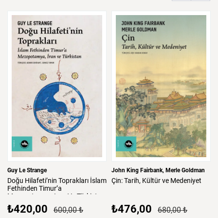
Guy Le Strange
John King Fairbank
Merle Goldman
Doğu
Hilafeti’nin
Toprakları
İslam
Çin:
Tarih,
Kültür
ve
Medeniyet
Fethinden
Timur’a
Mezopotamya,
Iran
Ve
Türkistan
₺420,00
₺476,00
600,00 ₺
680,00 ₺