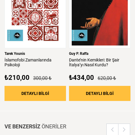
Tarek Younis
Guy P. Raffa
İslamofobi
Zamanlarında
Dante’nin
Kemikleri:
Bir
Şair
Psikoloji
İtalya’yı
Nasıl
Kurdu?
₺210,00
₺434,00
300,00 ₺
620,00 ₺
: İslamofobi Zamanlarında Psikoloji
: Dante’nin 
DETAYLI BİLGİ
DETAYLI BİLGİ
VE BENZERSİZ
ÖNERİLER