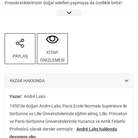
Presokratiklerimizin doğal selefleri yapmışsa da özellikle birbiri
ardına giriştikleri meselelerin doğası göz önüne alındığında,
aralarındaki ayrımlar da bir o kadar önemlidir.”
Antik Yunan Felsefesi’nin önemli uzmanlarından Andre Laks, bu
kitabında, felsefe tarihi okumalarında yaygın kabul gören
“Presokratik felsefe” dönemlendirmesini önde gelen figürlerinin
felsefi yaklaşımları üzerinden tartışmaya açıyor. “Presokratik
KİTAP
PAYLAŞ
felsefe”ye ve bu alanda üretilmiş düşünce birikimine dair ayrıntılı bir
ÖNİZLEMESİ
resim veren yazar ilgili literatüre dönüştürücü bir katkıda bulunuyor.
Yalnızca Presokratiklerden kalan metinlerden hareketle söz konusu
dönem üzerine bir değerlendirmeyle kalmayıp aynı zamanda J. P.
YAZAR HAKKINDA
Vernant’ın tezlerinin Weberci bir eleştirisini ve Cassirer ile
Gadamer’in felsefe tarihi görüşlerinin karşılaştırmalı bir okumasını
Yazar:
André Laks
sunan Presokratik Felsefeye Giriş didaktik, kolaylaştırıcı bir giriş
1950’de doğan Andre Laks, Paris Ecole Normale Supérieure ile
kitabının çok ötesinde, ufuk açıcı bir Erken Dönem Yunan Felsefesi
Sorbonne ve Lille Üniversitelerinde eğitim almış, Lille, Princeton
okuması…
ve Paris-Sorbonne Üniversitelerinde Yunanca ve Antik Felsefe
Profesörü olarak dersler vermiştir.
André Laks hakkında
devamını oku