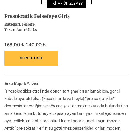
KİTAP ÖNİZLEMESİ
Felsefe
Kesişimler
Presokratik Felsefeye Giriş
Kategori:
Felsefe
Yazar:
André Laks
168,00 ₺
240,00 ₺
İnsan ve Toplum
Çocuk Kitaplığı
Arka Kapak Yazısı:
Klasik
Bilim
“Presokratikler etrafında dönen tartışmaları anlamak için, genel
kabule uyarak fakat (küçük harfle ve tireyle) “pre-sokratikler”
denmesini önerdiğim ve böylece şekillenmesine katkıda bulundukları
ama kendilerini bütünüyle kapsamayan tarihyazımı kategorisinden
ayırt edilebilen, antik presokratiklere kadar gitmek kaçınılmazdır.
Antik “pre-sokratikler”in su götürmez benzerlikleri onları modern