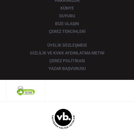
HAKKIMIZDA
KÜNYE
DUYURU
BİZE ULAŞIN
ÇEREZ TERCİHLERİ
ÜYELİK SÖZLEŞMESİ
GİZLİLİK VE KVKK AYDINLATMA METNİ
ÇEREZ POLİTİKASI
YAZAR BAŞVURUSU