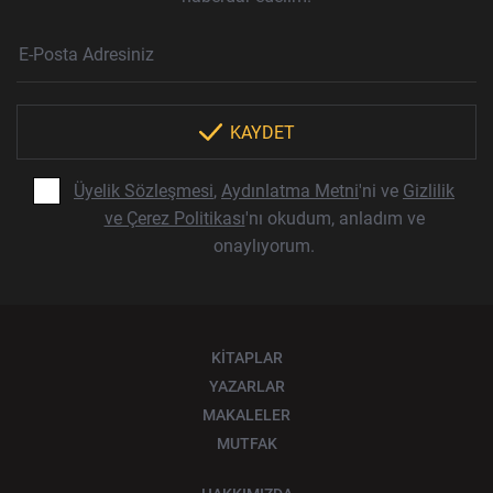
Haber Bülteni Aboneliği
E-Posta Adresi
Örnek: isim@example.com
*
KAYDET
Üyelik Sözleşmesi
,
Aydınlatma Metni
'ni ve
Gizlilik
ve Çerez Politikası
'nı okudum, anladım ve
onaylıyorum.
KİTAPLAR
YAZARLAR
MAKALELER
MUTFAK