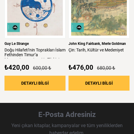
Guy Le Strange
John King Fairbank
Merle Goldman
Doğu
Hilafeti’nin
Toprakları
İslam
Çin:
Tarih,
Kültür
ve
Medeniyet
Fethinden
Timur’a
Mezopotamya,
Iran
Ve
Türkistan
₺420,00
₺476,00
600,00 ₺
680,00 ₺
: Doğu Hilafeti’nin Toprakları İslam Fethind
: Çin: Tari
DETAYLI BİLGİ
DETAYLI BİLGİ
E-Posta Adresiniz
Yeni çıkan kitaplar, kampanyalar ve tüm yeniliklerden
haberdar edelim.