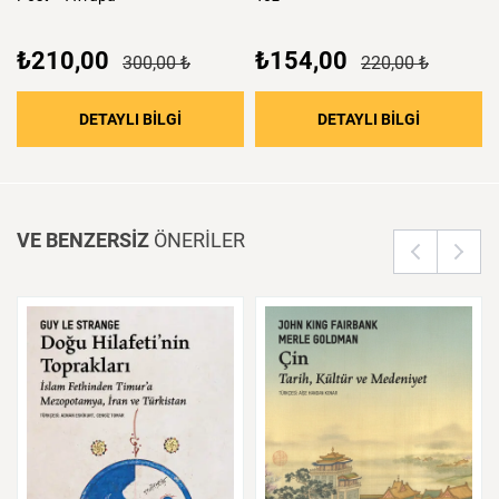
₺210,00
₺154,00
300,00 ₺
220,00 ₺
: Post – Avrupa
: Töz
DETAYLI BİLGİ
DETAYLI BİLGİ
VE BENZERSİZ
ÖNERİLER