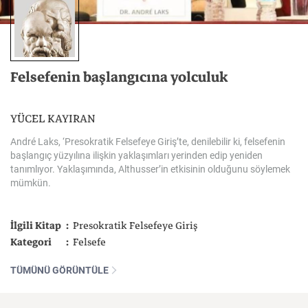
Felsefenin
başlangıcına
yolculuk
YÜCEL KAYIRAN
André
Laks,
‘Presokratik
Felsefeye
Giriş’te,
denilebilir
ki,
felsefenin
başlangıç
yüzyılına
ilişkin
yaklaşımları
yerinden
edip
yeniden
tanımlıyor.
Yaklaşımında,
Althusser’in
etkisinin
olduğunu
söylemek
mümkün.
İlgili Kitap
Presokratik Felsefeye Giriş
Kategori
Felsefe
TÜMÜNÜ GÖRÜNTÜLE