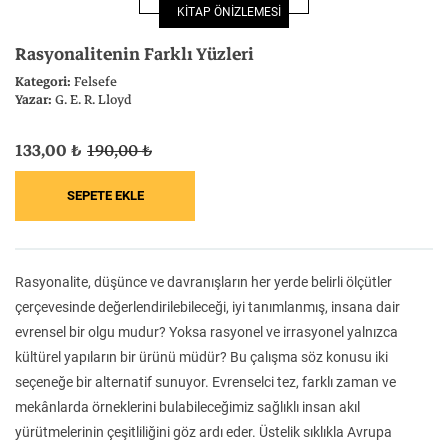
KİTAP ÖNİZLEMESİ
Felsefe
Kesişimler
Rasyonalitenin Farklı Yüzleri
Kategori:
Felsefe
Yazar:
G. E. R. Lloyd
133,00 ₺
190,00 ₺
İnsan ve Toplum
Çocuk Kitaplığı
Rasyonalite, düşünce ve davranışların her yerde belirli ölçütler
Klasik
Bilim
çerçevesinde değerlendirilebileceği, iyi tanımlanmış, insana dair
evrensel bir olgu mudur? Yoksa rasyonel ve irrasyonel yalnızca
kültürel yapıların bir ürünü müdür? Bu çalışma söz konusu iki
seçeneğe bir alternatif sunuyor. Evrenselci tez, farklı zaman ve
mekânlarda örneklerini bulabileceğimiz sağlıklı insan akıl
yürütmelerinin çeşitliliğini göz ardı eder. Üstelik sıklıkla Avrupa