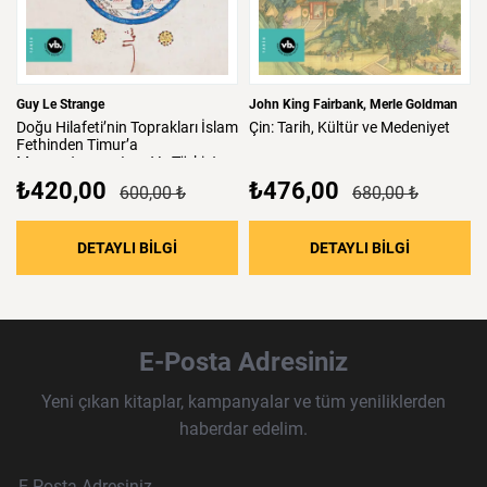
Guy Le Strange
John King Fairbank
Merle Goldman
Doğu
Hilafeti’nin
Toprakları
İslam
Çin:
Tarih,
Kültür
ve
Medeniyet
Fethinden
Timur’a
Mezopotamya,
Iran
Ve
Türkistan
₺420,00
₺476,00
600,00 ₺
680,00 ₺
: Doğu Hilafeti’nin Toprakları İslam Fethind
: Çin: Tari
DETAYLI BİLGİ
DETAYLI BİLGİ
E-Posta Adresiniz
Yeni çıkan kitaplar, kampanyalar ve tüm yeniliklerden
haberdar edelim.
Haber Bülteni Aboneliği
E-Posta Adresi
Örnek: isim@example.com
*