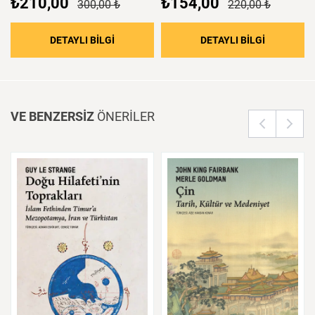
₺210,00
₺154,00
300,00 ₺
220,00 ₺
: Post – Avrupa
: Töz
DETAYLI BİLGİ
DETAYLI BİLGİ
VE BENZERSİZ
ÖNERİLER