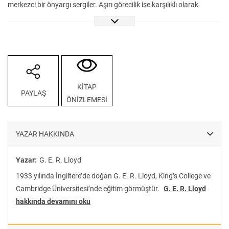
merkezci bir önyargı sergiler. Aşırı görecilik ise karşılıklı olarak
anlaşılmaz evrenlerde olduğumuz sonucuna varma tehlikesiyle yüz
yüzedir. Çoğunlukla antik Yunan düşüncesinden miras aldığımız
bazı kavramlar, özellikle Doğa ve Kültür, düz anlam ve metaforik
anlam gibi ikilikler eleştirel olarak incelenmedikçe bahsettiğimiz
problemler daha da derinleşir. Felsefeden bilişsel bilimlere birçok
disiplinden beslenen bu kitap, rasyonel dediğimiz şeylerin
KİTAP
PAYLAŞ
heterojenliğine dair hem kadim (özellikle Yunan ve Çin) hem de
ÖNİZLEMESİ
modern toplumların bizlere neler öğretebileceğini araştırıyor.
YAZAR HAKKINDA
Yazar:
G. E. R. Lloyd
1933 yılında İngiltere’de doğan G. E. R. Lloyd, King’s College ve
Cambridge Üniversitesi’nde eğitim görmüştür.
G. E. R. Lloyd
hakkında devamını oku