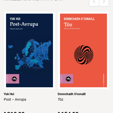
Yuk Hui
Donnchadh O’conaill
Post
–
Avrupa
Töz