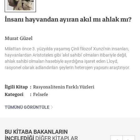
İnsanı
hayvandan
ayıran
akıl
mı
ahlak
mı?
Murat Güzel
Milattan
önce
3.
yüzyılda
yaşamış
Çinli
filozof
Xunzi'nin
insanları,
hayvanlardan
Aristoteles
gibi
'akıl
sahibi'
olmaları
itibariyle
değil,
ahlak
sahibi
olmaları
hasebiyle
ayırdığına
işaret
eden
Lloyd,
rasyonel
olarak
adlandırılan
şeylerin
heterojen
yapısını
araştırıyor.
İlgili Kitap
Rasyonalitenin Farklı Yüzleri
Kategori
Felsefe
TÜMÜNÜ GÖRÜNTÜLE
BU KİTABA BAKANLARIN
İNCELEDİĞİ
DİĞER KİTAPLAR