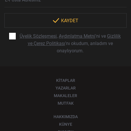
KAYDET
Üyelik Sözleşmesi
,
Aydınlatma Metni
'ni ve
Gizlilik
ve Çerez Politikası
'nı okudum, anladım ve
onaylıyorum.
KİTAPLAR
YAZARLAR
MAKALELER
MUTFAK
HAKKIMIZDA
KÜNYE