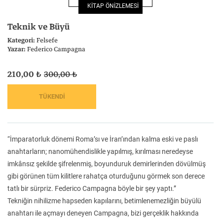
KİTAP ÖNİZLEMESİ
Felsefe
Kesişimler
Teknik ve Büyü
Kategori:
Felsefe
Yazar:
Federico Campagna
210,00 ₺
300,00 ₺
İnsan ve Toplum
Çocuk Kitaplığı
“İmparatorluk dönemi Roma’sı ve İran’ından kalma eski ve paslı
Klasik
Bilim
anahtarların; nanomühendislikle yapılmış, kırılması neredeyse
imkânsız şekilde şifrelenmiş, boyunduruk demirlerinden dövülmüş
gibi görünen tüm kilitlere rahatça oturduğunu görmek son derece
tatlı bir sürpriz. Federico Campagna böyle bir şey yaptı.”
Tekniğin nihilizme hapseden kapılarını, betimlenemezliğin büyülü
anahtarı ile açmayı deneyen Campagna, bizi gerçeklik hakkında