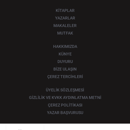
KİTAPLAR
YAZARLAR
MAKALELER
MUTFAK
HAKKIMIZDA
KÜNYE
DUYURU
BİZE ULAŞIN
ÇEREZ TERCİHLERİ
ÜYELİK SÖZLEŞMESİ
GİZLİLİK VE KVKK AYDINLATMA METNİ
ÇEREZ POLİTİKASI
YAZAR BAŞVURUSU