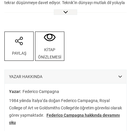
tekrar düşünmeye davet ediyor. Teknik’in dünyayı mutlak dil yoluyla
ele geçirme girişimi, gerçekliğimizin temellerini sarsıyor, anlam
dünyamızı parçalıyor. Campagna, gerçekliğin teknik aracılığıyla inşa
edilen ve nihilizmin açmazlarına sürükleyen yönüne dikkat çekerek,
çıkış yolunun güncel siyaset ve ekonomi tartışmalarından çok daha
derinlerde yattığını gösteriyor. Heidegger, Jünger ve Stirner’den;
İbnü’l-Arabî, Sühreverdî ve Molla Sadra’ya uzanan derinliklerde
KİTAP
PAYLAŞ
çözüm arayan Campagna, büyüyü varoluşun kalbindeki
ÖNİZLEMESİ
betimlenemezlik kavramının çevresinde dünyayı yeniden inşa etme
kabiliyetine sahip alternatif bir sistem olarak resmediyor. Teknik ve
Büyü bize dünyayı değiştirmek istersek, ilk yapmamız gereken şeyin
YAZAR HAKKINDA
onun dayandığı gerçeklik kavramını değiştirmek olduğunu
hatırlatıyor.
Yazar:
Federico Campagna
1984 yılında İtalya’da doğan Federico Campagna, Royal
College of Art ve Goldsmiths College’de öğretim görevlisi olarak
görev yapmaktadır.
Federico Campagna hakkında devamını
oku