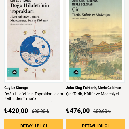
Guy Le Strange
John King Fairbank
Merle Goldman
Doğu
Hilafeti’nin
Toprakları
İslam
Çin:
Tarih,
Kültür
ve
Medeniyet
Fethinden
Timur’a
Mezopotamya,
Iran
Ve
Türkistan
₺420,00
₺476,00
600,00 ₺
680,00 ₺
: Doğu Hilafeti’nin Toprakları İslam Fethind
: Çin: Tari
DETAYLI BİLGİ
DETAYLI BİLGİ