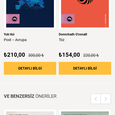
Yuk Hui
Donnchadh O’conaill
Post
–
Avrupa
Töz
₺210,00
₺154,00
300,00 ₺
220,00 ₺
: Post – Avrupa
: Töz
DETAYLI BİLGİ
DETAYLI BİLGİ
VE BENZERSİZ
ÖNERİLER