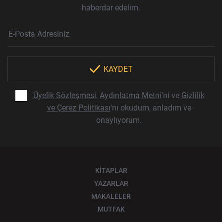
haberdar edelim.
Haber Bülteni Aboneliği
E-Posta Adresi
Örnek: isim@example.com
*
KAYDET
Üyelik Sözleşmesi
,
Aydınlatma Metni
'ni ve
Gizlilik
ve Çerez Politikası
'nı okudum, anladım ve
onaylıyorum.
KİTAPLAR
YAZARLAR
MAKALELER
MUTFAK