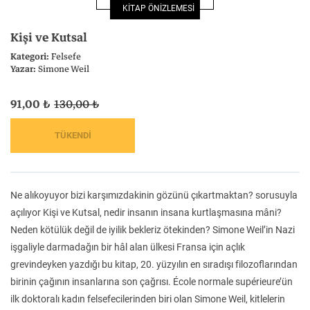
KİTAP ÖNİZLEMESİ
Felsefe
Kesişimler
Kişi ve Kutsal
Kategori:
Felsefe
Yazar:
Simone Weil
91,00 ₺
130,00 ₺
İnsan ve Toplum
Çocuk Kitaplığı
Ne alıkoyuyor bizi karşımızdakinin gözünü çıkartmaktan? sorusuyla
Klasik
Bilim
açılıyor Kişi ve Kutsal, nedir insanın insana kurtlaşmasına mâni?
Neden kötülük değil de iyilik bekleriz ötekinden? Simone Weil’in Nazi
işgaliyle darmadağın bir hâl alan ülkesi Fransa için açlık
grevindeyken yazdığı bu kitap, 20. yüzyılın en sıradışı filozoflarından
birinin çağının insanlarına son çağrısı. École normale supérieure’ün
ilk doktoralı kadın felsefecilerinden biri olan Simone Weil, kitlelerin