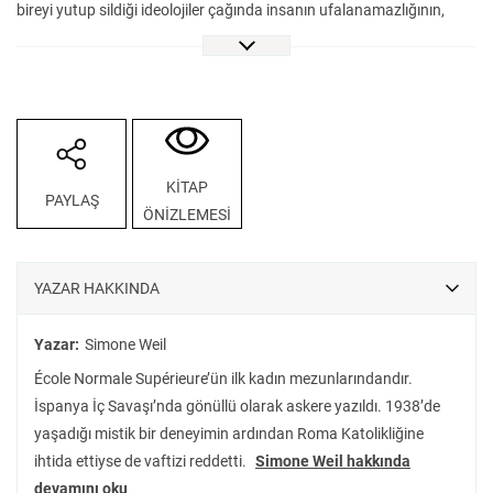
bireyi yutup sildiği ideolojiler çağında insanın ufalanamazlığının,
aşılamazlığının, indirgenemezliğinin sözcülüğünü yapıyor. Giorgio
Agamben’in önsözünde işaret ettiği üzere, Weil 21. yüzyıldaki
okurlarına, yani bizlere çok şey söylüyor. Kapitalizmin dayattığı
yabancılaşmayı duyumsamak için fabrikalarda çalışmaktan
faşizmin yükselişine karşı İspanya İç Savaşında gönüllü askerliğe,
felsefeyi dünyanın sorumluluğunu üstlenerek icra eden bir filozofun
KİTAP
PAYLAŞ
tarihe son notu karşınızda.
ÖNİZLEMESİ
YAZAR HAKKINDA
Yazar:
Simone Weil
École Normale Supérieure’ün ilk kadın mezunlarındandır.
İspanya İç Savaşı’nda gönüllü olarak askere yazıldı. 1938’de
yaşadığı mistik bir deneyimin ardından Roma Katolikliğine
ihtida ettiyse de vaftizi reddetti.
Simone Weil hakkında
devamını oku