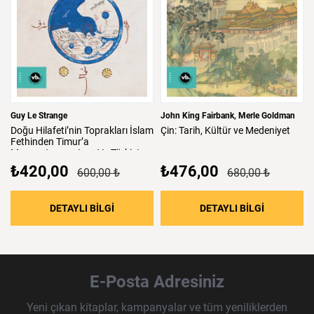
Guy Le Strange
John King Fairbank
Merle Goldman
Doğu
Hilafeti’nin
Toprakları
İslam
Çin:
Tarih,
Kültür
ve
Medeniyet
Fethinden
Timur’a
Mezopotamya,
Iran
Ve
Türkistan
₺420,00
₺476,00
600,00 ₺
680,00 ₺
: Doğu Hilafeti’nin Toprakları İslam Fethind
: Çin: Tari
DETAYLI BİLGİ
DETAYLI BİLGİ
E-Posta Adresiniz
Yeni çıkan kitaplar, kampanyalar ve tüm yeniliklerden