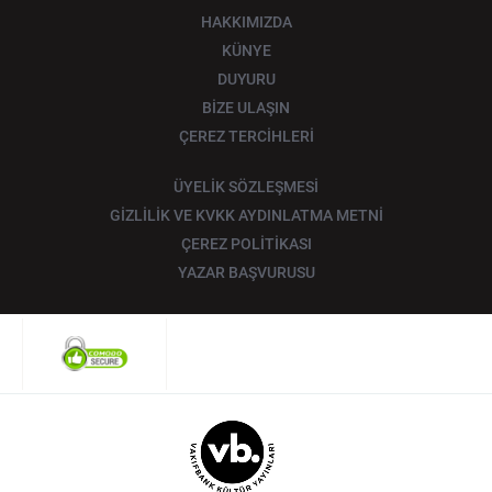
HAKKIMIZDA
KÜNYE
DUYURU
BİZE ULAŞIN
ÇEREZ TERCİHLERİ
ÜYELİK SÖZLEŞMESİ
GİZLİLİK VE KVKK AYDINLATMA METNİ
ÇEREZ POLİTİKASI
YAZAR BAŞVURUSU