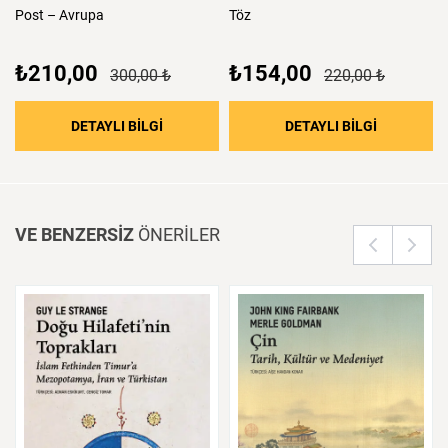
Post
–
Avrupa
Töz
₺210,00
₺154,00
300,00 ₺
220,00 ₺
: Post – Avrupa
: Töz
DETAYLI BİLGİ
DETAYLI BİLGİ
VE BENZERSİZ
ÖNERİLER