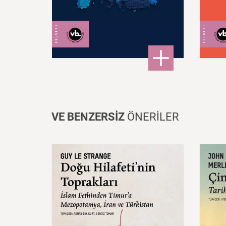
300,00 ₺
: Post – Avrupa
DETAYLI BİLGİ
VE BENZERSİZ
ÖNERİLER
Doğu
Hilafeti’nin
Toprakları
İslam
Fethinden
Timur’a
Çin:
Mezopotamya,
Iran
Ve
Mede
Türkistan