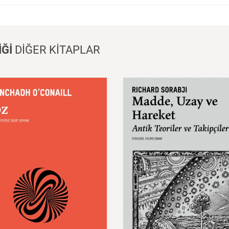
İĞİ
DİĞER KİTAPLAR
Madde,
Uzay
ve
Zaman:
A
Teoriler
ve
Takipçileri