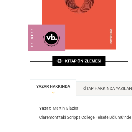
Sanat
Bilim
Felsefe
Klasik
Bilim
KİTAP ÖNİZLEMESİ
YAZAR HAKKINDA
KİTAP HAKKINDA YAZILA
Yazar:
Martin Glazier
Claremont’taki Scripps College Felsefe Bölümü’nde 