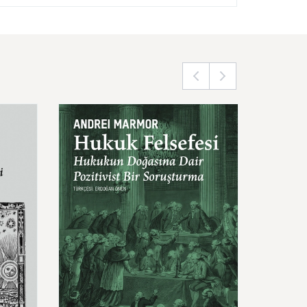
ntik
Hukuk
Felsefesi
Özdeşl