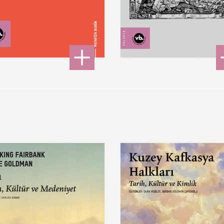
220,00 ₺
480,00 ₺
: Töz
: Ma
DETAYLI BİLGİ
DETAYLI BİLGİ
Kuzey
Kafkasya
Halkları
Tarih,
Kültür
ve
niyet