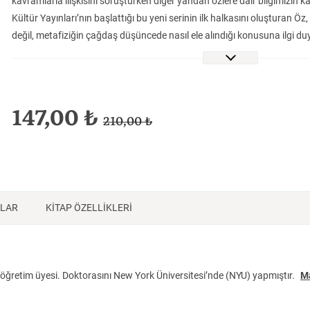
kavramlarla ilişkisini soruşturken diğer yandan özlere dair bilgimizin k
Tarih
Tarih
Tarih
Kültür Yayınları’nın başlattığı bu yeni serinin ilk halkasını oluşturan Öz
değil, metafiziğin çağdaş düşüncede nasıl ele alındığı konusuna ilgi du
başlangıç noktası sunuyor.
147,00 ₺
210,00 ₺
NLAR
KİTAP ÖZELLİKLERİ
öğretim üyesi. Doktorasını New York Üniversitesi’nde (NYU) yapmıştır.
Ma