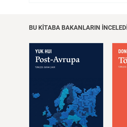
BU KİTABA BAKANLARIN İNCELED
Post
–
Avrupa
Töz