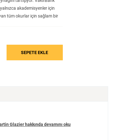
aynağını tartışıyor. VakıfBank
Tarih
Edebiyat
Sanat
, yalnızca akademisyenler için
yan tüm okurlar için sağlam bir
rtin Glazier hakkında devamını oku