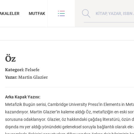
Kitap, yazar veya ISBN 
AKALELER
MUTFAK
VE BENZE
HAKKIMIZDA
ANLAR
GİZLİLİK POLİTİKASI
Öz
ANLAR
BİZE ULAŞIN
ER
YAZAR BAŞVURUSU
Kategori:
Felsefe
Sanat
İktisat
Yazar:
Martin Glazier
Arka Kapak Yazısı:
Metafizik Bugün serisi, Cambridge University Press’in Elements in Meta
kazandırıyor. Martin Glazier’in kaleme aldığı Öz, metafiziğin en eski so
Doğu Hilafeti’nin
Çin: Tarih, Kültür ve
Kuzey Kafkasya
sorusuna odaklanıyor. Glazier, öz hakkındaki çağdaş literatürü, özün 
İnsan ve Toplum
Çocuk Kitaplığı
Zaman: Antik Teoriler ve Takipçileri
Toprakları İslam Fethinden Timur’a Mezopotamya, Iran Ve Türkistan
Medeniyet
Halkları
dışında mı yer aldığı yönündeki geleneksel soruyla bağlantılı olarak ele
KATEGORİ:
KATEGORİ:
KATEGORİ: