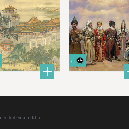
680,00 ₺
620,00 ₺
ları İslam Fethinden Timur’a Mezopotamya, Iran Ve Türkistan
: Çin: Tarih, Kültür ve Medeniyet
: Ku
DETAYLI BİLGİ
DETAYLI BİLGİ
rden haberdar edelim.