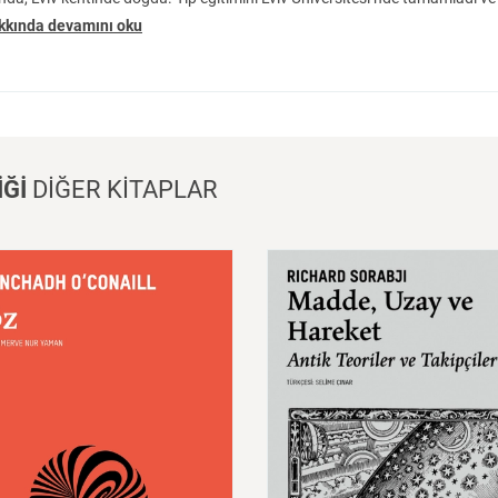
kkında devamını oku
İĞİ
DİĞER KİTAPLAR
Madde,
Uzay
ve
Zaman:
A
Teoriler
ve
Takipçileri