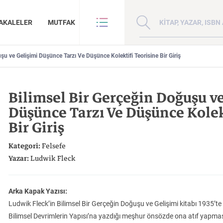
Kitap, yazar veya ISBN 
AKALELER
MUTFAK
şu ve Gelişimi Düşünce Tarzı Ve Düşünce Kolektifi Teorisine Bir Giriş
VE BENZE
HAKKIMIZDA
ANLAR
GİZLİLİK POLİTİKASI
Bilimsel Bir Gerçeğin Doğuşu v
ANLAR
BİZE ULAŞIN
Düşünce Tarzı Ve Düşünce Kolek
ER
YAZAR BAŞVURUSU
Sanat
İktisat
Bir Giriş
Kategori:
Felsefe
Yazar:
Ludwik Fleck
Arka Kapak Yazısı:
Doğu Hilafeti’nin
Çin: Tarih, Kültür ve
Kuzey Kafkasya
İnsan ve Toplum
Çocuk Kitaplığı
Zaman: Antik Teoriler ve Takipçileri
Toprakları İslam Fethinden Timur’a Mezopotamya, Iran Ve Türkistan
Medeniyet
Halkları
Ludwik Fleck’in Bilimsel Bir Gerçeğin Doğuşu ve Gelişimi kitabı 1935
Bilimsel Devrimlerin Yapısı’na yazdığı meşhur önsözde ona atıf yapması
KATEGORİ:
KATEGORİ:
KATEGORİ: