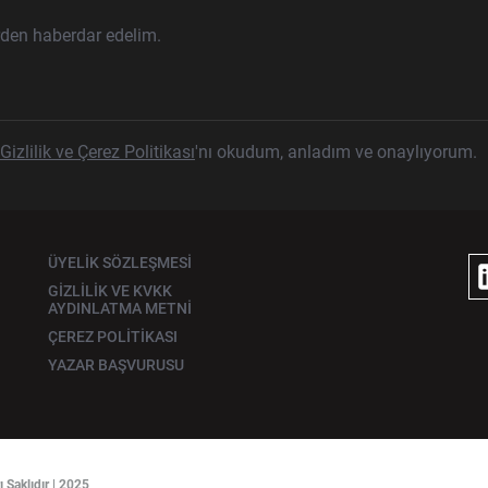
rden haberdar edelim.
Gizlilik ve Çerez Politikası
'nı okudum, anladım ve onaylıyorum.
ÜYELİK SÖZLEŞMESİ
GİZLİLİK VE KVKK
AYDINLATMA METNİ
ÇEREZ POLİTİKASI
YAZAR BAŞVURUSU
aklıdır | 2025