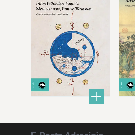
Mede
Türkistan
600,00 ₺
: Doğu Hilafeti’nin Toprak
DETAYLI BİLGİ