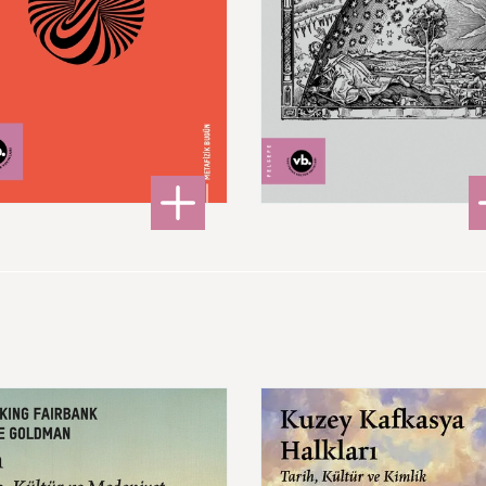
220,00 ₺
480,00 ₺
: Töz
: Ma
DETAYLI BİLGİ
DETAYLI BİLGİ
Kuzey
Kafkasya
Halkları
Tarih,
Kültür
ve