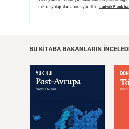
mikrobiyoloji alanlarında yürüttü.
Ludwik Fleck ha
BU KİTABA BAKANLARIN İNCELED
Post
–
Avrupa
Töz