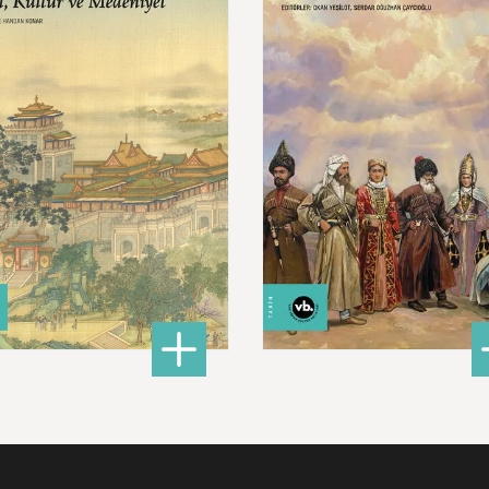
niyet
680,00 ₺
620,00 ₺
ları İslam Fethinden Timur’a Mezopotamya, Iran Ve Türkistan
: Çin: Tarih, Kültür ve Medeniyet
: Ku
DETAYLI BİLGİ
DETAYLI BİLGİ