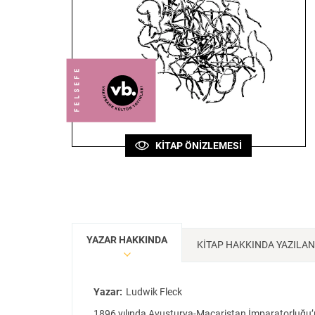
Sanat
Bilim
Felsefe
Klasik
Bilim
KİTAP ÖNİZLEMESİ
YAZAR HAKKINDA
KİTAP HAKKINDA YAZILA
Yazar:
Ludwik Fleck
1896 yılında Avusturya-Macaristan İmparatorluğu’nda