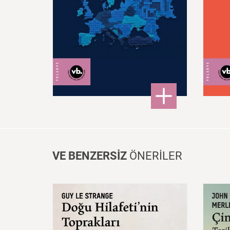
300,00 ₺
: Post – Avrupa
DETAYLI BİLGİ
VE BENZERSİZ
ÖNERİLER
Doğu
Hilafeti’nin
Toprakları
İslam
Fethinden
Timur’a
Çin:
Mezopotamya,
Iran
Ve