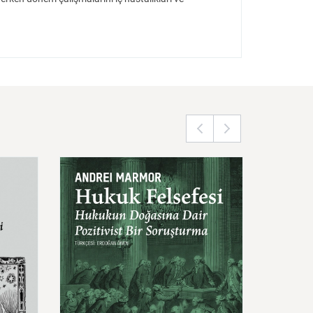
ntik
Hukuk
Felsefesi
Özdeşl