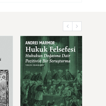
ntik
Hukuk
Felsefesi
Özdeşl