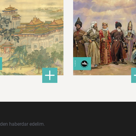
680,00 ₺
620,00 ₺
ları İslam Fethinden Timur’a Mezopotamya, Iran Ve Türkistan
: Çin: Tarih, Kültür ve Medeniyet
: Ku
DETAYLI BİLGİ
DETAYLI BİLGİ
rden haberdar edelim.