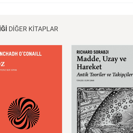
İĞİ
DİĞER KİTAPLAR
Madde,
Uzay
ve
Zaman:
A
Teoriler
ve
Takipçileri