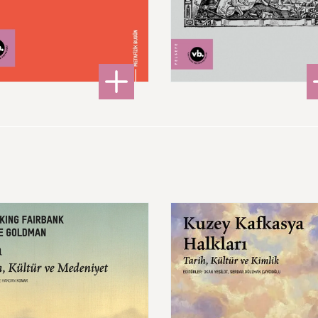
220,00 ₺
480,00 ₺
: Töz
: Ma
DETAYLI BİLGİ
DETAYLI BİLGİ
Kuzey
Kafkasya
Halkları
Tarih,
Kültür
ve
niyet