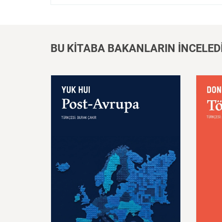
BU KİTABA BAKANLARIN İNCELED
Post
–
Avrupa
Töz