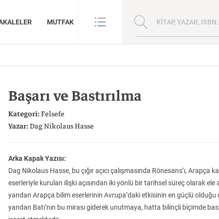
Kitap, yazar veya ISBN 
AKALELER
MUTFAK
VE BENZE
HAKKIMIZDA
ANLAR
GİZLİLİK POLİTİKASI
Başarı ve Bastırılma
ANLAR
BİZE ULAŞIN
ER
YAZAR BAŞVURUSU
Kategori:
Felsefe
Sanat
İktisat
Yazar:
Dag Nikolaus Hasse
Arka Kapak Yazısı:
Dag Nikolaus Hasse, bu çığır açıcı çalışmasında Rönesans’ı, Arapça kal
eserleriyle kurulan ilişki açısından iki yönlü bir tarihsel süreç olarak el
Doğu Hilafeti’nin
Çin: Tarih, Kültür ve
Kuzey Kafkasya
yandan Arapça bilim eserlerinin Avrupa’daki etkisinin en güçlü olduğu 
İnsan ve Toplum
Çocuk Kitaplığı
Zaman: Antik Teoriler ve Takipçileri
Toprakları İslam Fethinden Timur’a Mezopotamya, Iran Ve Türkistan
Medeniyet
Halkları
yandan Batı’nın bu mirası giderek unutmaya, hatta bilinçli biçimde bas
KATEGORİ:
KATEGORİ:
KATEGORİ: