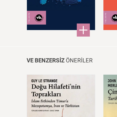
300,00 ₺
: Post – Avrupa
DETAYLI BİLGİ
VE BENZERSİZ
ÖNERİLER
Doğu
Hilafeti’nin
Toprakları
İslam
Fethinden
Timur’a
Çin:
Mezopotamya,
Iran
Ve
Mede
Türkistan