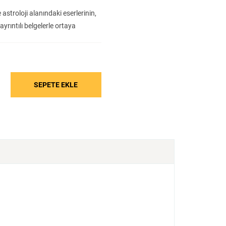
Tarih
Edebiyat
Sanat
astroloji alanındaki eserlerinin,
yrıntılı belgelerle ortaya
ümanist akımların yükselişi ve
e etkilerinin görünmez kılındığını
entelektüel biyografi yazımından
kadar uzanan bu çalışma, Doğu ile
erinin Arapça üretilen teorileri
riyor ve modern Avrupa kültürünün
yor.