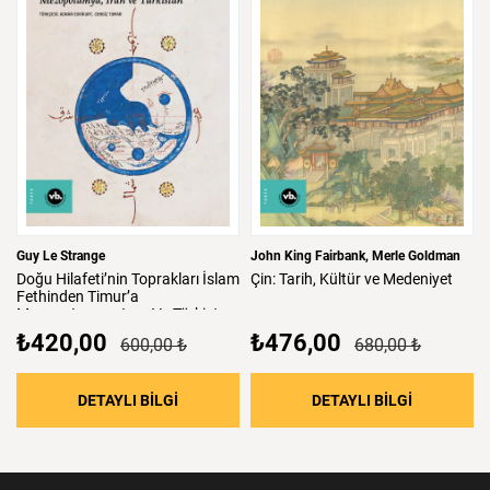
Guy Le Strange
John King Fairbank
Merle Goldman
Doğu
Hilafeti’nin
Toprakları
İslam
Çin:
Tarih,
Kültür
ve
Medeniyet
Fethinden
Timur’a
Mezopotamya,
Iran
Ve
Türkistan
₺420,00
₺476,00
600,00 ₺
680,00 ₺
: Doğu Hilafeti’nin Toprakları İslam Fethind
: Çin: Tari
DETAYLI BİLGİ
DETAYLI BİLGİ