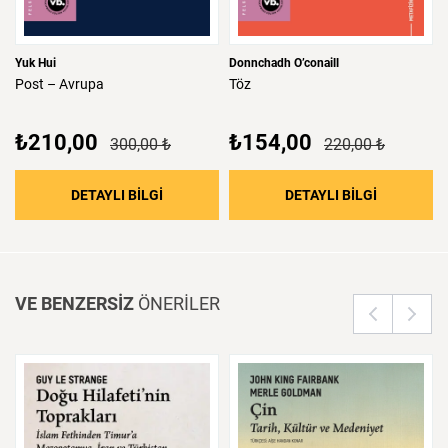
Yuk Hui
Donnchadh O’conaill
Post
–
Avrupa
Töz
₺210,00
₺154,00
300,00 ₺
220,00 ₺
: Post – Avrupa
: Töz
DETAYLI BİLGİ
DETAYLI BİLGİ
VE BENZERSİZ
ÖNERİLER