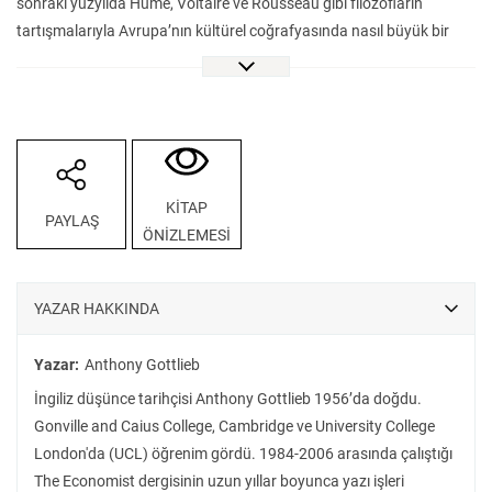
sonraki yüzyılda Hume, Voltaire ve Rousseau gibi filozofların
tartışmalarıyla Avrupa’nın kültürel coğrafyasında nasıl büyük bir
zihin devrimine yol açtığını inceliyor. Otuz Yıl Savaşlarından Fransız
Devrimine uzanan süreçte yaklaşık yüz elli yıllık bir döneme tekabül
eden canlı tartışma ortamını ayrıntılarıyla ele alan Aydınlanma
Rüyası: Modern Felsefenin Yükselişi, Aydınlanmacıların dinsel
düşünceden seküler düşünceye, ahlâk felsefesinden toplumsal
düzen arayışlarına yönelişini takip etmek adına önemli bir başvuru
KİTAP
PAYLAŞ
kaynağı.
ÖNİZLEMESİ
YAZAR HAKKINDA
Yazar:
Anthony Gottlieb
İngiliz düşünce tarihçisi Anthony Gottlieb 1956’da doğdu.
Gonville and Caius College, Cambridge ve University College
London'da (UCL) öğrenim gördü. 1984-2006 arasında çalıştığı
The Economist dergisinin uzun yıllar boyunca yazı işleri