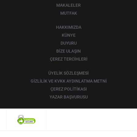
MAKALELER
MUTFAK
HAKKIMIZDA
KÜNYE
DUYURU
BİZE ULAŞIN
ÇEREZ TERCİHLERİ
ÜYELİK SÖZLEŞMESİ
GİZLİLİK VE KVKK AYDINLATMA METNİ
ÇEREZ POLİTİKASI
YAZAR BAŞVURUSU