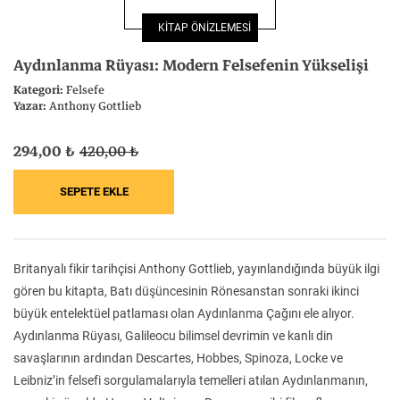
Felsefe
Kesişimler
KİTAP ÖNİZLEMESİ
Aydınlanma Rüyası: Modern Felsefenin Yükselişi
Kategori:
Felsefe
Yazar:
Anthony Gottlieb
İnsan ve Toplum
Çocuk Kitaplığı
294,00 ₺
420,00 ₺
Klasik
Bilim
Britanyalı fikir tarihçisi Anthony Gottlieb, yayınlandığında büyük ilgi
gören bu kitapta, Batı düşüncesinin Rönesanstan sonraki ikinci
büyük entelektüel patlaması olan Aydınlanma Çağını ele alıyor.
Aydınlanma Rüyası, Galileocu bilimsel devrimin ve kanlı din
savaşlarının ardından Descartes, Hobbes, Spinoza, Locke ve
Leibniz’in felsefi sorgulamalarıyla temelleri atılan Aydınlanmanın,