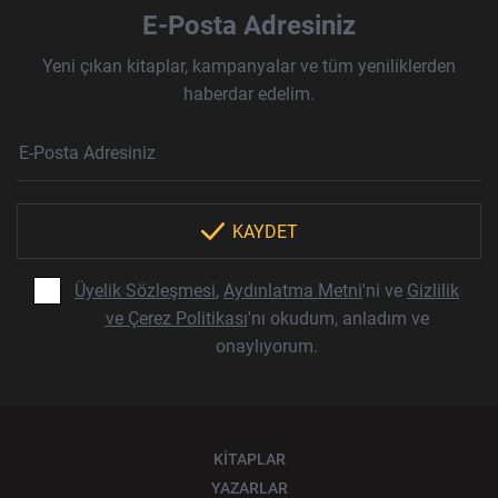
E-Posta Adresiniz
Yeni çıkan kitaplar, kampanyalar ve tüm yeniliklerden
haberdar edelim.
Haber Bülteni Aboneliği
E-Posta Adresi
Örnek: isim@example.com
*
KAYDET
Üyelik Sözleşmesi
,
Aydınlatma Metni
'ni ve
Gizlilik
ve Çerez Politikası
'nı okudum, anladım ve
onaylıyorum.
KİTAPLAR
YAZARLAR