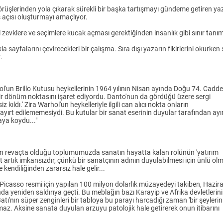
rüşlerinden yola çıkarak sürekli bir başka tartışmayı gündeme getiren ya
ş açısı oluşturmayı amaçlıyor.
 zevklere ve seçimlere kucak açması gerektiğinden insanlık gibi sınır tanı
ayfalarını çevirecekleri bir çalışma. Sıra dışı yazarın fikirlerini okurken
.
l'un Brillo Kutusu heykellerinin 1964 yılının Nisan ayında Doğu 74. Cadde
bir dönüm noktasını işaret ediyordu. Danto'nun da gördüğü üzere sergi
 kıldı.' Zira Warhol'un heykelleriyle ilgili can alıcı nokta onların
 ayırt edilememesiydi. Bu kutular bir sanat eserinin duyular tarafından ayı
aya koydu..."
rının revaçta olduğu toplumumuzda sanatın hayatta kalan rolünün 'yatırım
 artık imkansızdır, çünkü bir sanatçının adının duyulabilmesi için ünlü ol
kendiliğinden zararsız hale gelir...
Picasso resmi için yapılan 100 milyon dolarlık müzayedeyi takiben, Hazir
 yeniden saldırıya geçti. Bu meblağın bazı Karayip ve Afrika devletlerin
atı'nın süper zenginleri bir tabloya bu parayı harcadığı zaman 'bir şeylerin
rmaz. Aksine sanata duyulan arzuyu patolojik hale getirerek onun itibarını