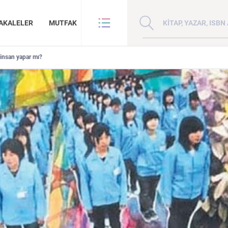
Kitap, yazar veya ISBN 
AKALELER
MUTFAK
r insan yapar mı?
VE BENZE
HAKKIMIZDA
ANLAR
GİZLİLİK POLİTİKASI
ANLAR
BİZE ULAŞIN
ER
YAZAR BAŞVURUSU
Sanat
İktisat
Doğu Hilafeti’nin
Çin: Tarih, Kültür ve
Kuzey Kafkasya
İnsan ve Toplum
Çocuk Kitaplığı
Zaman: Antik Teoriler ve Takipçileri
Toprakları İslam Fethinden Timur’a Mezopotamya, Iran Ve Türkistan
Medeniyet
Halkları
KATEGORİ:
KATEGORİ:
KATEGORİ: