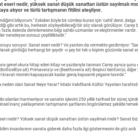
t eseri nedir, yüksek sanat düşük sanattan üstün sayılmalı mıd
ya atıyor ve türlü tartışmanın fitilini ateşliyor.
ğimi biliyorum." Eskiden böyle bir cümleyi kuran için 'cahil' denir, dalga
ediği gibi artık bu, herkesin söyleyebileceği bir söz olarak görülüyor. Carey
a fazla dalında derinlemesine bilgi sahibi uzmanlar ve eleştirmenler vardır
er neredeyse sonsuz çeşitliliktedir."
l soruyu soruyor: Sanat eseri nedir? Ve yanıtını da vermekte gecikmiyor: "S
olarak gördüğü herhangi bir şeydir -o şey bir tek o kişinin gözünde sanat e
 sıra genel okura hitap eden kitap ve yazılarıyla tanınan Carey ayrıca şunu
otticelli'ye ait) Primavera'yı ve (Beethoven'a ait) Beşinci Senfoni'yi, diğe
vi kravat resmini kapsayacak kadar geniş kapsamlı yegane tavırdır."
ra neden olan Sanat Neye Yarar? kitabı Vakıfbank Kültür Yayınları tarafın
bi alanları harmanlıyor ve sanatın işlevini 250 yıllık tarihsel bir süreç içind
 dinsel inanç yaklaşımının tartışmanın şartlarını öngörülemez şekilde temel
eseri nedir? Yüksek sanat düşük sanattan üstün sayılmalı mıdır? Sanat bi
 bilim insanlarının sanata giderek daha fazla ilgi göstermesini de göz ardı