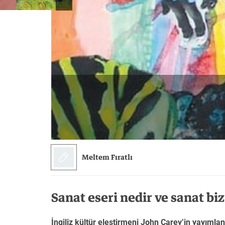
Sanat
Bilim
Felsefe
Klasik
Bilim
Meltem Fıratlı
Sanat eseri nedir ve sanat biz
İngiliz kültür eleştirmeni John Carey’in yayıml