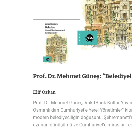
Prof.
Dr.
Mehmet
Güneş:
“Belediyel
Elif Özkan
Prof.
Dr.
Mehmet
Güneş,
VakıfBank
Kültür
Yayın
Osmanlı’dan
Cumhuriyet’e
Yerel
Yönetimler”
kit
modern
belediyeciliğin
doğuşunu,
Şehremaneti’
uzanan
dönüşümü
ve
Cumhuriyet’e
mirasını
Te