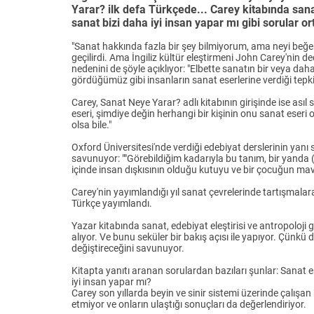
Yarar? ilk defa Türkçede... Carey kitabında sana
sanat bizi daha iyi insan yapar mı gibi sorular orta
"Sanat hakkında fazla bir şey bilmiyorum, ama neyi beğendi
geçilirdi. Ama İngiliz kültür eleştirmeni John Carey'nin d
nedenini de şöyle açıklıyor: "Elbette sanatın bir veya dah
gördüğümüz gibi insanların sanat eserlerine verdiği tepkil
Carey, Sanat Neye Yarar? adlı kitabının girişinde ise ası
eseri, şimdiye değin herhangi bir kişinin onu sanat eseri 
olsa bile."
Oxford Üniversitesi'nde verdiği edebiyat derslerinin yanı
savunuyor: ""Görebildiğim kadarıyla bu tanım, bir yanda (B
içinde insan dışkısının olduğu kutuyu ve bir çocuğun ma
Carey'nin yayımlandığı yıl sanat çevrelerinde tartışmala
Türkçe yayımlandı.
Yazar kitabında sanat, edebiyat eleştirisi ve antropoloji gi
alıyor. Ve bunu seküler bir bakış açısı ile yapıyor. Çünkü
değiştireceğini savunuyor.
Kitapta yanıtı aranan sorulardan bazıları şunlar: Sanat 
iyi insan yapar mı?
Carey son yıllarda beyin ve sinir sistemi üzerinde çalışan
etmiyor ve onların ulaştığı sonuçları da değerlendiriyor.