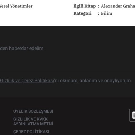
tarihiyle birlikte okura sunuy
Yerel Yönetimler
İlgili Kitap
Alexander Graha
Kategori
Bilim
rden haberdar edelim.
Gizlilik ve Çerez Politikası
'nı okudum, anladım ve onaylıyorum.
ÜYELİK SÖZLEŞMESİ
GİZLİLİK VE KVKK
AYDINLATMA METNİ
ÇEREZ POLİTİKASI