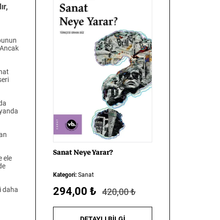
ır,
 bunun
. Ancak
anat
seri
 da
r yanda
dan
Sanat
Neye
Yarar?
e ele
de
Kategori:
Sanat
294,00 ₺
zi daha
420,00 ₺
DETAYLI BİLGİ