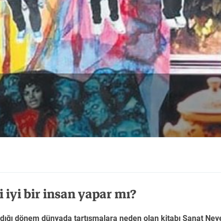
Tarih
Tarih
Tarih
i iyi bir insan yapar mı?
andığı dönem dünyada tartışmalara neden olan kitabı Sanat Ney