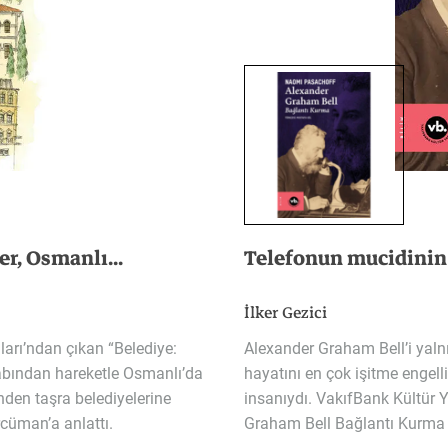
er,
Osmanlı...
Telefonun
mucidinin
İlker Gezici
ları’ndan
çıkan
“Belediye:
Alexander Graham Bell’i yaln
abından
hareketle
Osmanlı’da
hayatını en çok işitme engelli
nden
taşra
belediyelerine
insanıydı. VakıfBank Kültür 
rcüman’a
anlattı.
Graham Bell Bağlantı Kurma k