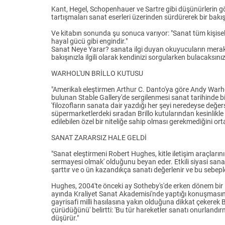
Kant, Hegel, Schopenhauer ve Sartre gibi düşünürlerin gö
tartışmaları sanat eserleri üzerinden sürdürerek bir bakı
Ve kitabın sonunda şu sonuca varıyor: "Sanat tüm kişisel
hayal gücü gibi engindir."
Sanat Neye Yarar? sanata ilgi duyan okuyucuların merakla s
bakışınızla ilgili olarak kendinizi sorgularken bulacaksınız
WARHOL'UN BRİLLO KUTUSU
"Amerikalı eleştirmen Arthur C. Danto'ya göre Andy Warho
bulunan Stable Gallery'de sergilenmesi sanat tarihinde 
'filozofların sanata dair yazdığı her şeyi neredeyse değersiz
süpermarketlerdeki sıradan Brillo kutularından kesinlikle
edilebilen özel bir niteliğe sahip olması gerekmediğini ort
SANAT ZARARSIZ HALE GELDİ
"Sanat eleştirmeni Robert Hughes, kitle iletişim araçla
sermayesi olmak' olduğunu beyan eder. Etkili siyasi sanat
şarttır ve o ün kazandıkça sanatı değerlenir ve bu sebeple 
Hughes, 2004'te önceki ay Sotheby's'de erken dönem bir 
ayında Kraliyet Sanat Akademisi'nde yaptığı konuşmasında
gayrisafi milli hasılasına yakın olduğuna dikkat çekerek B
çürüdüğünü' belirtti: 'Bu tür hareketler sanatı onurlandı
düşürür."