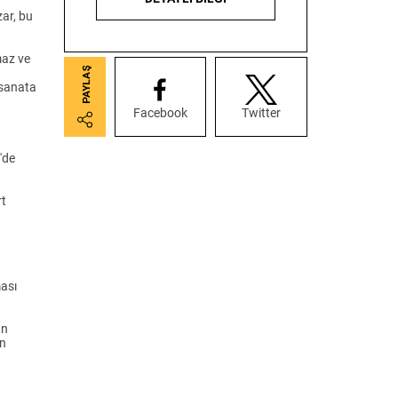
zar, bu
maz ve
 sanata
Facebook
Twitter
'de
rt
ması
an
in