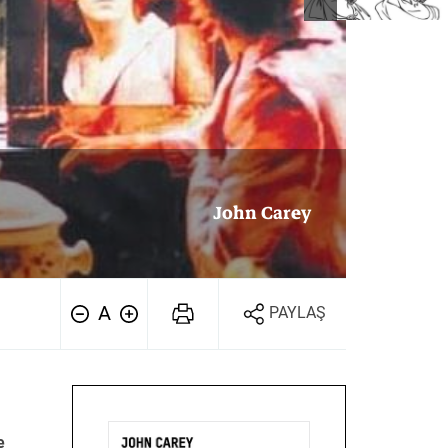
Tarih
Edebiyat
Sanat
John Carey
A
PAYLAŞ
e