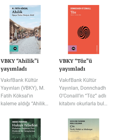
Tarih
Tarih
Edebiyat
VBKY “Ahilik”i
VBKY “Töz”ü
yayımladı
yayımladı
VakıfBank Kültür
VakıfBank Kültür
Yayınları (VBKY), M.
Yayınları, Donnchadh
Fatih Köksal’ın
O’Conaill’in “Töz” adlı
kaleme aldığı “Ahilik” adlı kitabı okurlarla buluşturuyor. Bu çalışma, Ahilik’i efsanelerin ve tekrar edilen kabullerin ötesine taşıyarak tarihî kaynaklar ışığında yeniden ele alıyor. Ahilik’in yalnızca geçmişte kalmış bir teşkilat değil; İslami ve tasavvufi kaynaklardan beslenen, dürüstlüğü, adaleti, liyakati, paylaşmayı ve insanı merkeze alan değerleriyle çağları aşan bir ahlak ve hayat anlayışı olduğunu gözler önüne seriyor.
kitabını okurlarla buluşturuyor. Çağdaş töz tartışmalarını odağına alan eser, töz kavramını ontolojinin temel kategorilerinden biri olarak ele alırken, metafizik sistemlerdeki yerini ve bir varlığın hangi ölçütlerle töz olarak nitelendirilebileceğini inceliyor. Kitap ayrıca, tözlerin varlığına ilişkin farklı argümanları ve hangi varlıkların töz olarak kabul edilebileceğine dair felsefi yaklaşımları bir araya getiriyor.