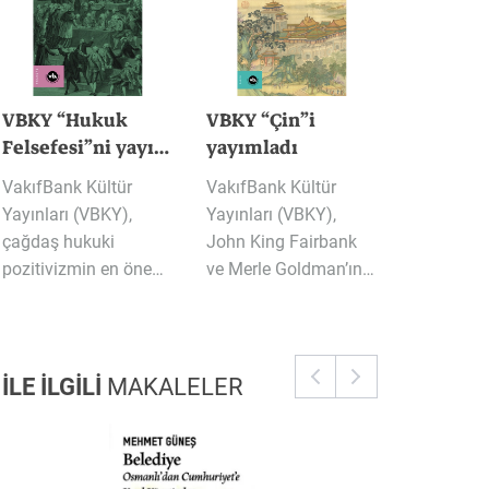
VBKY “Hukuk
VBKY “Çin”i
Felsefesi”ni yayımladı
yayımladı
VakıfBank Kültür
VakıfBank Kültür
Yayınları (VBKY),
Yayınları (VBKY),
çağdaş hukuki
John King Fairbank
pozitivizmin en önemli temsilcilerinden Andrei Marmor’un kaleme aldığı “Hukuk Felsefesi” adlı kitabı okurlarla buluşturuyor. Bu kapsamlı çalışma hukuk felsefesinin temel tartışmalarına odaklanıyor; pozitivist gelenekle eleştirel bir diyaloğa girerek geçerlilik, normatiflik, yorum ve hukuk dili etrafındaki meseleleri yoğun fakat anlaşılır bir üslupla ele alıyor.
ve Merle Goldman’ın kaleme aldığı “Çin” adlı kitabı okurlarla buluşturuyor. Bu kapsamlı çalışma Çin’in yükselişini tarihsel derinliğiyle kavramak isteyenler için güçlü ve ufuk açıcı bir rehber olma özelliği taşıyor.
İLE İLGİLİ
MAKALELER