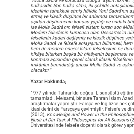
"Molla Sadrâ ve kurucusu olduğu "aşkın hikmet" (h
halkasıdır. Son halka olma, iki şekilde anlaşılabilir
idealinin tahakkuk etmiş hâlidir. Yani Sadrâ'nın aş
etmiş ve klasik düşünce bir anlamda tamamlanmıştı
açıdan düşünmenin konusu yaptığı ve ondaki bütün
ise Molla Sadrâ'nın felsefi sistem kuran son Müsl
Modern felsefenin kurucusu olan Descartes'ın ölüm
felsefenin kaderi değişmiş ve klasik düşünce yeri
Molla Sadrâ ve felsefe anlayışının bilinmesi, he
hem de modern öncesi İslam felsefesinin ne dur
hikâye biterken başka bir hikâyenin başlaması ve 
konması açısından genel olarak klasik felsefenin 
imkânlar barındırdığı ancak Molla Sadrâ ve aşkın
olacaktır."
Yazar Hakkında;
1977 yılında Tahran'da doğdu. Lisansüstü eğitimle
tamamladı. Meisami, bir süre Tahran İslam Azad Ün
araştırmalar yapmıştır. Farsça ve İngilizce pek 
klasiklerini de Farsçaya çevirmiştir. Felsefe ve din
(2013),
Knowledge and Power in the Philosophies
Nasir al-Din Tusi: A Philosopher for All Seasons
(2
Üniversitesi'nde felsefe doçenti olarak görev yap