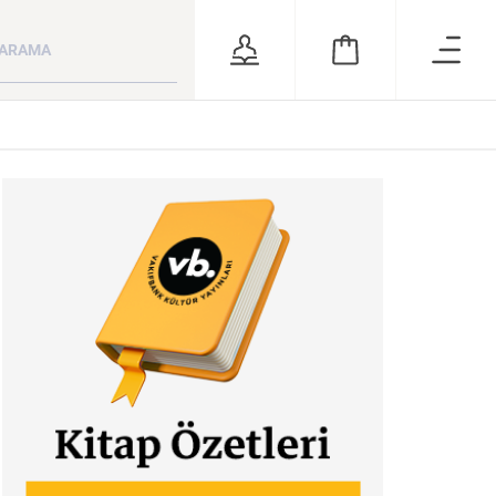
ara
RSİZ
ÖNERİLER
 ve
Kuzey Kafkasya
Milletim Bahtiyar
Bütün Şiirleri
Halkları
Olsun Celal Bayar’ın Cumhurbaşkanlığı Dönemi
KATEGORİ:
KATEGORİ:
KATEGORİ: