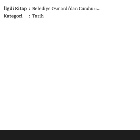
doğuşunu, Şehremaneti’nden taşra belediyelerine uzanan dönüşümü ve Cumhuriyet’e mirasını Tercüman’a anlattı.
İlgili Kitap
Belediye Osmanlı’dan Cumhuriyet’e Yerel Yönetimler
İlgili Ki
Kategori
Tarih
Kategori