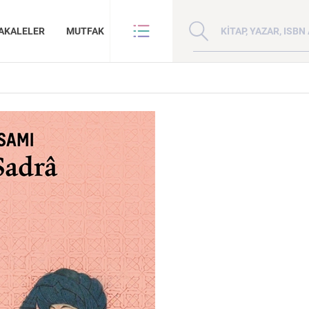
Kitap, yazar veya ISBN 
AKALELER
MUTFAK
VE BENZE
HAKKIMIZDA
ANLAR
GİZLİLİK POLİTİKASI
ANLAR
BİZE ULAŞIN
ER
YAZAR BAŞVURUSU
Sanat
İktisat
Madde, Uzay ve
Doğu Hilafeti’nin
Çin: Tarih, Kültür
İnsan ve Toplum
Çocuk Kitaplığı
ma
Zaman: Antik Teoriler ve Takipçileri
Toprakları İslam Fethinden Timur’a Mezopotamya, Iran Ve Türkistan
Medeniyet
KATEGORİ:
KATEGORİ:
KATEGORİ: