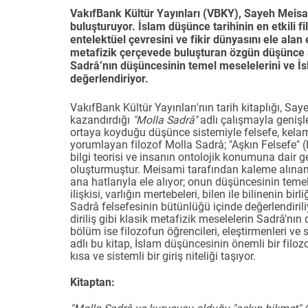
VakıfBank Kültür Yayınları (VBKY), Sayeh Meisam
buluşturuyor. İslam düşünce tarihinin en etkili f
entelektüel çevresini ve fikir dünyasını ele alan
metafizik çerçevede buluşturan özgün düşünce sis
Sadrâ’nın düşüncesinin temel meselelerini ve İsl
değerlendiriyor.
VakıfBank Kültür Yayınları'nın tarih kitaplığı, S
kazandırdığı
"Molla Sadrâ"
adlı çalışmayla geniş
ortaya koyduğu düşünce sistemiyle felsefe, kelam
yorumlayan filozof Molla Sadrâ; "Aşkın Felsefe" (H
bilgi teorisi ve insanın ontolojik konumuna dair ge
oluşturmuştur. Meisami tarafından kaleme alınan b
ana hatlarıyla ele alıyor; onun düşüncesinin temel 
ilişkisi, varlığın mertebeleri, bilen ile bilinenin bi
Sadrâ felsefesinin bütünlüğü içinde değerlendiriliyo
diriliş gibi klasik metafizik meselelerin Sadrâ'nın
bölüm ise filozofun öğrencileri, eleştirmenleri ve
adlı bu kitap, İslam düşüncesinin önemli bir filoz
kısa ve sistemli bir giriş niteliği taşıyor.
Kitaptan: