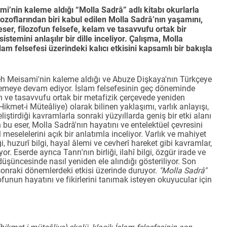
i’nin kaleme aldığı “Molla Sadrâ” adlı kitabı okurlarla
ilozoflarından biri kabul edilen Molla Sadrâ’nın yaşamını,
 eser, filozofun felsefe, kelam ve tasavvufu ortak bir
temini anlaşılır bir dille inceliyor. Çalışma, Molla
am felsefesi üzerindeki kalıcı etkisini kapsamlı bir bakışla
ayeh Meisami'nin kaleme aldığı ve Abuze Dişkaya'nın Türkçeye
lemeye devam ediyor. İslam felsefesinin geç döneminde
 ve tasavvufu ortak bir metafizik çerçevede yeniden
ikmet-i Müteâliye) olarak bilinen yaklaşımı, varlık anlayışı,
liştirdiği kavramlarla sonraki yüzyıllarda geniş bir etki alanı
u eser, Molla Sadrâ'nın hayatını ve entelektüel çevresini
meselelerini açık bir anlatımla inceliyor. Varlık ve mahiyet
rliği, huzurî bilgi, hayal âlemi ve cevherî hareket gibi kavramlar,
r. Eserde ayrıca Tanrı'nın birliği, ilahî bilgi, özgür irade ve
 düşüncesinde nasıl yeniden ele alındığı gösteriliyor. Son
 sonraki dönemlerdeki etkisi üzerinde duruyor.
"Molla Sadrâ"
ofunun hayatını ve fikirlerini tanımak isteyen okuyucular için