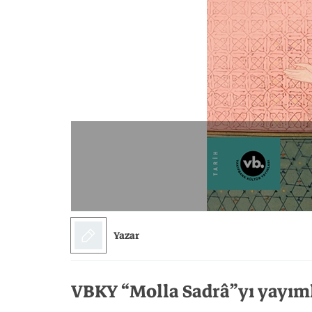
Sanat
Bilim
Klasik
Bilim
Yazar
VBKY “Molla Sadrâ”yı yayım