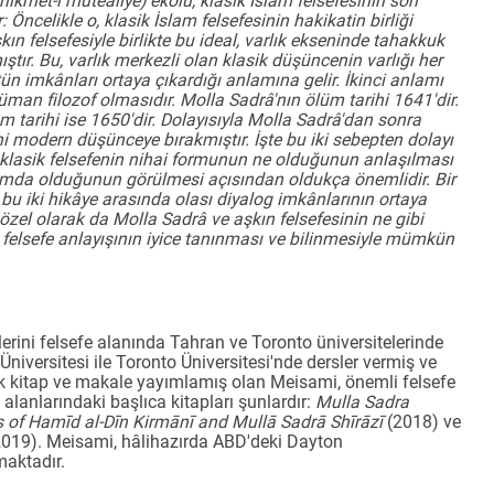
ikmet-i müteâliye) ekolü, klasik İslam felsefesinin son
: Öncelikle o, klasik İslam felsefesinin hakikatin birliği
kın felsefesiyle birlikte bu ideal, varlık ekseninde tahakkuk
r. Bu, varlık merkezli olan klasik düşüncenin varlığı her
 imkânları ortaya çıkardığı anlamına gelir. İkinci anlamı
üman filozof olmasıdır. Molla Sadrâ'nın ölüm tarihi 1641'dir.
 tarihi ise 1650'dir. Dolayısıyla Molla Sadrâ'dan sonra
ni modern düşünceye bırakmıştır. İşte bu iki sebepten dolayı
m klasik felsefenin nihai formunun ne olduğunun anlaşılması
umda olduğunun görülmesi açısından oldukça önemlidir. Bir
bu iki hikâye arasında olası diyalog imkânlarının ortaya
özel olarak da Molla Sadrâ ve aşkın felsefesinin ne gibi
 felsefe anlayışının iyice tanınması ve bilinmesiyle mümkün
rini felsefe alanında Tahran ve Toronto üniversitelerinde
iversitesi ile Toronto Üniversitesi'nde dersler vermiş ve
çok kitap ve makale yayımlamış olan Meisami, önemli felsefe
 alanlarındaki başlıca kitapları şunlardır:
Mulla Sadra
 of Hamīd al-Dīn Kirmānī and Mullā Sadrā Shīrāzī
(2018) ve
019). Meisami, hâlihazırda ABD'deki Dayton
maktadır.