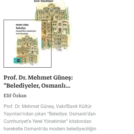
Prof. Dr. Mehmet Güneş:
Telef
“Belediyeler, Osmanlı...
yönü
Elif Özkan
İlker Ge
Prof. Dr. Mehmet Güneş, VakıfBank Kültür
Alexande
Yayınları’ndan çıkan “Belediye: Osmanlı’dan
mucidi o
Cumhuriyet’e Yerel Yönetimler” kitabından
çok işitm
hareketle Osmanlı’da modern belediyeciliğin
kolaylaş