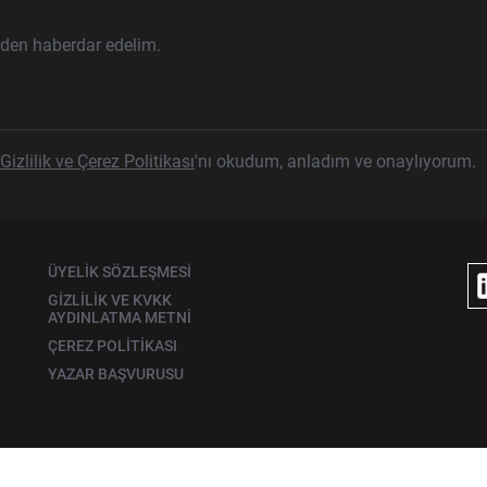
rden haberdar edelim.
Gizlilik ve Çerez Politikası
'nı okudum, anladım ve onaylıyorum.
ÜYELİK SÖZLEŞMESİ
GİZLİLİK VE KVKK
AYDINLATMA METNİ
ÇEREZ POLİTİKASI
YAZAR BAŞVURUSU