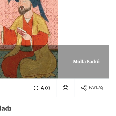
Felsefe
Tarih
Tarih
Molla Sadrâ
A
PAYLAŞ
ladı