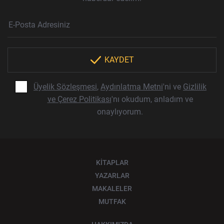
Haber Bülteni Aboneliği
E-Posta Adresi
Örnek: isim@example.com
*
KAYDET
Üyelik Sözleşmesi
,
Aydınlatma Metni
'ni ve
Gizlilik
ve Çerez Politikası
'nı okudum, anladım ve
onaylıyorum.
KİTAPLAR
YAZARLAR
MAKALELER
MUTFAK