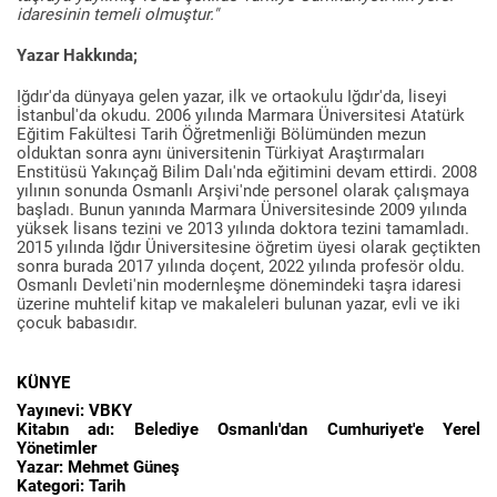
idaresinin temeli olmuştur."
Yazar Hakkında;
Iğdır'da dünyaya gelen yazar, ilk ve ortaokulu Iğdır'da, liseyi
İstanbul'da okudu. 2006 yılında Marmara Üniversitesi Atatürk
Eğitim Fakültesi Tarih Öğretmenliği Bölümünden mezun
olduktan sonra aynı üniversitenin Türkiyat Araştırmaları
Enstitüsü Yakınçağ Bilim Dalı'nda eğitimini devam ettirdi. 2008
yılının sonunda Osmanlı Arşivi'nde personel olarak çalışmaya
başladı. Bunun yanında Marmara Üniversitesinde 2009 yılında
yüksek lisans tezini ve 2013 yılında doktora tezini tamamladı.
2015 yılında Iğdır Üniversitesine öğretim üyesi olarak geçtikten
sonra burada 2017 yılında doçent, 2022 yılında profesör oldu.
Osmanlı Devleti'nin modernleşme dönemindeki taşra idaresi
üzerine muhtelif kitap ve makaleleri bulunan yazar, evli ve iki
çocuk babasıdır.
KÜNYE
Yayınevi: VBKY
Kitabın adı: Belediye Osmanlı'dan Cumhuriyet'e Yerel
Yönetimler
Yazar: Mehmet Güneş
Kategori: Tarih