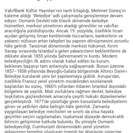
VakıfBank Kültür Yayınları'nın tarih kitaplığı, Mehmet Güneş'in
kaleme aldığı
"Belediye"
adlı çalışmayla genişlemeye devam
ediyor. Osmanlı Devleti'nde klasik dönemde belediye
hizmetleri, merkezi yönetimin atadığı görevliler ve vakıflar
aracılığıyla yürütülüyordu. Ancak 19. yüzyılda, özellikle ticari
açıdan gelişmiş liman kentlerinde tüccarların, bankerlerin ve
yabancı nüfusun artan talepleri bu yapının dönüşmesini zorunlu
hâle getirdi. Tanzimat döneminde merkezi hükümet, Kırım
Savaşı sırasında İstanbul'a gelen yabancıların beklentilerini de
dikkate alarak 1855 yılında Şehremaneti'ni kurdu. Modern
belediyeciliğin ilk adımı olarak kabul edilen bu kurum,
beklenen başarıyı tam anlamıyla sağlayamadı. Bunun üzerine
1857–1858 yıllarında Beyoğlu-Galata bölgesinde Altıncı Daire-i
Belediye kurularak yeni bir yapılanmaya gidildi. Avrupa'dan,
özellikle Fransız yerel yönetim modelinden esinlenerek
başlatılan bu süreç, 1860'lı yıllardan itibaren İstanbul dışındaki
bölgelere de yayıldı. Mali zorluklara rağmen devlet, belediye
teşkilatını güçlendirmek amacıyla çeşitli hukuki düzenlemeler
gerçekleştirdi. 1877'de yürürlüğe giren kanunlarla belediyelerin
görev ve yetkileri daha belirgin hâle getirildi. Zamanla
yaygınlaşan belediye meclisleri ve sınırlı da olsa hayata
geçirilen seçim uygulamaları, toplumsal düzeyde demokratik
bilincin gelişimine katkıda bulundu. Bu yönüyle Osmanlı
belediyeciliği, Cumhuriyet dönemindeki yerel yönetim
anlayışının temelini oluşturan önemli bir dönüşüm sürecine