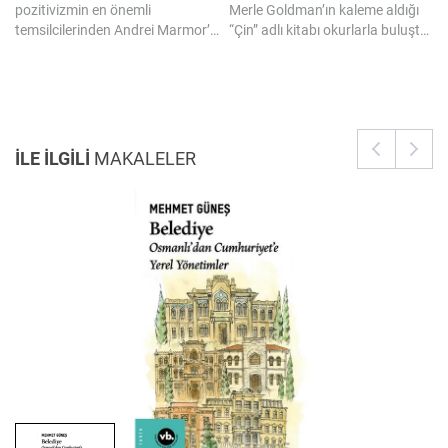
pozitivizmin en önemli
Merle Goldman’ın kaleme aldığı
temsilcilerinden Andrei Marmor’un kaleme aldığı “Hukuk Felsefesi” adlı kitabı okurlarla buluşturuyor. Bu kapsamlı çalışma hukuk felsefesinin temel tartışmalarına odaklanıyor; pozitivist gelenekle eleştirel bir diyaloğa girerek geçerlilik, normatiflik, yorum ve hukuk dili etrafındaki meseleleri yoğun fakat anlaşılır bir üslupla ele alıyor.
“Çin” adlı kitabı okurlarla buluşturuyor. Bu kapsamlı çalışma Çin’in yükselişini tarihsel derinliğiyle kavramak isteyenler için güçlü ve ufuk açıcı bir rehber olma özelliği taşıyor.
İLE İLGİLİ
MAKALELER