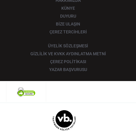
HAKKIMIZDA
KÜNYE
DUYURU
BİZE ULAŞIN
ÇEREZ TERCİHLERİ
ÜYELİK SÖZLEŞMESİ
GİZLİLİK VE KVKK AYDINLATMA METNİ
ÇEREZ POLİTİKASI
YAZAR BAŞVURUSU