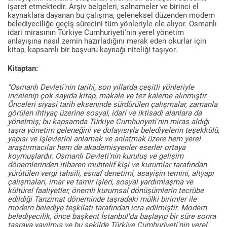
işaret etmektedir. Arşiv belgeleri, salnameler ve birinci el
kaynaklara dayanan bu çalışma, geleneksel düzenden modern
belediyeciliğe geçiş sürecini tüm yönleriyle ele alıyor. Osmanlı
idari mirasının Türkiye Cumhuriyeti'nin yerel yönetim
anlayışına nasıl zemin hazırladığını merak eden okurlar için
kitap, kapsamlı bir başvuru kaynağı niteliği taşıyor.
Kitaptan:
"Osmanlı Devleti'nin tarihi, son yıllarda çeşitli yönleriyle
incelenip çok sayıda kitap, makale ve tez kaleme alınmıştır.
Önceleri siyasi tarih ekseninde sürdürülen çalışmalar, zamanla
görülen ihtiyaç üzerine sosyal, idari ve iktisadi alanlara da
yönelmiş; bu kapsamda Türkiye Cumhuriyeti'nin miras aldığı
taşra yönetim geleneğini ve dolayısıyla belediyelerin teşekkülü,
yapısı ve işlevlerini anlamak ve anlatmak üzere hem yerel
araştırmacılar hem de akademisyenler eserler ortaya
koymuşlardır. Osmanlı Devleti'nin kuruluş ve gelişim
dönemlerinden itibaren muhtelif kişi ve kurumlar tarafından
yürütülen vergi tahsili, esnaf denetimi, asayişin temini, altyapı
çalışmaları, imar ve tamir işleri, sosyal yardımlaşma ve
kültürel faaliyetler, önemli kurumsal dönüşümlerin tecrübe
edildiği Tanzimat döneminde taşradaki mülki birimler ile
modern belediye teşkilatı tarafından icra edilmiştir. Modern
belediyecilik, önce başkent İstanbul'da başlayıp bir süre sonra
taşraya yayılmış ve bu şekilde Türkiye Cumhuriyeti'nin yerel