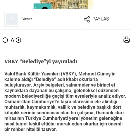
Felsefe
Kesişimler
Yazar
PAYLAŞ
A
İnsan ve Toplum
Çocuk Kitaplığı
VBKY “Belediye”yi yayımladı
VakıfBank Kültür Yayınları (VBKY), Mehmet Güneş’in
kaleme aldığı “Belediye” adlı kitabı okurlarla
Klasik
Bilim
buluşturuyor. Arşiv belgeleri, salnameler ve birinci el
kaynaklara dayanan bu çalışma, geleneksel düzenden
modern belediyeciliğe geçişi tüm evreleriyle analiz ediyor.
Osmanlı’dan Cumhuriyet’e taşra idaresinin ele alındığı
muhtarlık, kaymakamlık, valilik ve belediye başlıklı dört
kitaplık serinin sonuncusu olan bu çalışma, Osmanlı idari
mirasının Türkiye Cumhuriyeti yerel yönetim geleneğine
nasıl temel teşkil ettiğini merak eden okurlar için önemli
bir rehber niteliği taşıyor.