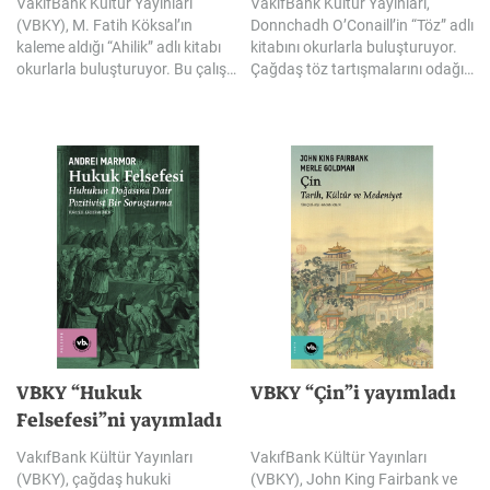
VakıfBank Kültür Yayınları
VakıfBank Kültür Yayınları,
(VBKY), M. Fatih Köksal’ın
Donnchadh O’Conaill’in “Töz” adlı
kaleme aldığı “Ahilik” adlı kitabı
kitabını okurlarla buluşturuyor.
okurlarla buluşturuyor. Bu çalışma, Ahilik’i efsanelerin ve tekrar edilen kabullerin ötesine taşıyarak tarihî kaynaklar ışığında yeniden ele alıyor. Ahilik’in yalnızca geçmişte kalmış bir teşkilat değil; İslami ve tasavvufi kaynaklardan beslenen, dürüstlüğü, adaleti, liyakati, paylaşmayı ve insanı merkeze alan değerleriyle çağları aşan bir ahlak ve hayat anlayışı olduğunu gözler önüne seriyor.
Çağdaş töz tartışmalarını odağına alan eser, töz kavramını ontolojinin temel kategorilerinden biri olarak ele alırken, metafizik sistemlerdeki yerini ve bir varlığın hangi ölçütlerle töz olarak nitelendirilebileceğini inceliyor. Kitap ayrıca, tözlerin varlığına ilişkin farklı argümanları ve hangi varlıkların töz olarak kabul edilebileceğine dair felsefi yaklaşımları bir araya getiriyor.
VBKY “Hukuk
VBKY
“Çin”i
yayımladı
Felsefesi”ni yayımladı
VakıfBank Kültür Yayınları
VakıfBank Kültür Yayınları
(VBKY), çağdaş hukuki
(VBKY), John King Fairbank ve