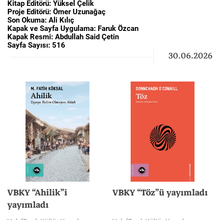
Kitap Editörü: Yüksel Çelik
Proje Editörü: Ömer Uzunağaç
Son Okuma: Ali Kılıç
Kapak ve Sayfa Uygulama: Faruk Özcan
Kapak Resmi: Abdullah Said Çetin
Sayfa Sayısı: 516
30.06.2026
VBKY “Ahilik”i
VBKY
“Töz”ü
yayımladı
yayımladı