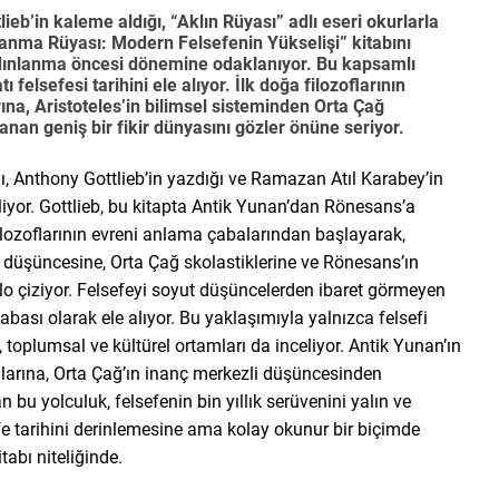
eb’in kaleme aldığı, “Aklın Rüyası” adlı eseri okurlarla
lanma Rüyası: Modern Felsefenin Yükselişi” kitabını
Aydınlanma öncesi dönemine odaklanıyor. Bu kapsamlı
elsefesi tarihini ele alıyor. İlk doğa filozoflarının
a, Aristoteles’in bilimsel sisteminden Orta Çağ
an geniş bir fikir dünyasını gözler önüne seriyor.
ğı, Anthony Gottlieb’in yazdığı ve Ramazan Atıl Karabey’in
liyor. Gottlieb, bu kitapta Antik Yunan’dan Rönesans’a
 filozoflarının evreni anlama çabalarından başlayarak,
el düşüncesine, Orta Çağ skolastiklerine ve Rönesans’ın
blo çiziyor. Felsefeyi soyut düşüncelerden ibaret görmeyen
abası olarak ele alıyor. Bu yaklaşımıyla yalnızca felsefi
 toplumsal ve kültürel ortamları da inceliyor. Antik Yunan’ın
larına, Orta Çağ’ın inanç merkezli düşüncesinden
bu yolculuk, felsefenin bin yıllık serüvenini yalın ve
efe tarihini derinlemesine ama kolay okunur bir biçimde
tabı niteliğinde.