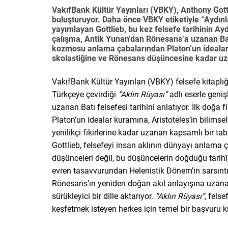
VakıfBank Kültür Yayınları (VBKY), Anthony Gottli
buluşturuyor. Daha önce VBKY etiketiyle “Aydın
yayımlayan Gottlieb, bu kez felsefe tarihinin 
çalışma, Antik Yunan’dan Rönesans’a uzanan Batı f
kozmosu anlama çabalarından Platon’un ideaların
skolastiğine ve Rönesans düşüncesine kadar uzan
VakıfBank Kültür Yayınları (VBKY) felsefe kitaplı
Türkçeye çevirdiği
“Aklın Rüyası”
adlı eserle geniş
uzanan Batı felsefesi tarihini anlatıyor. İlk doğa
Platon’un idealar kuramına, Aristoteles’in bilims
yenilikçi fikirlerine kadar uzanan kapsamlı bir ta
Gottlieb, felsefeyi insan aklının dünyayı anlama ç
düşünceleri değil, bu düşüncelerin doğduğu tarihî,
evren tasavvurundan Helenistik Dönem’in sarsıntı
Rönesans’ın yeniden doğan akıl anlayışına uzanan 
sürükleyici bir dille aktarıyor.
“Aklın Rüyası”
, fels
keşfetmek isteyen herkes için temel bir başvuru ki