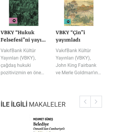
VBKY “Hukuk
VBKY “Çin”i
Felsefesi”ni yayımladı
yayımladı
VakıfBank Kültür
VakıfBank Kültür
Yayınları (VBKY),
Yayınları (VBKY),
çağdaş hukuki
John King Fairbank
pozitivizmin en önemli temsilcilerinden Andrei Marmor’un kaleme aldığı “Hukuk Felsefesi” adlı kitabı okurlarla buluşturuyor. Bu kapsamlı çalışma hukuk felsefesinin temel tartışmalarına odaklanıyor; pozitivist gelenekle eleştirel bir diyaloğa girerek geçerlilik, normatiflik, yorum ve hukuk dili etrafındaki meseleleri yoğun fakat anlaşılır bir üslupla ele alıyor.
ve Merle Goldman’ın kaleme aldığı “Çin” adlı kitabı okurlarla buluşturuyor. Bu kapsamlı çalışma Çin’in yükselişini tarihsel derinliğiyle kavramak isteyenler için güçlü ve ufuk açıcı bir rehber olma özelliği taşıyor.
İLE İLGİLİ
MAKALELER