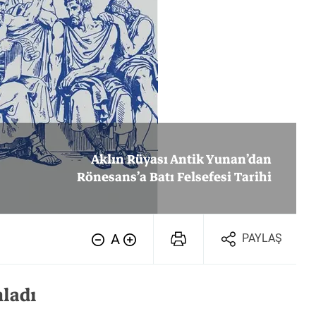
Tarih
Tarih
Tarih
Aklın Rüyası Antik Yunan’dan
Rönesans’a Batı Felsefesi Tarihi
A
PAYLAŞ
ladı