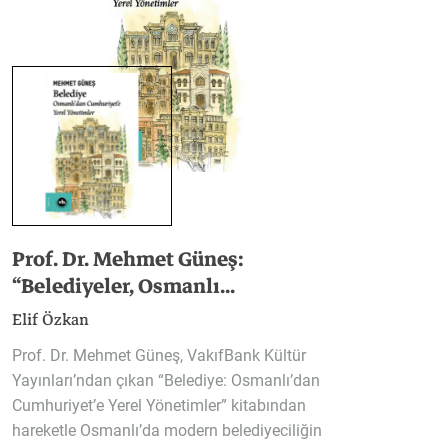
Prof. Dr. Mehmet Güneş:
Telef
“Belediyeler, Osmanlı...
yönü
Elif Özkan
İlker Ge
Prof. Dr. Mehmet Güneş, VakıfBank Kültür
Alexande
Yayınları’ndan çıkan “Belediye: Osmanlı’dan
mucidi o
Cumhuriyet’e Yerel Yönetimler” kitabından
çok işitm
hareketle Osmanlı’da modern belediyeciliğin
kolaylaş