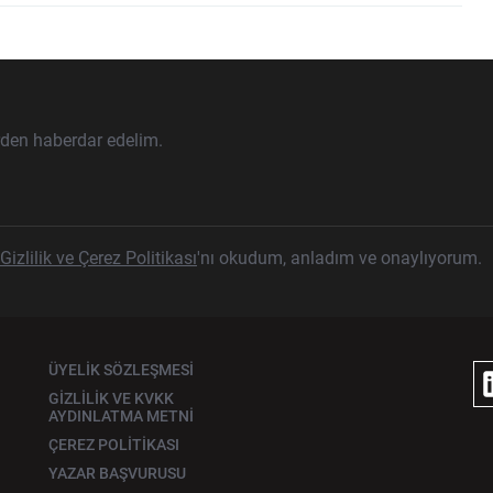
rden haberdar edelim.
Gizlilik ve Çerez Politikası
'nı okudum, anladım ve onaylıyorum.
ÜYELİK SÖZLEŞMESİ
GİZLİLİK VE KVKK
AYDINLATMA METNİ
ÇEREZ POLİTİKASI
YAZAR BAŞVURUSU