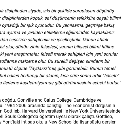
ş bir disiplinden ziyade, sıkı bir şekilde sorgulayan düşünüş
iğer disiplinlerden kopuk, saf düşüncenin tefekküre dayalı bilimi
n oynadığı bir ışık oyunudur. Bu yanılsa­ma, geçmişe bakış
alara ayırma ve yeniden etiketleme eğiliminden kaynaklanır.
ndan sessizce sahiplenilir ve içselleştirilir. Dünün ahlak
i olur; dünün zihin felsefesi, yarının bilişsel bilimi hâline
eki yeni araştırmalar, felsefi merak sahipleri için yeni sorular
zoflarına malzeme olur. Bu sürekli değişen sınırların bir
nüstü ölçüde “faydasız”mış gibi görünebilir. Bunun temel
ul edilen herhangi bir alanın, kısa süre sonra artık “felsefe”
sla ilerleme kaydetmiyormuş gibi görünmesinin sebebi budur.”
da doğdu. Gonville and Caius College, Cambridge ve
ü. 1984-2006 arasında çalıştığı The Economist dergisinin
 Gottlieb, Harvard Üniversitesi ile New York Üniversitesinde
l Souls College'da öğretim üyesi olarak çalıştı. Gottlieb,
 York’taki ihtisas okulu New School’da lisansüstü dersler