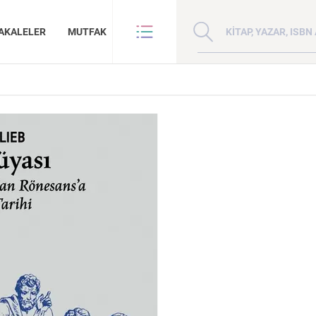
Kitap, yazar veya ISBN 
AKALELER
MUTFAK
VE BENZE
HAKKIMIZDA
ANLAR
GİZLİLİK POLİTİKASI
ANLAR
BİZE ULAŞIN
ER
YAZAR BAŞVURUSU
Sanat
İktisat
ilafeti’nin
Çin: Tarih, Kültür ve
Kuzey Kafkasya
Mill
İnsan ve Toplum
Çocuk Kitaplığı
Toprakları İslam Fethinden Timur’a Mezopotamya, Iran Ve Türkistan
Medeniyet
Halkları
Rİ:
KATEGORİ:
KATEGORİ:
KATE