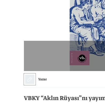
Bilim
Felsefe
Tarih
Klasik
Bilim
Yazar
VBKY “Aklın Rüyası”nı yayım