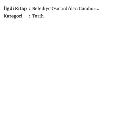
doğuşunu, Şehremaneti’nden taşra belediyelerine uzanan dönüşümü ve Cumhuriyet’e mirasını Tercüman’a anlattı.
İlgili Kitap
Belediye Osmanlı’dan Cumhuriyet’e Yerel Yönetimler
İlgili Ki
Kategori
Tarih
Kategori