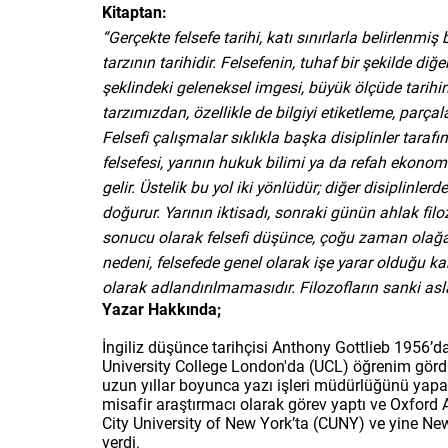
Kitaptan:
“Gerçekte felsefe tarihi, katı sınırlarla belirlenmi
tarzının tarihidir. Felsefenin, tuhaf bir şekil­de d
şeklindeki geleneksel imgesi, büyük ölçüde tarihi
tarzımızdan, özellikle de bilgiyi etiketleme, parç
Felsefi çalışmalar sıklıkla başka disiplinler tarafı
felsefesi, yarının hukuk bilimi ya da refah ekonomis
gelir. Üstelik bu yol iki yönlüdür; diğer disiplinlerd
doğurur. Yarının iktisadı, sonraki günün ahlak filo
sonucu olarak felsefi düşünce, çoğu zaman olağa
nedeni, felsefede genel olarak işe yarar olduğu kab
olarak adlandırılmama­sıdır. Filozofların sanki a
Yazar Hakkında;
İngiliz düşünce tarihçisi Anthony Gottlieb 1956’
University College London'da (UCL) öğrenim görd
uzun yıllar boyunca yazı işleri müdürlüğünü yapan
misafir araştırmacı olarak görev yaptı ve Oxford Al
City University of New York’ta (CUNY) ve yine New
verdi.