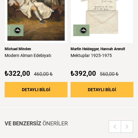
Michael Minden
Martin Heidegger
Hannah Arendt
Modern
Alman
Edebiyatı
Mektuplar
1925-1975
₺322,00
₺392,00
460,00 ₺
560,00 ₺
: Modern Alman Edebiyatı
: Mektupla
DETAYLI BİLGİ
DETAYLI BİLGİ
VE BENZERSİZ
ÖNERİLER