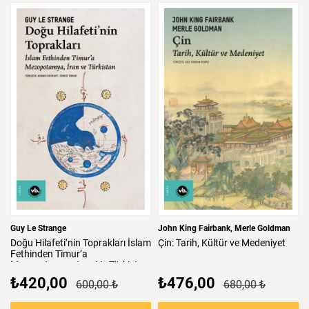
Guy Le Strange
John King Fairbank
Merle Goldman
Doğu
Hilafeti’nin
Toprakları
İslam
Çin:
Tarih,
Kültür
ve
Medeniyet
Fethinden
Timur’a
Mezopotamya,
Iran
Ve
Türkistan
₺420,00
₺476,00
600,00 ₺
680,00 ₺