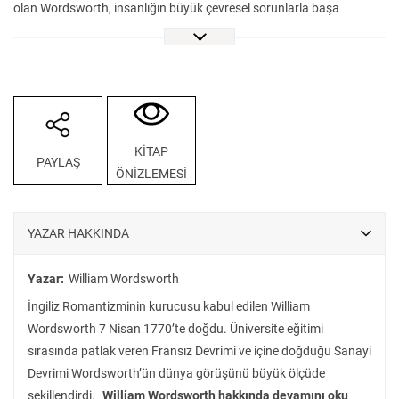
olan Wordsworth, insanlığın büyük çevresel sorunlarla başa
çıkmaya çalıştığı –daha doğrusu, insanlığın çevreye büyük sorunlar
çıkarmayı sürdürdüğü– şu dönemde hâlâ taptaze olan fikirleriyle
huzur arayışının sesi olmuştur. “Yüce” ve “güzel” tanımıyla
Romantizmin estetik anlayışını şekillendiren usta şairin, insanı ve
doğayı çok güçlü bir vahdet hissiyle kucakladığını görüyoruz.
Kısacası, Wordsworth geçmişte kalmayıp bugüne uzanabilen,
KİTAP
PAYLAŞ
bizimle bize dair meseleler hakkında konuşabilen sanatçılardan
ÖNİZLEMESİ
olmuştur. Dil ve üslup bakımından Wordsworth’ün en sevilen
şiirlerinin derlendiği Bir Bulut Gibi, İngilizcesi ve Türkçesiyle, çift-dilli
olarak şiirseverlerin ilgisine sunuluyor.
YAZAR HAKKINDA
Yazar:
William Wordsworth
İngiliz Romantizminin kurucusu kabul edilen William
Wordsworth 7 Nisan 1770’te doğdu. Üniversite eğitimi
sırasında patlak veren Fransız Devrimi ve içine doğduğu Sanayi
Devrimi Wordsworth’ün dünya görüşünü büyük ölçüde
şekillendirdi.
William Wordsworth hakkında devamını oku