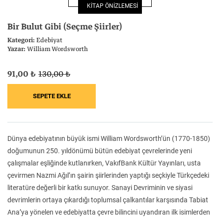
KİTAP ÖNİZLEMESİ
Felsefe
Kesişimler
Bir Bulut Gibi (Seçme Şiirler)
Kategori:
Edebiyat
Yazar:
William Wordsworth
91,00 ₺
130,00 ₺
İnsan ve Toplum
Çocuk Kitaplığı
Dünya edebiyatının büyük ismi William Wordsworth’ün (1770-1850)
Klasik
Bilim
doğumunun 250. yıldönümü bütün edebiyat çevrelerinde yeni
çalışmalar eşliğinde kutlanırken, VakıfBank Kültür Yayınları, usta
çevirmen Nazmi Ağıl’ın şairin şiirlerinden yaptığı seçkiyle Türkçedeki
literatüre değerli bir katkı sunuyor. Sanayi Devriminin ve siyasi
devrimlerin ortaya çıkardığı toplumsal çalkantılar karşısında Tabiat
Ana’ya yönelen ve edebiyatta çevre bilincini uyandıran ilk isimlerden