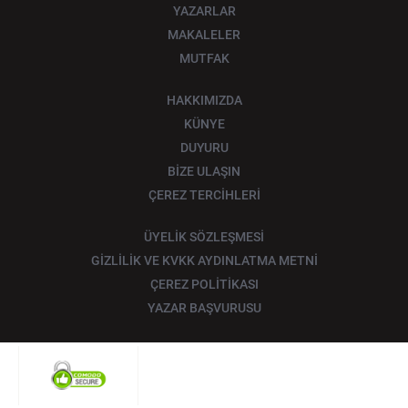
YAZARLAR
MAKALELER
MUTFAK
HAKKIMIZDA
KÜNYE
DUYURU
BİZE ULAŞIN
ÇEREZ TERCİHLERİ
ÜYELİK SÖZLEŞMESİ
GİZLİLİK VE KVKK AYDINLATMA METNİ
ÇEREZ POLİTİKASI
YAZAR BAŞVURUSU