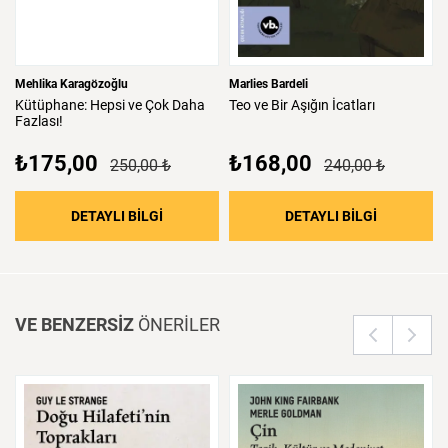
Mehlika Karagözoğlu
Marlies Bardeli
Kütüphane:
Hepsi
ve
Çok
Daha
Teo
ve
Bir
Aşığın
İcatları
Fazlası!
₺175,00
₺168,00
250,00 ₺
240,00 ₺
: Kütüphane: Hepsi ve Çok Daha Fazlası!
: Teo ve Bir
DETAYLI BİLGİ
DETAYLI BİLGİ
VE BENZERSİZ
ÖNERİLER