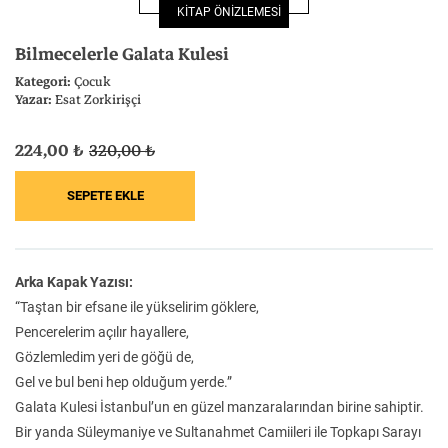
KİTAP ÖNİZLEMESİ
Felsefe
Kesişimler
Bilmecelerle Galata Kulesi
Kategori:
Çocuk
Yazar:
Esat Zorkirişçi
224,00 ₺
320,00 ₺
İnsan ve Toplum
Çocuk Kitaplığı
Arka Kapak Yazısı:
Klasik
Bilim
“Taştan bir efsane ile yükselirim göklere,
Pencerelerim açılır hayallere,
Gözlemledim yeri de göğü de,
Gel ve bul beni hep olduğum yerde.”
Galata Kulesi İstanbul’un en güzel manzaralarından birine sahiptir.
Bir yanda Süleymaniye ve Sultanahmet Camiileri ile Topkapı Sarayı