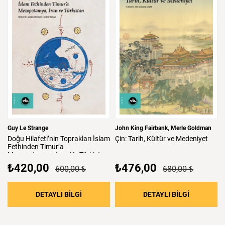
Guy Le Strange
John King Fairbank
Merle Goldman
Doğu
Hilafeti’nin
Toprakları
İslam
Çin:
Tarih,
Kültür
ve
Medeniyet
Fethinden
Timur’a
Mezopotamya,
Iran
Ve
Türkistan
₺420,00
₺476,00
600,00 ₺
680,00 ₺
: Doğu Hilafeti’nin Toprakları İslam Fethind
: Çin: Tari
DETAYLI BİLGİ
DETAYLI BİLGİ