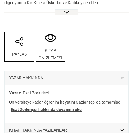
diğer yanda Kız Kulesi, Üsküdar ve Kadıköy semtleri...
“Bilmecelerle Topkapı Sarayı” kitabımızdan sonra kahramanlarımız
Özlem ve Aslan bu hikâyede abla ve abilerinin peşine düşecek,
türlü maceralar yaşayacak. Sokak oyunlarından “peçiç”i öğrenecek,
İstanbul martıları ile sohbet edecekler. Mimar Sinan’ın gözünden
Galata’nın eşsiz konumu ve çok daha fazlası bu kitapta!
KİTAP
PAYLAŞ
ÖNİZLEMESİ
YAZAR HAKKINDA
Yazar:
Esat Zorkirişçi
Üniversiteye kadar öğrenim hayatını Gaziantep' de tamamladı.
Esat Zorkirişçi hakkında devamını oku
KİTAP HAKKINDA YAZILANLAR