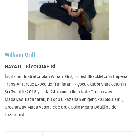
Felsefe
Kesişimler
İnsan ve Toplum
Çocuk Kitaplığı
William Grill
HAYATI - BİYOGRAFİSİ
İngiliz bir illüstratör olan William Grill, Ernest Shackleton'ın Imperial
Trans-Antarctic Expedition'ı anlatan ilk çocuk kitabı Shackleton’ın
Klasik
Bilim
Serüveni ile 2015 yılında 24 yaşında iken Kate Greenaway
Madalyası kazanarak, bu ödülü kazanan en genç kişi oldu. Grill,
Greenaway Madalyasına ek olarak Colin Mears Ödülü'nü de
kazanmıştır.