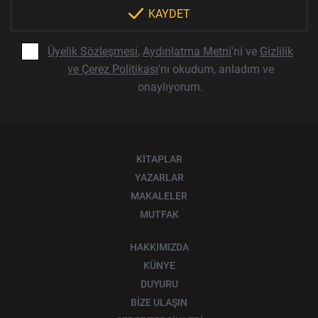
KAYDET
Üyelik Sözleşmesi
,
Aydınlatma Metni
'ni ve
Gizlilik
ve Çerez Politikası
'nı okudum, anladım ve
onaylıyorum.
KİTAPLAR
YAZARLAR
MAKALELER
MUTFAK
HAKKIMIZDA
KÜNYE
DUYURU
BİZE ULAŞIN