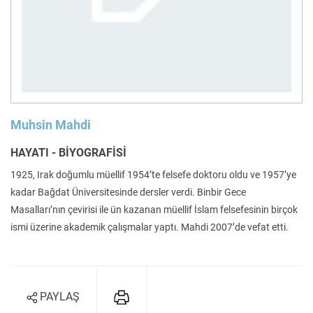
Felsefe
Kesişimler
İnsan ve Toplum
Çocuk Kitaplığı
Muhsin Mahdi
HAYATI - BİYOGRAFİSİ
1925, Irak doğumlu müellif 1954’te felsefe doktoru oldu ve 1957’ye
kadar Bağdat Üniversitesinde dersler verdi. Binbir Gece
Klasik
Bilim
Masalları’nın çevirisi ile ün kazanan müellif İslam felsefesinin birçok
ismi üzerine akademik çalışmalar yaptı. Mahdi 2007’de vefat etti.
PAYLAŞ