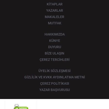
KİTAPLAR
YAZARLAR
MAKALELER
MUTFAK
HAKKIMIZDA
KÜNYE
DUYURU
BİZE ULAŞIN
ÇEREZ TERCİHLERİ
ÜYELİK SÖZLEŞMESİ
GİZLİLİK VE KVKK AYDINLATMA METNİ
ÇEREZ POLİTİKASI
YAZAR BAŞVURUSU