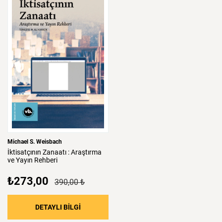
Michael S. Weisbach
İktisatçının
Zanaatı
:
Araştırma
ve
Yayın
Rehberi
₺273,00
390,00 ₺
DETAYLI BİLGİ