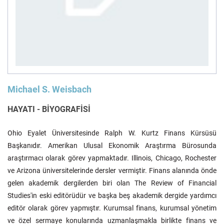
Felsefe
Kesişimler
İnsan ve Toplum
Çocuk Kitaplığı
Michael S. Weisbach
HAYATI - BİYOGRAFİSİ
Ohio Eyalet Üniversitesinde Ralph W. Kurtz Finans Kürsüsü
Klasik
Bilim
Başkanıdır. Amerikan Ulusal Ekonomik Araştırma Bürosunda
araştırmacı olarak görev yapmaktadır. Illinois, Chicago, Rochester
ve Arizona üniversitelerinde dersler vermiştir. Finans alanında önde
gelen akademik dergilerden biri olan The Review of Financial
Studies'in eski editörüdür ve başka beş akademik dergide yardımcı
editör olarak görev yapmıştır. Kurumsal finans, kurumsal yönetim
ve özel sermaye konularında uzmanlaşmakla birlikte finans ve