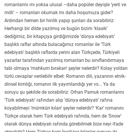
romanlarını mı yoksa ulusal –daha popüler deyişle ‘yerli ve
milli’ – romanları okumak mı daha hoşumuza gider?
Ardından hemen bir hinlik yapıp şunları da sorabiliriz:
Herhangi bir dilde yazılmış ve bugün bizim ‘klasik’
dediğimiz, bir kitapçıya girdiğimizde ‘dünya edebiyatı’
başlıklı raflar altında bulacağımız romanlar ile ‘Türk
edebiyatı’ başlıklı raflarda yerini alan Türkçede, Türkiyeli
yazarlar tarafından yazılmış romanları bu sınıflandırmaya
tabi olmaya ‘mahkum bırakan’ şeyler nelerdir? Kolay yoldan
türlü cevaplar verilebilir elbet: Romanın dili, yazarının etnik-
dinsel kimliği, romanın ilk yayımlandığı yer vs... Ya da
soruyu şu şekilde de sorabiliriz: Orhan Pamuk romanlarını
‘Türk edebiyatı’ rafından alıp ‘dünya edebiyatı’ rafına
koyabilmeyi ‘mümkün kılan’ şeyler nelerdir? ‘Kar’ romanını
Türkçe olarak hem Türk edebiyatı rafında, hem de ‘Snow’
olarak dünya edebiyatı rafında görebilmek bize neyi ifade
etmelidir? Hem Türkçe hem İngilizce bilenler romanı iki