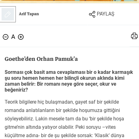
Felsefe
Kesişimler
Arif Tapan
PAYLAŞ
A
İnsan ve Toplum
Çocuk Kitaplığı
Goethe’den Orhan Pamuk’a
Sorması çok basit ama cevaplaması bir o kadar karmaşık
şu soru hemen hemen her bilinçli okurun aklında kimi
zaman belirir: Bir romanı neye göre seçer, okur ve
Klasik
Bilim
beğeniriz?
Teorik bilgilere hiç bulaşmadan, gayet saf bir şekilde
romanda anlatılanların bir şekilde hoşumuza gittiğini
söyleyebiliriz. Lakin mesele tam da bu ‘bir şekilde hoşa
gitme’nin altında yatıyor olabilir. Peki soruyu –vites
küçültme adına- bir de şu şekilde sorsak: ‘Klasik’ dünya