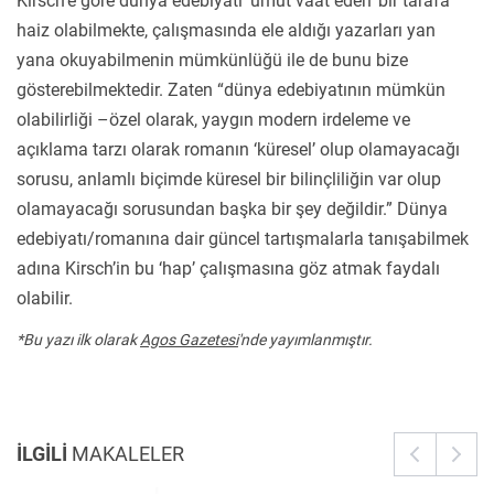
Kirsch’e göre dünya edebiyatı ‘umut vaat eden’ bir tarafa
haiz olabilmekte, çalışmasında ele aldığı yazarları yan
yana okuyabilmenin mümkünlüğü ile de bunu bize
gösterebilmektedir. Zaten “dünya edebiyatının mümkün
olabilirliği –özel olarak, yaygın modern irdeleme ve
açıklama tarzı olarak romanın ‘küresel’ olup olamayacağı
sorusu, anlamlı biçimde küresel bir bilinçliliğin var olup
olamayacağı sorusundan başka bir şey değildir.” Dünya
edebiyatı/romanına dair güncel tartışmalarla tanışabilmek
adına Kirsch’in bu ‘hap’ çalışmasına göz atmak faydalı
olabilir.
*Bu yazı ilk olarak
Agos Gazetesi
'
nde yayımlanmıştır.
İLGİLİ
MAKALELER