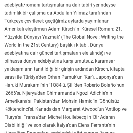
edebiyatı/romanı tartışmalarına dair tabiri yerindeyse
tadımlık bir çalışma da Abdullah Yılmaz tarafından
Türkçeye çevrilerek geçtiğimiz aylarda yayımlanan
Amerikalı eleştirmen Adam Kirsch’in ‘Küresel Roman: 21.
Yüzyılda Dünyayı Yazmak’ (The Global Novel: Writing the
World in the 21st Century) başlıklı kitabı. Dünya
edebiyatına dair güncel tartışmaların ele alındığı ve
bilhassa dünya edebiyatına karşı umutsuz, karamsar
yaklaşımların tanıtıldığı bir girişin ardından Kirsch, kitapta
sırası ile Türkiye’den Orhan Pamuk’un ‘Kar’ı, Japonya’dan
Haruki Murakami’nin ‘1Q84’ü, Şili’den Roberto Bolaño’nun
‘2666’sı, Nijerya’dan Chimamanda Ngozi Adichie’nin
‘Amerikana’sı, Pakistan’dan Mohsin Hamid’in ‘Gönülsüz
Köktendinci’si, Kanada’dan Margaret Atwood’un ‘Antilop ve
Flurya’sı, Fransa’dan Michel Houllebecq’in ‘Bir Adanın
Olabilirliği’ ve son olarak İtalya’dan Elena Ferrante’nin