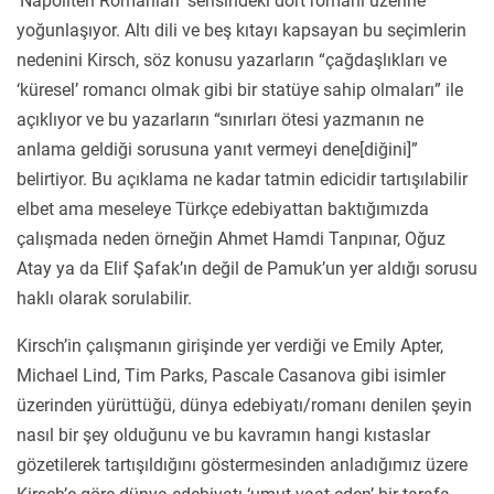
‘Napoliten Romanları’ serisindeki dört romanı üzerine
yoğunlaşıyor. Altı dili ve beş kıtayı kapsayan bu seçimlerin
nedenini Kirsch, söz konusu yazarların “çağdaşlıkları ve
‘küresel’ romancı olmak gibi bir statüye sahip olmaları” ile
açıklıyor ve bu yazarların “sınırları ötesi yazmanın ne
anlama geldiği sorusuna yanıt vermeyi dene[diğini]”
belirtiyor. Bu açıklama ne kadar tatmin edicidir tartışılabilir
elbet ama meseleye Türkçe edebiyattan baktığımızda
çalışmada neden örneğin Ahmet Hamdi Tanpınar, Oğuz
Atay ya da Elif Şafak’ın değil de Pamuk’un yer aldığı sorusu
haklı olarak sorulabilir.
Kirsch’in çalışmanın girişinde yer verdiği ve Emily Apter,
Michael Lind, Tim Parks, Pascale Casanova gibi isimler
üzerinden yürüttüğü, dünya edebiyatı/romanı denilen şeyin
nasıl bir şey olduğunu ve bu kavramın hangi kıstaslar
gözetilerek tartışıldığını göstermesinden anladığımız üzere