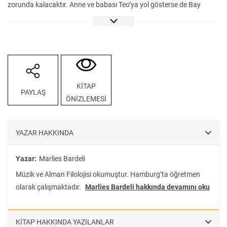
zorunda kalacaktır. Anne ve babası Teo’ya yol gösterse de Bay
Kubin’le birlikte kendi yollarını çizmek zorundalar. Teo ve Bir Aşığın
İcatları, 2010’da Alman Gençlik Edebiyatı ödülüne aday eserler
arasında gösterilmiş sıcak bir hikâye!
KİTAP
PAYLAŞ
ÖNİZLEMESİ
YAZAR HAKKINDA
Yazar:
Marlies Bardeli
Müzik ve Alman Filolojisi okumuştur. Hamburg’ta öğretmen
olarak çalışmaktadır.
Marlies Bardeli hakkında devamını oku
KİTAP HAKKINDA YAZILANLAR