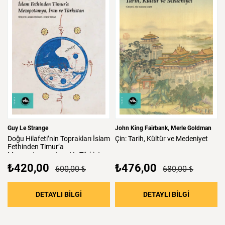
Guy Le Strange
John King Fairbank
Merle Goldman
Doğu
Hilafeti’nin
Toprakları
İslam
Çin:
Tarih,
Kültür
ve
Medeniyet
Fethinden
Timur’a
Mezopotamya,
Iran
Ve
Türkistan
₺420,00
₺476,00
600,00 ₺
680,00 ₺
: Doğu Hilafeti’nin Toprakları İslam Fethind
: Çin: Tari
DETAYLI BİLGİ
DETAYLI BİLGİ