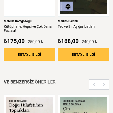
Mehlika Karagözoğlu
Marlies Bardeli
Kütüphane:
Hepsi
ve
Çok
Daha
Teo
ve
Bir
Aşığın
İcatları
Fazlası!
₺175,00
₺168,00
250,00 ₺
240,00 ₺
: Kütüphane: Hepsi ve Çok Daha Fazlası!
: Teo ve Bir
DETAYLI BİLGİ
DETAYLI BİLGİ
VE BENZERSİZ
ÖNERİLER