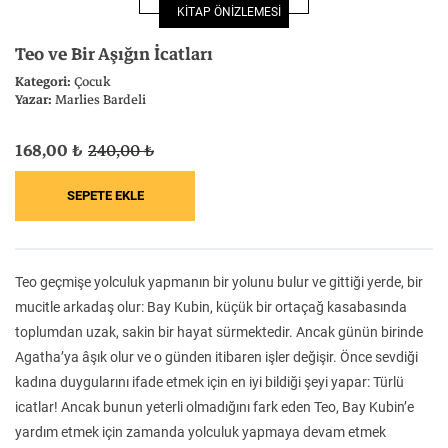
KİTAP ÖNİZLEMESİ
Felsefe
Kesişimler
Teo ve Bir Aşığın İcatları
Kategori:
Çocuk
Yazar:
Marlies Bardeli
168,00 ₺
240,00 ₺
İnsan ve Toplum
Çocuk Kitaplığı
Teo geçmişe yolculuk yapmanın bir yolunu bulur ve gittiği yerde, bir
Klasik
Bilim
mucitle arkadaş olur: Bay Kubin, küçük bir ortaçağ kasabasında
toplumdan uzak, sakin bir hayat sürmektedir. Ancak günün birinde
Agatha’ya âşık olur ve o günden itibaren işler değişir. Önce sevdiği
kadına duygularını ifade etmek için en iyi bildiği şeyi yapar: Türlü
icatlar! Ancak bunun yeterli olmadığını fark eden Teo, Bay Kubin’e
yardım etmek için zamanda yolculuk yapmaya devam etmek