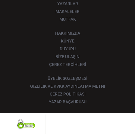
YAZARLAR
MAKALELER
MUTFAK
HAKKIMIZDA
KÜNYE
DUYURU
BİZE ULAŞIN
ÇEREZ TERCİHLERİ
ÜYELİK SÖZLEŞMESİ
GİZLİLİK VE KVKK AYDINLATMA METNİ
ÇEREZ POLİTİKASI
YAZAR BAŞVURUSU