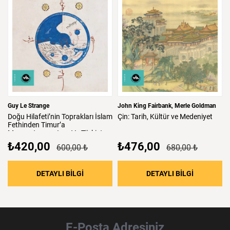
Guy Le Strange
John King Fairbank
Merle Goldman
Doğu
Hilafeti’nin
Toprakları
İslam
Çin:
Tarih,
Kültür
ve
Medeniyet
Fethinden
Timur’a
Mezopotamya,
Iran
Ve
Türkistan
₺420,00
₺476,00
600,00 ₺
680,00 ₺
: Doğu Hilafeti’nin Toprakları İslam Fethind
: Çin: Tari
DETAYLI BİLGİ
DETAYLI BİLGİ
E-Posta Adresiniz