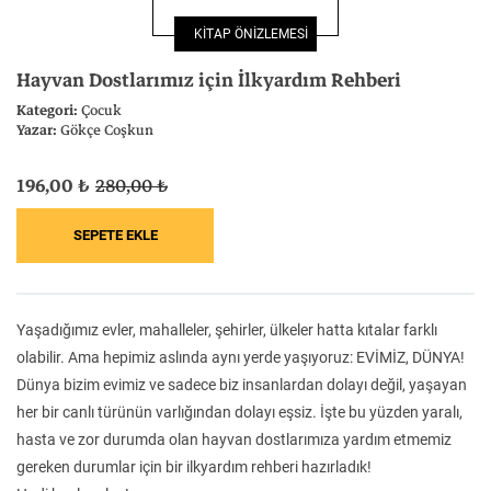
Felsefe
Kesişimler
KİTAP ÖNİZLEMESİ
Hayvan Dostlarımız için İlkyardım Rehberi
Kategori:
Çocuk
Yazar:
Gökçe Coşkun
İnsan ve Toplum
Çocuk Kitaplığı
196,00 ₺
280,00 ₺
Klasik
Bilim
Yaşadığımız evler, mahalleler, şehirler, ülkeler hatta kıtalar farklı
olabilir. Ama hepimiz aslında aynı yerde yaşıyoruz: EVİMİZ, DÜNYA!
Dünya bizim evimiz ve sadece biz insanlardan dolayı değil, yaşayan
her bir canlı türünün varlığından dolayı eşsiz. İşte bu yüzden yaralı,
hasta ve zor durumda olan hayvan dostlarımıza yardım etmemiz
gereken durumlar için bir ilkyardım rehberi hazırladık!