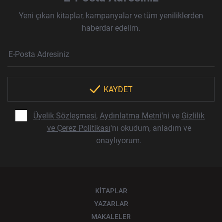
Yeni çıkan kitaplar, kampanyalar ve tüm yeniliklerden
haberdar edelim.
Haber Bülteni Aboneliği
E-Posta Adresi
Örnek: isim@example.com
*
KAYDET
Üyelik Sözleşmesi
,
Aydınlatma Metni
'ni ve
Gizlilik
ve Çerez Politikası
'nı okudum, anladım ve
onaylıyorum.
KİTAPLAR
YAZARLAR
MAKALELER