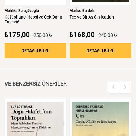
Mehlika Karagözoğlu
Marlies Bardeli
Kütüphane:
Hepsi
ve
Çok
Daha
Teo
ve
Bir
Aşığın
İcatları
Fazlası!
₺175,00
₺168,00
250,00 ₺
240,00 ₺
: Kütüphane: Hepsi ve Çok Daha Fazlası!
: Teo ve Bir
DETAYLI BİLGİ
DETAYLI BİLGİ
VE BENZERSİZ
ÖNERİLER