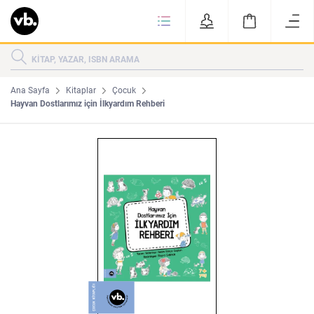
Ki
KİTAPLAR
KATEGORİLER
ÇOK SATANLAR
Ana Sayfa
Kitaplar
Çocuk
Hayvan Dostlarımız için İlkyardım Rehberi
YENİ ÇIKANLAR
Tarih
Edebiyat
MAKALELER
MUTFAK
KİTAPLAR
HAKKIMIZDA
Sanat
İktisat
YAZARLAR
GİZLİLİK POLİTİKASI
MAKALELER
BİZE ULAŞIN
MUTFAK
YAZAR BAŞVURUSU