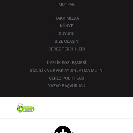
MUTFAK
HAKKIMIZDA
KÜNYE
DUYURU
BİZE ULAŞIN
ÇEREZ TERCİHLERİ
ÜYELİK SÖZLEŞMESİ
GİZLİLİK VE KVKK AYDINLATMA METNİ
ÇEREZ POLİTİKASI
YAZAR BAŞVURUSU