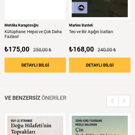
Mehlika Karagözoğlu
Marlies Bardeli
Kütüphane:
Hepsi
ve
Çok
Daha
Teo
ve
Bir
Aşığın
İcatları
Fazlası!
₺175,00
₺168,00
250,00 ₺
240,00 ₺
: Kütüphane: Hepsi ve Çok Daha Fazlası!
: Teo ve Bir
DETAYLI BİLGİ
DETAYLI BİLGİ
VE BENZERSİZ
ÖNERİLER