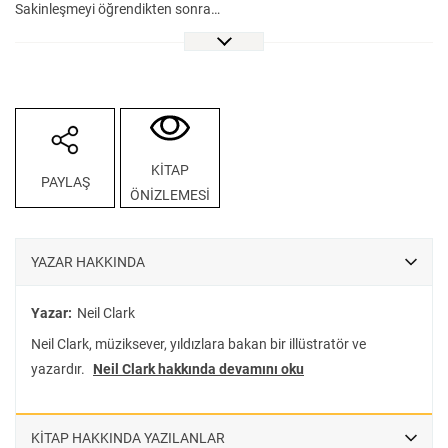
Sakinleşmeyi öğrendikten sonra…
Bazen gürültülü bazen de sessiz sakin oyunlarla hep birlikte
eğlencenin tadına vardılar!
KİTAP
PAYLAŞ
ÖNİZLEMESİ
YAZAR HAKKINDA
Yazar:
Neil Clark
Neil Clark, müziksever, yıldızlara bakan bir illüstratör ve
yazardır.
Neil Clark hakkında devamını oku
KİTAP HAKKINDA YAZILANLAR