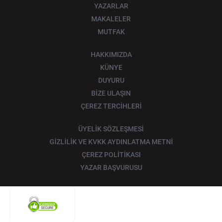
YAZARLAR
MAKALELER
MUTFAK
HAKKIMIZDA
KÜNYE
DUYURU
BİZE ULAŞIN
ÇEREZ TERCİHLERİ
ÜYELİK SÖZLEŞMESİ
GİZLİLİK VE KVKK AYDINLATMA METNİ
ÇEREZ POLİTİKASI
YAZAR BAŞVURUSU