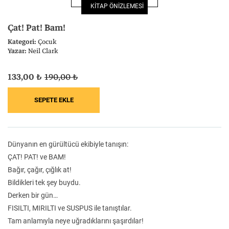
KİTAP ÖNİZLEMESİ
Felsefe
Kesişimler
Çat! Pat! Bam!
Kategori:
Çocuk
Yazar:
Neil Clark
133,00 ₺
190,00 ₺
İnsan ve Toplum
Çocuk Kitaplığı
Dünyanın en gürültücü ekibiyle tanışın:
Klasik
Bilim
ÇAT! PAT! ve BAM!
Bağır, çağır, çığlık at!
Bildikleri tek şey buydu.
Derken bir gün…
FISILTI, MIRILTI ve SUSPUS ile tanıştılar.
Tam anlamıyla neye uğradıklarını şaşırdılar!