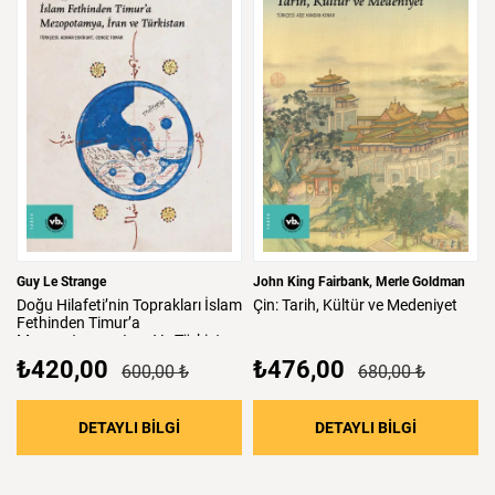
Guy Le Strange
John King Fairbank
Merle Goldman
Doğu
Hilafeti’nin
Toprakları
İslam
Çin:
Tarih,
Kültür
ve
Medeniyet
Fethinden
Timur’a
Mezopotamya,
Iran
Ve
Türkistan
₺420,00
₺476,00
600,00 ₺
680,00 ₺
: Doğu Hilafeti’nin Toprakları İslam Fethind
: Çin: Tari
DETAYLI BİLGİ
DETAYLI BİLGİ